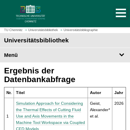
S
S
t
p
a
r
r
i
t
n
TU Chemnitz
Universitätsbibliothek
Universitätsbibliographie
s
g
Universitätsbibliothek
e
e
i
z
t
Menü
u
e
m
a
H
Ergebnis der
u
a
Datenbankabfrage
f
u
r
p
u
Nr.
Titel
Autor
Jahr
t
f
i
Simulation Approach for Considering
Geist,
2026
e
n
the Thermal Effects of Cutting Fluid
Alexander*
n
h
1
Use and Axis Movements in the
et al.
a
Machine Tool Workspace via Coupled
l
CFD Models