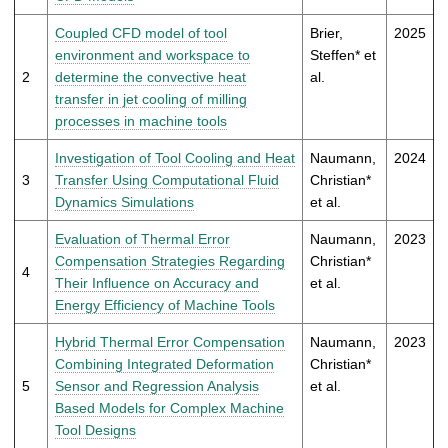
t
Coupled CFD model of tool
Brier,
2025
environment and workspace to
Steffen* et
2
determine the convective heat
al.
transfer in jet cooling of milling
processes in machine tools
Investigation of Tool Cooling and Heat
Naumann,
2024
3
Transfer Using Computational Fluid
Christian*
Dynamics Simulations
et al.
Evaluation of Thermal Error
Naumann,
2023
Compensation Strategies Regarding
Christian*
4
Their Influence on Accuracy and
et al.
Energy Efficiency of Machine Tools
Hybrid Thermal Error Compensation
Naumann,
2023
Combining Integrated Deformation
Christian*
5
Sensor and Regression Analysis
et al.
Based Models for Complex Machine
Tool Designs