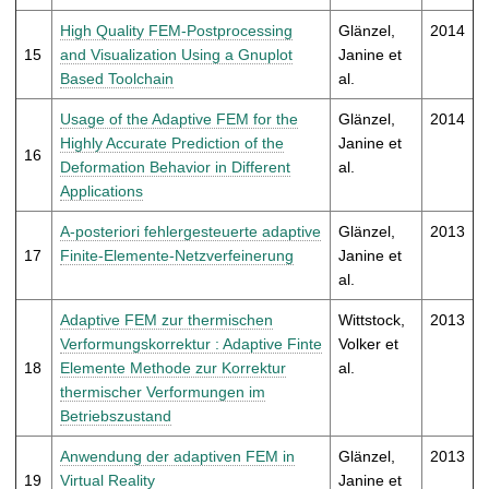
High Quality FEM-Postprocessing
Glänzel,
2014
15
and Visualization Using a Gnuplot
Janine et
Based Toolchain
al.
Usage of the Adaptive FEM for the
Glänzel,
2014
Highly Accurate Prediction of the
Janine et
16
Deformation Behavior in Different
al.
Applications
A-posteriori fehlergesteuerte adaptive
Glänzel,
2013
17
Finite-Elemente-Netzverfeinerung
Janine et
al.
Adaptive FEM zur thermischen
Wittstock,
2013
Verformungskorrektur : Adaptive Finte
Volker et
18
Elemente Methode zur Korrektur
al.
thermischer Verformungen im
Betriebszustand
Anwendung der adaptiven FEM in
Glänzel,
2013
19
Virtual Reality
Janine et