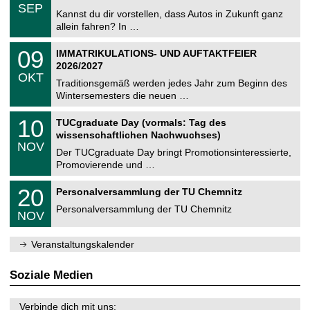
z
.
6
SEP
h
0
Kannst du dir vorstellen, dass Autos in Zukunft ganz
e
9
allein fahren? In …
m
.
n
2
T
i
0
09
IMMATRIKULATIONS- UND AUFTAKTFEIER
0
U
t
9
2
2026/2027
C
z
.
6
OKT
h
1
Traditionsgemäß werden jedes Jahr zum Beginn des
e
0
Wintersemesters die neuen …
m
.
n
2
Z
i
1
10
TUCgraduate Day (vormals: Tag des
0
e
t
0
2
wissenschaftlichen Nachwuchses)
n
z
.
6
NOV
t
1
Der TUCgraduate Day bringt Promotionsinteressierte,
r
1
Promovierende und …
u
.
m
2
T
f
2
20
Personalversammlung der TU Chemnitz
0
U
ü
0
2
C
r
Personalversammlung der TU Chemnitz
.
6
NOV
h
d
1
e
e
1
m
n
.
Veranstaltungskalender
n
w
2
i
i
0
t
s
2
Soziale Medien
z
s
6
e
n
Verbinde dich mit uns: