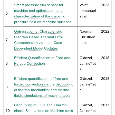
Smart pressure film sensor for
Voigt,
2023
machine tool optimization and
Immanuel
6
characterization of the dynamic
et al.
pressure field on machine surfaces
Optimization of Characteristic
Naumann,
2022
Diagram Based Thermal Error
Christian*
7
Compensation via Load Case
et al.
Dependent Model Updates
Efficient Quantification of Free and
Glänzel,
2018
8
Forced Convection
Janine* et
al.
Efficient quantification of free and
Glänzel,
2018
forced convection via the decoupling
Janine* et
9
of thermo-mechanical and thermo-
al.
fluidic simulations of machine tools
Decoupling of Fluid and Thermo-
Glänzel,
2017
10
elastic Simulations on Machine tools
Janine* et