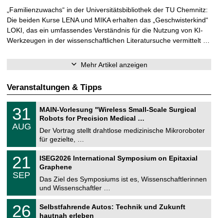
„Familienzuwachs“ in der Universitätsbibliothek der TU Chemnitz:
Die beiden Kurse LENA und MIKA erhalten das „Geschwisterkind“
LOKI, das ein umfassendes Verständnis für die Nutzung von KI-
Werkzeugen in der wissenschaftlichen Literatursuche vermittelt …
Mehr Artikel anzeigen
Veranstaltungen & Tipps
T
3
31
MAIN-Vorlesung "Wireless Small-Scale Surgical
U
1
Robots for Precision Medical …
C
.
AUG
h
0
Der Vortrag stellt drahtlose medizinische Mikroroboter
e
8
für gezielte, …
m
.
n
2
T
i
2
21
ISEG2026 International Symposium on Epitaxial
0
U
t
1
2
Graphene
C
z
.
6
SEP
h
0
Das Ziel des Symposiums ist es, Wissenschaftlerinnen
e
9
und Wissenschaftler …
m
.
n
2
T
i
2
26
Selbstfahrende Autos: Technik und Zukunft
0
U
t
6
2
hautnah erleben
C