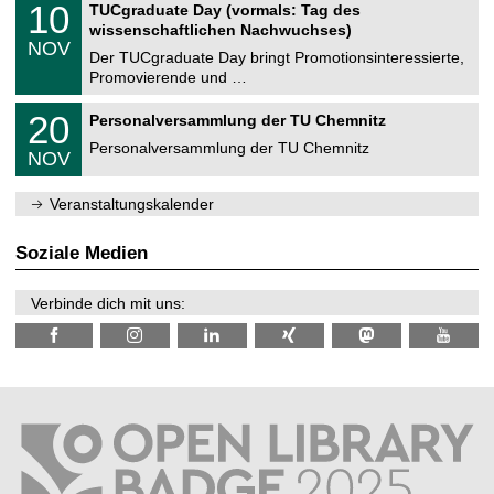
i
1
10
TUCgraduate Day (vormals: Tag des
0
e
t
0
2
wissenschaftlichen Nachwuchses)
n
z
.
6
NOV
t
1
Der TUCgraduate Day bringt Promotionsinteressierte,
r
1
Promovierende und …
u
.
m
2
T
f
2
20
Personalversammlung der TU Chemnitz
0
U
ü
0
2
C
r
Personalversammlung der TU Chemnitz
.
6
NOV
h
d
1
e
e
1
m
n
.
Veranstaltungskalender
n
w
2
i
i
0
t
s
2
Soziale Medien
z
s
6
e
n
Verbinde dich mit uns:
s
c
h
a
f
t
l
i
c
h
e