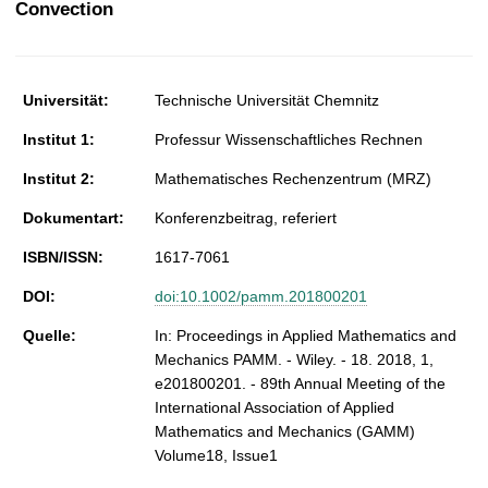
Convection
t
Universität:
Technische Universität Chemnitz
Institut 1:
Professur Wissenschaftliches Rechnen
Institut 2:
Mathematisches Rechenzentrum (MRZ)
Dokumentart:
Konferenzbeitrag, referiert
ISBN/ISSN:
1617-7061
DOI:
doi:10.1002/pamm.201800201
Quelle:
In: Proceedings in Applied Mathematics and
Mechanics PAMM. - Wiley. - 18. 2018, 1,
e201800201. - 89th Annual Meeting of the
International Association of Applied
Mathematics and Mechanics (GAMM)
Volume18, Issue1