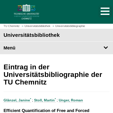
S
S
t
p
a
r
r
i
t
n
TU Chemnitz
Universitätsbibliothek
Universitätsbibliographie
s
g
Universitätsbibliothek
e
e
i
z
t
Menü
u
e
m
a
H
u
a
Eintrag in der
f
u
Universitätsbibliographie der
r
p
TU Chemnitz
u
t
f
i
e
n
n
h
*
*
Glänzel, Janine
;
Stoll, Martin
;
Unger, Roman
a
l
Efficient Quantification of Free and Forced