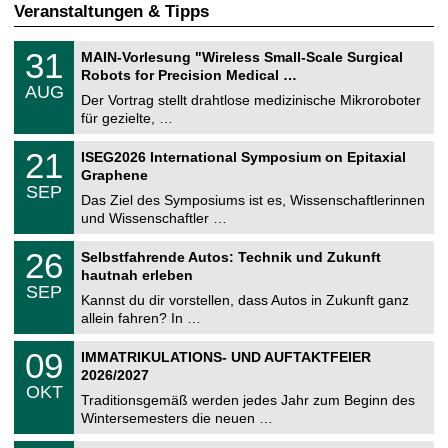
Veranstaltungen & Tipps
T
3
31
MAIN-Vorlesung "Wireless Small-Scale Surgical
U
1
Robots for Precision Medical …
C
.
AUG
h
0
Der Vortrag stellt drahtlose medizinische Mikroroboter
e
8
für gezielte, …
m
.
n
2
T
i
2
21
ISEG2026 International Symposium on Epitaxial
0
U
t
1
2
Graphene
C
z
.
6
SEP
h
0
Das Ziel des Symposiums ist es, Wissenschaftlerinnen
e
9
und Wissenschaftler …
m
.
n
2
T
i
2
26
Selbstfahrende Autos: Technik und Zukunft
0
U
t
6
2
hautnah erleben
C
z
.
6
SEP
h
0
Kannst du dir vorstellen, dass Autos in Zukunft ganz
e
9
allein fahren? In …
m
.
n
2
T
i
0
09
IMMATRIKULATIONS- UND AUFTAKTFEIER
0
U
t
9
2
2026/2027
C
z
.
6
OKT
h
1
Traditionsgemäß werden jedes Jahr zum Beginn des
e
0
Wintersemesters die neuen …
m
.
n
2
Z