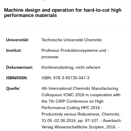
t
Machine design and operation for hard-to-cut high
performance materials
Universität:
Technische Universität Chemnitz
Institut:
Professur Produktionssysteme und -
prozesse
Dokumentart:
Konferenzbeitrag, nicht referiert
ISBN/ISSN:
ISBN: 978-3-95735-047-3
Quelle:
4th International Chemnitz Manufacturing
Colloquium ICMC 2016 in cooperation with
the 7th CIRP Conference on High
Performance Cutting HPC 2016 -
Productivity versus Robustness, Chemnitz,
31.05.-02.06.2016, pp. 87-107. - Auerbach :
Verlag Wissenschaftliche Scripten, 2016. -