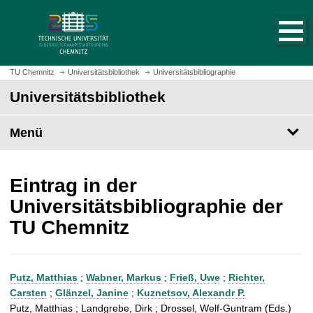
S
S
t
p
a
r
r
i
t
n
TU Chemnitz
Universitätsbibliothek
Universitätsbibliographie
s
g
Universitätsbibliothek
e
e
i
z
t
Menü
u
e
m
a
H
u
a
Eintrag in der
f
u
Universitätsbibliographie der
r
p
TU Chemnitz
u
t
f
i
e
n
n
h
Putz, Matthias
;
Wabner, Markus
;
Frieß, Uwe
;
Richter,
a
Carsten
;
Glänzel, Janine
;
Kuznetsov, Alexandr P.
l
Putz, Matthias ; Landgrebe, Dirk ; Drossel, Welf-Guntram (Eds.)