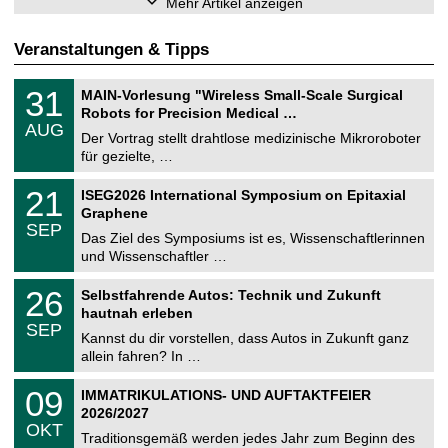
Mehr Artikel anzeigen
Veranstaltungen & Tipps
T
3
31
MAIN-Vorlesung "Wireless Small-Scale Surgical
U
1
Robots for Precision Medical …
C
.
AUG
h
0
Der Vortrag stellt drahtlose medizinische Mikroroboter
e
8
für gezielte, …
m
.
n
2
T
i
2
21
ISEG2026 International Symposium on Epitaxial
0
U
t
1
2
Graphene
C
z
.
6
SEP
h
0
Das Ziel des Symposiums ist es, Wissenschaftlerinnen
e
9
und Wissenschaftler …
m
.
n
2
T
i
2
26
Selbstfahrende Autos: Technik und Zukunft
0
U
t
6
2
hautnah erleben
C
z
.
6
SEP
h
0
Kannst du dir vorstellen, dass Autos in Zukunft ganz
e
9
allein fahren? In …
m
.
n
2
T
i
0
09
IMMATRIKULATIONS- UND AUFTAKTFEIER
0
U
t
9
2
2026/2027
C
z
.
6
OKT
h
1
Traditionsgemäß werden jedes Jahr zum Beginn des
e