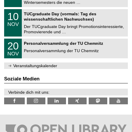
0
Wintersemesters die neuen …
m
.
n
2
Z
i
1
10
TUCgraduate Day (vormals: Tag des
0
e
t
0
2
wissenschaftlichen Nachwuchses)
n
z
.
6
NOV
t
1
Der TUCgraduate Day bringt Promotionsinteressierte,
r
1
Promovierende und …
u
.
m
2
T
f
2
20
Personalversammlung der TU Chemnitz
0
U
ü
0
2
C
r
Personalversammlung der TU Chemnitz
.
6
NOV
h
d
1
e
e
1
m
n
.
Veranstaltungskalender
n
w
2
i
i
0
t
s
2
Soziale Medien
z
s
6
e
n
Verbinde dich mit uns:
s
c
h
a
f
t
l
i
c