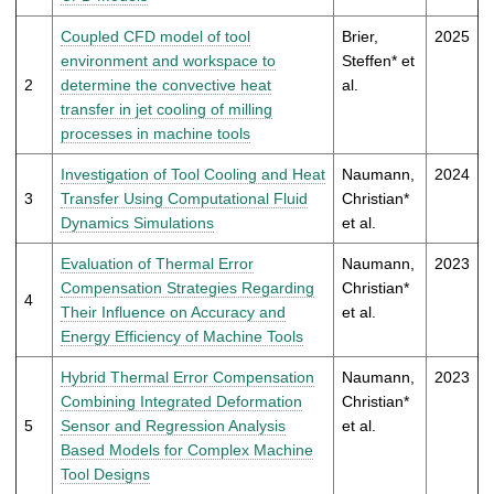
t
Coupled CFD model of tool
Brier,
2025
environment and workspace to
Steffen* et
2
determine the convective heat
al.
transfer in jet cooling of milling
processes in machine tools
Investigation of Tool Cooling and Heat
Naumann,
2024
3
Transfer Using Computational Fluid
Christian*
Dynamics Simulations
et al.
Evaluation of Thermal Error
Naumann,
2023
Compensation Strategies Regarding
Christian*
4
Their Influence on Accuracy and
et al.
Energy Efficiency of Machine Tools
Hybrid Thermal Error Compensation
Naumann,
2023
Combining Integrated Deformation
Christian*
5
Sensor and Regression Analysis
et al.
Based Models for Complex Machine
Tool Designs