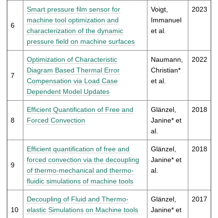
Smart pressure film sensor for
Voigt,
2023
machine tool optimization and
Immanuel
6
characterization of the dynamic
et al.
pressure field on machine surfaces
Optimization of Characteristic
Naumann,
2022
Diagram Based Thermal Error
Christian*
7
Compensation via Load Case
et al.
Dependent Model Updates
Efficient Quantification of Free and
Glänzel,
2018
8
Forced Convection
Janine* et
al.
Efficient quantification of free and
Glänzel,
2018
forced convection via the decoupling
Janine* et
9
of thermo-mechanical and thermo-
al.
fluidic simulations of machine tools
Decoupling of Fluid and Thermo-
Glänzel,
2017
10
elastic Simulations on Machine tools
Janine* et