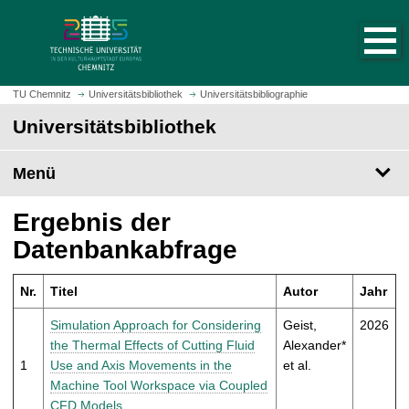
S
S
t
p
a
r
r
i
t
n
TU Chemnitz
Universitätsbibliothek
Universitätsbibliographie
s
g
Universitätsbibliothek
e
e
i
z
t
Menü
u
e
m
a
H
Ergebnis der
u
a
Datenbankabfrage
f
u
r
p
u
Nr.
Titel
Autor
Jahr
t
f
i
Simulation Approach for Considering
Geist,
2026
e
n
the Thermal Effects of Cutting Fluid
Alexander*
n
h
1
Use and Axis Movements in the
et al.
a
Machine Tool Workspace via Coupled
l
CFD Models