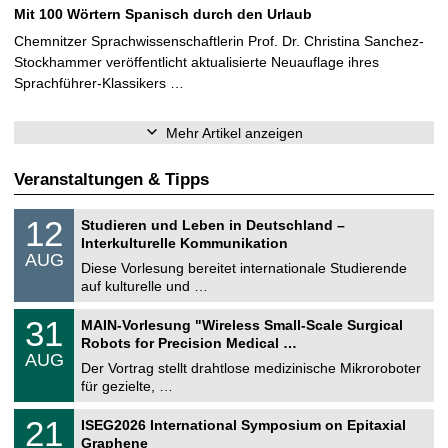
Mit 100 Wörtern Spanisch durch den Urlaub
Chemnitzer Sprachwissenschaftlerin Prof. Dr. Christina Sanchez-
Stockhammer veröffentlicht aktualisierte Neuauflage ihres
Sprachführer-Klassikers …
Mehr Artikel anzeigen
Veranstaltungen & Tipps
S
1
12
Studieren und Leben in Deutschland –
o
2
Interkulturelle Kommunikation
n
.
AUG
s
0
Diese Vorlesung bereitet internationale Studierende
t
8
auf kulturelle und …
i
.
g
2
T
e
3
31
MAIN-Vorlesung "Wireless Small-Scale Surgical
0
U
1
2
Robots for Precision Medical …
C
.
6
AUG
h
0
Der Vortrag stellt drahtlose medizinische Mikroroboter
e
8
für gezielte, …
m
.
n
2
T
i
2
21
ISEG2026 International Symposium on Epitaxial
0
U
t
1
2
Graphene
C