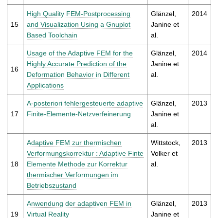
High Quality FEM-Postprocessing
Glänzel,
2014
15
and Visualization Using a Gnuplot
Janine et
Based Toolchain
al.
Usage of the Adaptive FEM for the
Glänzel,
2014
Highly Accurate Prediction of the
Janine et
16
Deformation Behavior in Different
al.
Applications
A-posteriori fehlergesteuerte adaptive
Glänzel,
2013
17
Finite-Elemente-Netzverfeinerung
Janine et
al.
Adaptive FEM zur thermischen
Wittstock,
2013
Verformungskorrektur : Adaptive Finte
Volker et
18
Elemente Methode zur Korrektur
al.
thermischer Verformungen im
Betriebszustand
Anwendung der adaptiven FEM in
Glänzel,
2013
19
Virtual Reality
Janine et