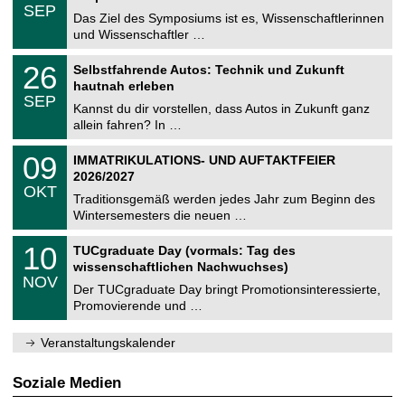
z
.
6
SEP
h
0
Das Ziel des Symposiums ist es, Wissenschaftlerinnen
e
9
und Wissenschaftler …
m
.
n
2
T
i
2
26
Selbstfahrende Autos: Technik und Zukunft
0
U
t
6
2
hautnah erleben
C
z
.
6
SEP
h
0
Kannst du dir vorstellen, dass Autos in Zukunft ganz
e
9
allein fahren? In …
m
.
n
2
T
i
0
09
IMMATRIKULATIONS- UND AUFTAKTFEIER
0
U
t
9
2
2026/2027
C
z
.
6
OKT
h
1
Traditionsgemäß werden jedes Jahr zum Beginn des
e
0
Wintersemesters die neuen …
m
.
n
2
Z
i
1
10
TUCgraduate Day (vormals: Tag des
0
e
t
0
2
wissenschaftlichen Nachwuchses)
n
z
.
6
NOV
t
1
Der TUCgraduate Day bringt Promotionsinteressierte,
r
1
Promovierende und …
u
.
m
2
f
0
Veranstaltungskalender
ü
2
r
6
d
Soziale Medien
e
n