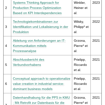
t
Systems Thinking Approach for
Winkler,
2023
2
Production Process Optimization
Heiner et
Based on KPI Interdependencies
al.
Technologiekombinationen zur
Wilsky,
2022
3
Identifikation und Lokalisierung in der
Philipp* et
Produktion
al.
Ableitung von Anforderungen an IT-
Grzona,
2021
4
Kommunikation mittels
Pierre* et
Prozessanalyse
al.
Abschlussbericht des
Prielipp,
2021
5
Verbundvorhabens
Riccardo
et al.
Conceptual approach to operationalize
Prielipp,
2021
6
value creation in industrial service-
Riccardo
dominant business models
et al.
Datenhandhabung für die PPS in KMU
Grzona,
2021
: Mit Retrofit zur Datenbasis für die
Pierre* et