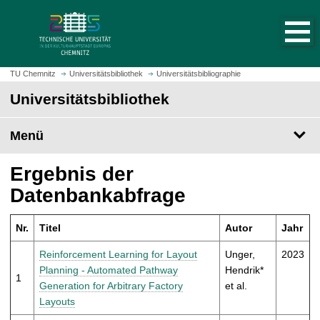
S
S
t
p
a
r
r
i
t
n
TU Chemnitz
Universitätsbibliothek
Universitätsbibliographie
s
g
Universitätsbibliothek
e
e
i
z
t
Menü
u
e
m
a
H
Ergebnis der
u
a
Datenbankabfrage
f
u
r
p
u
Nr.
Titel
Autor
Jahr
t
f
i
Reinforcement Learning for Layout
Unger,
2023
e
n
Planning - Automated Pathway
Hendrik*
n
1
h
Generation for Arbitrary Factory
et al.
a
Layouts
l