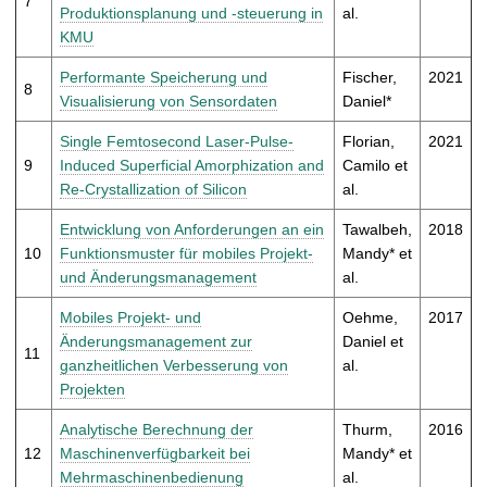
7
Produktionsplanung und -steuerung in
al.
KMU
Performante Speicherung und
Fischer,
2021
8
Visualisierung von Sensordaten
Daniel*
Single Femtosecond Laser-Pulse-
Florian,
2021
9
Induced Superficial Amorphization and
Camilo et
Re-Crystallization of Silicon
al.
Entwicklung von Anforderungen an ein
Tawalbeh,
2018
10
Funktionsmuster für mobiles Projekt-
Mandy* et
und Änderungsmanagement
al.
Mobiles Projekt- und
Oehme,
2017
Änderungsmanagement zur
Daniel et
11
ganzheitlichen Verbesserung von
al.
Projekten
Analytische Berechnung der
Thurm,
2016
12
Maschinenverfügbarkeit bei
Mandy* et
Mehrmaschinenbedienung
al.