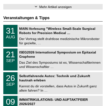
Mehr Artikel anzeigen
Veranstaltungen & Tipps
T
3
31
MAIN-Vorlesung "Wireless Small-Scale Surgical
U
1
Robots for Precision Medical …
C
.
AUG
h
0
Der Vortrag stellt drahtlose medizinische Mikroroboter
e
8
für gezielte, …
m
.
n
2
T
i
2
21
ISEG2026 International Symposium on Epitaxial
0
U
t
1
2
Graphene
C
z
.
6
SEP
h
0
Das Ziel des Symposiums ist es, Wissenschaftlerinnen
e
9
und Wissenschaftler …
m
.
n
2
T
i
2
26
Selbstfahrende Autos: Technik und Zukunft
0
U
t
6
2
hautnah erleben
C
z
.
6
SEP
h
0
Kannst du dir vorstellen, dass Autos in Zukunft ganz
e
9
allein fahren? In …
m
.
n
2
T
i
0
09
IMMATRIKULATIONS- UND AUFTAKTFEIER
0
U
t
9
2
2026/2027
C
z
.