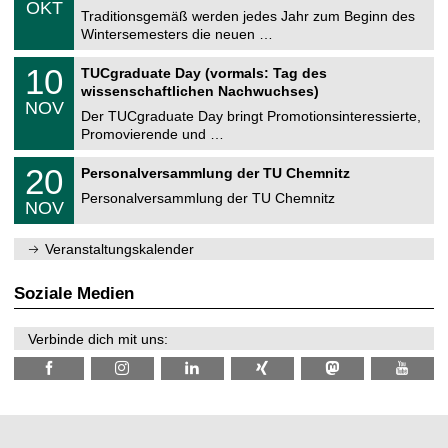
6
OKT
h
1
Traditionsgemäß werden jedes Jahr zum Beginn des
e
0
Wintersemesters die neuen …
m
.
n
2
Z
i
1
10
TUCgraduate Day (vormals: Tag des
0
e
t
0
2
wissenschaftlichen Nachwuchses)
n
z
.
6
NOV
t
1
Der TUCgraduate Day bringt Promotionsinteressierte,
r
1
Promovierende und …
u
.
m
2
T
f
2
20
Personalversammlung der TU Chemnitz
0
U
ü
0
2
C
r
Personalversammlung der TU Chemnitz
.
6
NOV
h
d
1
e
e
1
m
n
.
Veranstaltungskalender
n
w
2
i
i
0
t
s
2
Soziale Medien
z
s
6
e
n
Verbinde dich mit uns:
s
c
h
a
f
t
l