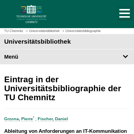
S
S
t
p
a
r
r
i
t
n
TU Chemnitz
Universitätsbibliothek
Universitätsbibliographie
s
g
Universitätsbibliothek
e
e
i
z
t
Menü
u
e
m
a
H
u
a
Eintrag in der
f
u
Universitätsbibliographie der
r
p
TU Chemnitz
u
t
f
i
e
n
n
h
*
Grzona, Pierre
;
Fischer, Daniel
a
l
Ableitung von Anforderungen an IT-Kommunikation