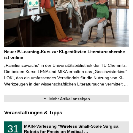
Neuer E-Learning-Kurs zur KI-gestützten Literaturrecherche
ist online
„Familienzuwachs“ in der Universitätsbibliothek der TU Chemnitz:
Die beiden Kurse LENA und MIKA erhalten das „Geschwisterkind“
LOKI, das ein umfassendes Verständnis für die Nutzung von KI-
Werkzeugen in der wissenschaftlichen Literatursuche vermittelt …
Mehr Artikel anzeigen
Veranstaltungen & Tipps
T
3
31
MAIN-Vorlesung "Wireless Small-Scale Surgical
U
1
Robots for Precision Medical …
C