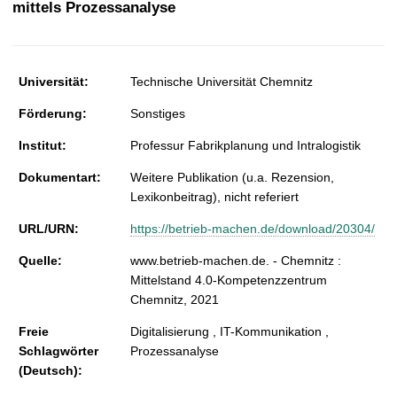
mittels Prozessanalyse
t
Universität:
Technische Universität Chemnitz
Förderung:
Sonstiges
Institut:
Professur Fabrikplanung und Intralogistik
Dokumentart:
Weitere Publikation (u.a. Rezension,
Lexikonbeitrag), nicht referiert
URL/URN:
https://betrieb-machen.de/download/20304/
Quelle:
www.betrieb-machen.de. - Chemnitz :
Mittelstand 4.0-Kompetenzzentrum
Chemnitz, 2021
Freie
Digitalisierung , IT-Kommunikation ,
Schlagwörter
Prozessanalyse
(Deutsch):