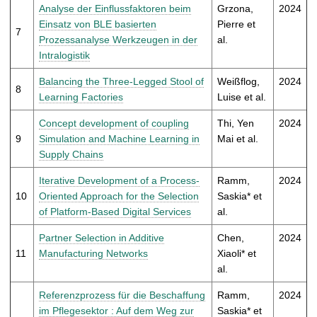
Analyse der Einflussfaktoren beim
Grzona,
2024
Einsatz von BLE basierten
Pierre et
7
Prozessanalyse Werkzeugen in der
al.
Intralogistik
Balancing the Three-Legged Stool of
Weißflog,
2024
8
Learning Factories
Luise et al.
Concept development of coupling
Thi, Yen
2024
9
Simulation and Machine Learning in
Mai et al.
Supply Chains
Iterative Development of a Process-
Ramm,
2024
10
Oriented Approach for the Selection
Saskia* et
of Platform-Based Digital Services
al.
Partner Selection in Additive
Chen,
2024
11
Manufacturing Networks
Xiaoli* et
al.
Referenzprozess für die Beschaffung
Ramm,
2024
im Pflegesektor : Auf dem Weg zur
Saskia* et