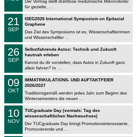
0
Der Vortrag stellt drahtlose medizinische Mikroroboter
e
8
für gezielte, …
m
.
n
2
T
i
2
21
ISEG2026 International Symposium on Epitaxial
0
U
t
1
2
Graphene
C
z
.
6
SEP
h
0
Das Ziel des Symposiums ist es, Wissenschaftlerinnen
e
9
und Wissenschaftler …
m
.
n
2
T
i
2
26
Selbstfahrende Autos: Technik und Zukunft
0
U
t
6
2
hautnah erleben
C
z
.
6
SEP
h
0
Kannst du dir vorstellen, dass Autos in Zukunft ganz
e
9
allein fahren? In …
m
.
n
2
T
i
0
09
IMMATRIKULATIONS- UND AUFTAKTFEIER
0
U
t
9
2
2026/2027
C
z
.
6
OKT
h
1
Traditionsgemäß werden jedes Jahr zum Beginn des
e
0
Wintersemesters die neuen …
m
.
n
2
Z
i
1
10
TUCgraduate Day (vormals: Tag des
0
e
t
0
2
wissenschaftlichen Nachwuchses)
n
z
.
6
NOV
t
1
Der TUCgraduate Day bringt Promotionsinteressierte,
r
1
Promovierende und …
u
.
m
2