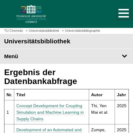
S
S
t
p
a
r
r
i
t
n
TU Chemnitz
Universitätsbibliothek
Universitätsbibliographie
s
g
Universitätsbibliothek
e
e
i
z
t
Menü
u
e
m
a
H
Ergebnis der
u
a
Datenbankabfrage
f
u
r
p
u
Nr.
Titel
Autor
Jahr
t
f
i
Concept Development for Coupling
Thi, Yen
2025
e
n
1
Simulation and Machine Learning in
Mai et al.
n
h
Supply Chains
a
l
Development of an Automated and
Zumpe,
2025