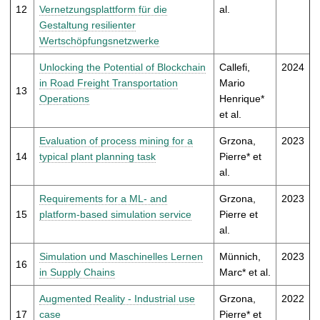
12
Vernetzungsplattform für die
al.
Gestaltung resilienter
Wertschöpfungsnetzwerke
Unlocking the Potential of Blockchain
Callefi,
2024
in Road Freight Transportation
Mario
13
Operations
Henrique*
et al.
Evaluation of process mining for a
Grzona,
2023
14
typical plant planning task
Pierre* et
al.
Requirements for a ML- and
Grzona,
2023
15
platform-based simulation service
Pierre et
al.
Simulation und Maschinelles Lernen
Münnich,
2023
16
in Supply Chains
Marc* et al.
Augmented Reality - Industrial use
Grzona,
2022
17
case
Pierre* et