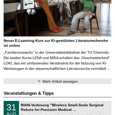
Neuer E-Learning-Kurs zur KI-gestützten Literaturrecherche
ist online
„Familienzuwachs“ in der Universitätsbibliothek der TU Chemnitz:
Die beiden Kurse LENA und MIKA erhalten das „Geschwisterkind“
LOKI, das ein umfassendes Verständnis für die Nutzung von KI-
Werkzeugen in der wissenschaftlichen Literatursuche vermittelt …
Mehr Artikel anzeigen
Veranstaltungen & Tipps
T
3
31
MAIN-Vorlesung "Wireless Small-Scale Surgical
U
1
Robots for Precision Medical …
C
.
AUG
h