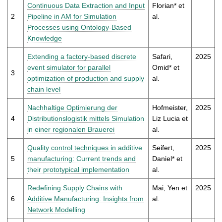
t
Continuous Data Extraction and Input
Florian* et
2
Pipeline in AM for Simulation
al.
Processes using Ontology-Based
Knowledge
Extending a factory-based discrete
Safari,
2025
event simulator for parallel
Omid* et
3
optimization of production and supply
al.
chain level
Nachhaltige Optimierung der
Hofmeister,
2025
4
Distributionslogistik mittels Simulation
Liz Lucia et
in einer regionalen Brauerei
al.
Quality control techniques in additive
Seifert,
2025
5
manufacturing: Current trends and
Daniel* et
their prototypical implementation
al.
Redefining Supply Chains with
Mai, Yen et
2025
6
Additive Manufacturing: Insights from
al.
Network Modelling