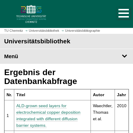
S
S
t
p
a
r
r
i
t
n
TU Chemnitz
Universitätsbibliothek
Universitätsbibliographie
s
g
Universitätsbibliothek
e
e
i
z
t
Menü
u
e
m
a
H
Ergebnis der
u
a
Datenbankabfrage
f
u
r
p
u
Nr.
Titel
Autor
Jahr
t
f
i
ALD-grown seed layers for
Waechtler,
2010
e
n
electrochemical copper deposition
Thomas
n
1
h
integrated with different diffusion
et al.
a
barrier systems.
l