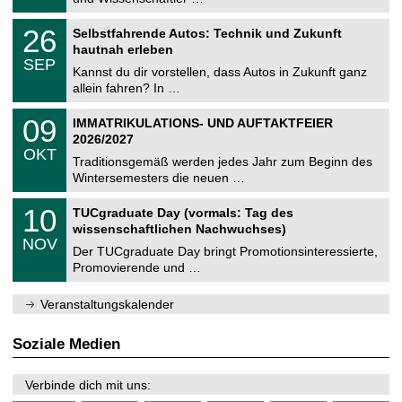
m
.
n
2
T
i
2
26
Selbstfahrende Autos: Technik und Zukunft
0
U
t
6
2
hautnah erleben
C
z
.
6
SEP
h
0
Kannst du dir vorstellen, dass Autos in Zukunft ganz
e
9
allein fahren? In …
m
.
n
2
T
i
0
09
IMMATRIKULATIONS- UND AUFTAKTFEIER
0
U
t
9
2
2026/2027
C
z
.
6
OKT
h
1
Traditionsgemäß werden jedes Jahr zum Beginn des
e
0
Wintersemesters die neuen …
m
.
n
2
Z
i
1
10
TUCgraduate Day (vormals: Tag des
0
e
t
0
2
wissenschaftlichen Nachwuchses)
n
z
.
6
NOV
t
1
Der TUCgraduate Day bringt Promotionsinteressierte,
r
1
Promovierende und …
u
.
m
2
f
0
Veranstaltungskalender
ü
2
r
6
d
Soziale Medien
e
n
w
Verbinde dich mit uns:
i