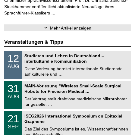
Chemnitzer Sprachwissenschaftlerin Prof. Dr. Christina Sanchez-
Stockhammer veröffentlicht aktualisierte Neuauflage ihres
Sprachführer-Klassikers …
Mehr Artikel anzeigen
Veranstaltungen & Tipps
S
1
12
Studieren und Leben in Deutschland –
o
2
Interkulturelle Kommunikation
n
.
AUG
s
0
Diese Vorlesung bereitet internationale Studierende
t
8
auf kulturelle und …
i
.
g
2
T
e
3
31
MAIN-Vorlesung "Wireless Small-Scale Surgical
0
U
1
2
Robots for Precision Medical …
C
.
6
AUG
h
0
Der Vortrag stellt drahtlose medizinische Mikroroboter
e
8
für gezielte, …
m
.
n
2
T
i
2
21
ISEG2026 International Symposium on Epitaxial
0
U
t
1
2
Graphene
C
z
.
6
SEP
h
0
Das Ziel des Symposiums ist es, Wissenschaftlerinnen
e
9
und Wissenschaftler …