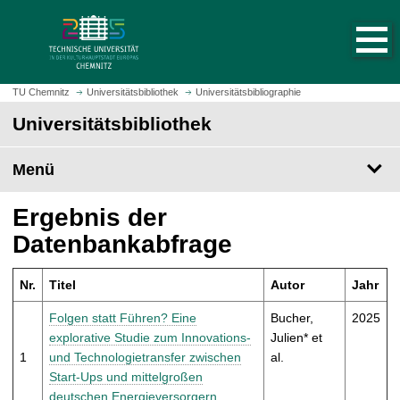
S
S
t
p
a
r
r
i
t
n
TU Chemnitz
Universitätsbibliothek
Universitätsbibliographie
s
g
Universitätsbibliothek
e
e
i
z
t
Menü
u
e
m
a
H
Ergebnis der
u
a
Datenbankabfrage
f
u
r
p
u
Nr.
Titel
Autor
Jahr
t
f
i
Folgen statt Führen? Eine
Bucher,
2025
e
n
explorative Studie zum Innovations-
Julien* et
n
h
1
und Technologietransfer zwischen
al.
a
Start-Ups und mittelgroßen
l
deutschen Energieversorgern