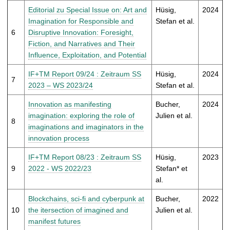
Editorial zu Special Issue on: Art and
Hüsig,
2024
Imagination for Responsible and
Stefan et al.
6
Disruptive Innovation: Foresight,
Fiction, and Narratives and Their
Influence, Exploitation, and Potential
IF+TM Report 09/24 : Zeitraum SS
Hüsig,
2024
7
2023 – WS 2023/24
Stefan et al.
Innovation as manifesting
Bucher,
2024
imagination: exploring the role of
Julien et al.
8
imaginations and imaginators in the
innovation process
IF+TM Report 08/23 : Zeitraum SS
Hüsig,
2023
9
2022 - WS 2022/23
Stefan* et
al.
Blockchains, sci-fi and cyberpunk at
Bucher,
2022
10
the itersection of imagined and
Julien et al.
manifest futures