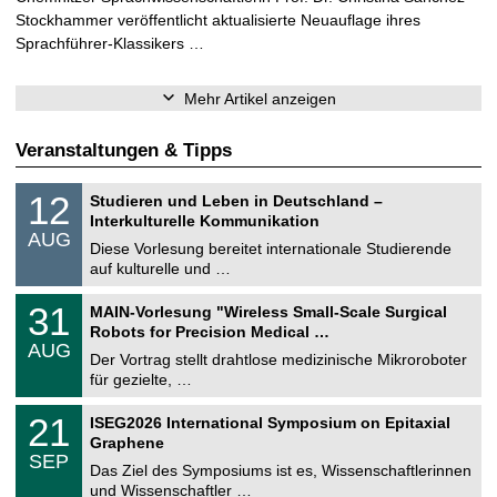
Stockhammer veröffentlicht aktualisierte Neuauflage ihres
Sprachführer-Klassikers …
Mehr Artikel anzeigen
Veranstaltungen & Tipps
S
1
12
Studieren und Leben in Deutschland –
o
2
Interkulturelle Kommunikation
n
.
AUG
s
0
Diese Vorlesung bereitet internationale Studierende
t
8
auf kulturelle und …
i
.
g
2
T
e
3
31
MAIN-Vorlesung "Wireless Small-Scale Surgical
0
U
1
2
Robots for Precision Medical …
C
.
6
AUG
h
0
Der Vortrag stellt drahtlose medizinische Mikroroboter
e
8
für gezielte, …
m
.
n
2
T
i
2
21
ISEG2026 International Symposium on Epitaxial
0
U
t
1
2
Graphene
C
z
.
6
SEP
h
0
Das Ziel des Symposiums ist es, Wissenschaftlerinnen
e
9
und Wissenschaftler …
m