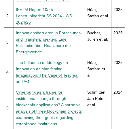
t
IF+TM Report 10/25:
Hüsig,
2025
2
Lehrstuhlbericht SS 2024 - WS
Stefan et al.
2024/25
Innovationsbarrieren in Forschungs-
Bucher,
2025
und Transferprojekten: Eine
Julien et al.
3
Fallstudie über Reallabore der
Energiewende
The Influence of Ideology on
Hüsig,
2025
Innovation as Manifesting
Stefan* et
4
Imagination: The Case of Tescreal
al.
and AGI
Cyberpunk as a frame for
Schmitten,
2024
institutional change through
Jan Peter
blockchain applications? A narrative
et al.
5
analysis of three blockchain projects
examining their goals regarding
established institutions