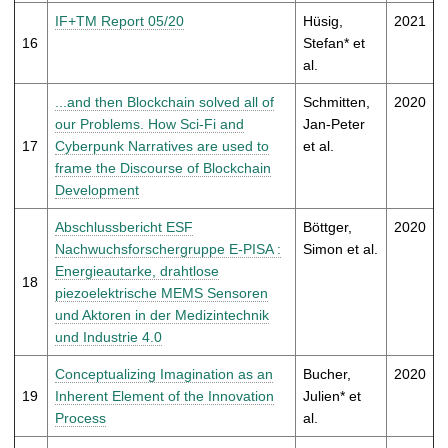
IF+TM Report 05/20
Hüsig,
2021
16
Stefan* et
al.
...and then Blockchain solved all of
Schmitten,
2020
our Problems. How Sci-Fi and
Jan-Peter
17
Cyberpunk Narratives are used to
et al.
frame the Discourse of Blockchain
Development
Abschlussbericht ESF
Böttger,
2020
Nachwuchsforschergruppe E-PISA :
Simon et al.
Energieautarke, drahtlose
18
piezoelektrische MEMS Sensoren
und Aktoren in der Medizintechnik
und Industrie 4.0
Conceptualizing Imagination as an
Bucher,
2020
19
Inherent Element of the Innovation
Julien* et
Process
al.