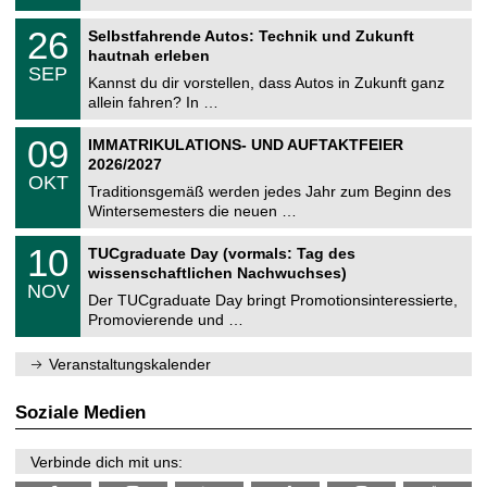
.
n
2
T
i
2
26
Selbstfahrende Autos: Technik und Zukunft
0
U
t
6
2
hautnah erleben
C
z
.
6
SEP
h
0
Kannst du dir vorstellen, dass Autos in Zukunft ganz
e
9
allein fahren? In …
m
.
n
2
T
i
0
09
IMMATRIKULATIONS- UND AUFTAKTFEIER
0
U
t
9
2
2026/2027
C
z
.
6
OKT
h
1
Traditionsgemäß werden jedes Jahr zum Beginn des
e
0
Wintersemesters die neuen …
m
.
n
2
Z
i
1
10
TUCgraduate Day (vormals: Tag des
0
e
t
0
2
wissenschaftlichen Nachwuchses)
n
z
.
6
NOV
t
1
Der TUCgraduate Day bringt Promotionsinteressierte,
r
1
Promovierende und …
u
.
m
2
f
0
Veranstaltungskalender
ü
2
r
6
d
Soziale Medien
e
n
w
Verbinde dich mit uns:
i
s