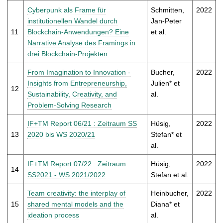
Cyberpunk als Frame für
Schmitten,
2022
institutionellen Wandel durch
Jan-Peter
11
Blockchain-Anwendungen? Eine
et al.
Narrative Analyse des Framings in
drei Blockchain-Projekten
From Imagination to Innovation -
Bucher,
2022
Insights from Entrepreneurship,
Julien* et
12
Sustainability, Creativity, and
al.
Problem-Solving Research
IF+TM Report 06/21 : Zeitraum SS
Hüsig,
2022
13
2020 bis WS 2020/21
Stefan* et
al.
IF+TM Report 07/22 : Zeitraum
Hüsig,
2022
14
SS2021 - WS 2021/2022
Stefan et al.
Team creativity: the interplay of
Heinbucher,
2022
15
shared mental models and the
Diana* et
ideation process
al.