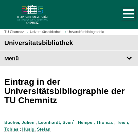
S
S
t
p
a
r
r
i
t
n
TU Chemnitz
Universitätsbibliothek
Universitätsbibliographie
s
g
Universitätsbibliothek
e
e
i
z
t
Menü
u
e
m
a
H
u
a
Eintrag in der
f
u
Universitätsbibliographie der
r
p
TU Chemnitz
u
t
f
i
e
n
n
h
*
Bucher, Julien
;
Leonhardt, Sven
;
Hempel, Thomas
;
Teich,
a
Tobias
;
Hüsig, Stefan
l