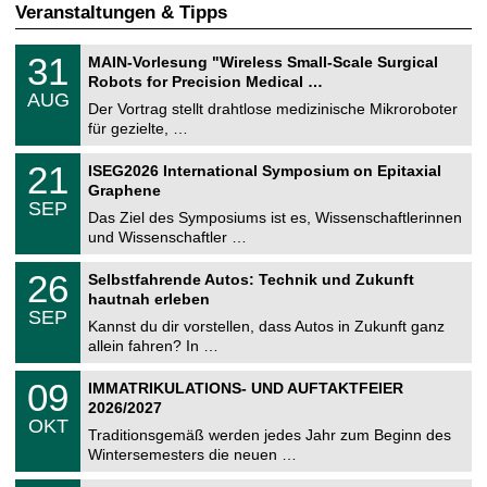
Veranstaltungen & Tipps
T
3
31
MAIN-Vorlesung "Wireless Small-Scale Surgical
U
1
Robots for Precision Medical …
C
.
AUG
h
0
Der Vortrag stellt drahtlose medizinische Mikroroboter
e
8
für gezielte, …
m
.
n
2
T
i
2
21
ISEG2026 International Symposium on Epitaxial
0
U
t
1
2
Graphene
C
z
.
6
SEP
h
0
Das Ziel des Symposiums ist es, Wissenschaftlerinnen
e
9
und Wissenschaftler …
m
.
n
2
T
i
2
26
Selbstfahrende Autos: Technik und Zukunft
0
U
t
6
2
hautnah erleben
C
z
.
6
SEP
h
0
Kannst du dir vorstellen, dass Autos in Zukunft ganz
e
9
allein fahren? In …
m
.
n
2
T
i
0
09
IMMATRIKULATIONS- UND AUFTAKTFEIER
0
U
t
9
2
2026/2027
C
z
.
6
OKT
h
1
Traditionsgemäß werden jedes Jahr zum Beginn des
e
0
Wintersemesters die neuen …
m
.
n
2
Z