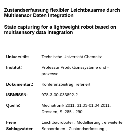
t
Zustandserfassung flexibler Leichtbauarme durch
Multisensor Daten Integration
State capturing for a lightweight robot based on
multisensory data integration
Universität:
Technische Universität Chemnitz
Institut:
Professur Produktionssysteme und -
prozesse
Dokumentart:
Konferenzbeitrag, referiert
ISBN/ISSN:
978-3-00-033892-2
Quelle:
Mechatronik 2011, 31.03-01.04.2011,
Dresden, S. 285 - 290
Freie
Leichtbauroboter , Modellierung , erweiterte
Schlagwörter
Sensordaten , Zustandserfassung ,