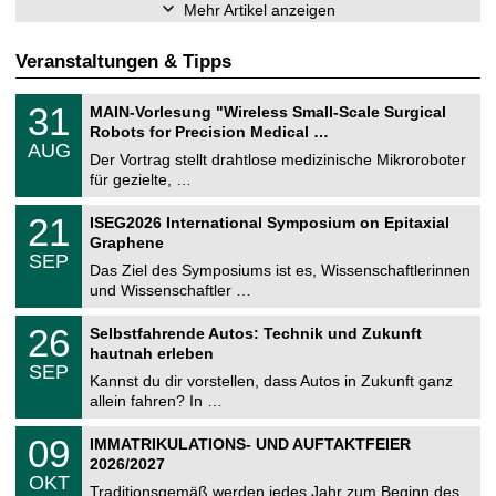
Mehr Artikel anzeigen
Veranstaltungen & Tipps
T
3
31
MAIN-Vorlesung "Wireless Small-Scale Surgical
U
1
Robots for Precision Medical …
C
.
AUG
h
0
Der Vortrag stellt drahtlose medizinische Mikroroboter
e
8
für gezielte, …
m
.
n
2
T
i
2
21
ISEG2026 International Symposium on Epitaxial
0
U
t
1
2
Graphene
C
z
.
6
SEP
h
0
Das Ziel des Symposiums ist es, Wissenschaftlerinnen
e
9
und Wissenschaftler …
m
.
n
2
T
i
2
26
Selbstfahrende Autos: Technik und Zukunft
0
U
t
6
2
hautnah erleben
C
z
.
6
SEP
h
0
Kannst du dir vorstellen, dass Autos in Zukunft ganz
e
9
allein fahren? In …
m
.
n
2
T
i
0
09
IMMATRIKULATIONS- UND AUFTAKTFEIER
0
U
t
9
2
2026/2027
C
z
.
6
OKT
h
1
Traditionsgemäß werden jedes Jahr zum Beginn des