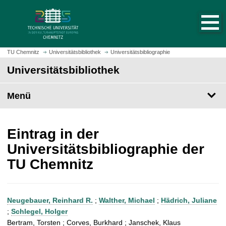
S
S
t
p
a
r
r
i
t
n
TU Chemnitz
Universitätsbibliothek
Universitätsbibliographie
s
g
Universitätsbibliothek
e
e
i
z
t
Menü
u
e
m
a
H
u
a
Eintrag in der
f
u
Universitätsbibliographie der
r
p
TU Chemnitz
u
t
f
i
e
n
n
h
Neugebauer, Reinhard R.
;
Walther, Michael
;
Hädrich, Juliane
a
;
Schlegel, Holger
l
Bertram, Torsten ; Corves, Burkhard ; Janschek, Klaus