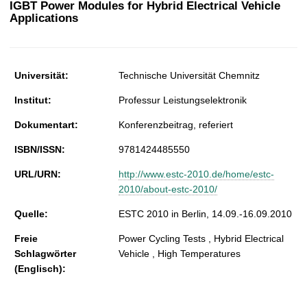
IGBT Power Modules for Hybrid Electrical Vehicle
t
Applications
Universität:
Technische Universität Chemnitz
Institut:
Professur Leistungselektronik
Dokumentart:
Konferenzbeitrag, referiert
ISBN/ISSN:
9781424485550
URL/URN:
http://www.estc-2010.de/home/estc-
2010/about-estc-2010/
Quelle:
ESTC 2010 in Berlin, 14.09.-16.09.2010
Freie
Power Cycling Tests , Hybrid Electrical
Schlagwörter
Vehicle , High Temperatures
(Englisch):