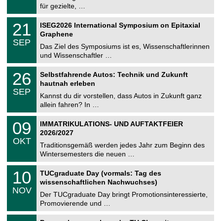
e
8
für gezielte, …
m
.
n
2
T
i
2
21
ISEG2026 International Symposium on Epitaxial
0
U
t
1
2
Graphene
C
z
.
6
SEP
h
0
Das Ziel des Symposiums ist es, Wissenschaftlerinnen
e
9
und Wissenschaftler …
m
.
n
2
T
i
2
26
Selbstfahrende Autos: Technik und Zukunft
0
U
t
6
2
hautnah erleben
C
z
.
6
SEP
h
0
Kannst du dir vorstellen, dass Autos in Zukunft ganz
e
9
allein fahren? In …
m
.
n
2
T
i
0
09
IMMATRIKULATIONS- UND AUFTAKTFEIER
0
U
t
9
2
2026/2027
C
z
.
6
OKT
h
1
Traditionsgemäß werden jedes Jahr zum Beginn des
e
0
Wintersemesters die neuen …
m
.
n
2
Z
i
1
10
TUCgraduate Day (vormals: Tag des
0
e
t
0
2
wissenschaftlichen Nachwuchses)
n
z
.
6
NOV
t
1
Der TUCgraduate Day bringt Promotionsinteressierte,
r
1
Promovierende und …
u
.
m
2
T
f
2