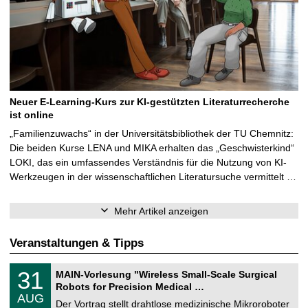
Neuer E-Learning-Kurs zur KI-gestützten Literaturrecherche
ist online
„Familienzuwachs“ in der Universitätsbibliothek der TU Chemnitz:
Die beiden Kurse LENA und MIKA erhalten das „Geschwisterkind“
LOKI, das ein umfassendes Verständnis für die Nutzung von KI-
Werkzeugen in der wissenschaftlichen Literatursuche vermittelt …
Mehr Artikel anzeigen
Veranstaltungen & Tipps
T
3
31
MAIN-Vorlesung "Wireless Small-Scale Surgical
U
1
Robots for Precision Medical …
C
.
AUG
h
0
Der Vortrag stellt drahtlose medizinische Mikroroboter