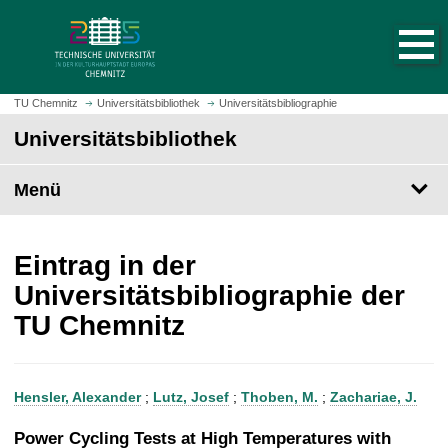
S
S
t
p
a
r
r
i
t
n
TU Chemnitz
Universitätsbibliothek
Universitätsbibliographie
s
g
Universitätsbibliothek
e
e
i
z
t
Menü
u
e
m
a
H
u
a
Eintrag in der
f
u
Universitätsbibliographie der
r
p
TU Chemnitz
u
t
f
i
e
n
n
h
Hensler, Alexander
;
Lutz, Josef
;
Thoben, M.
;
Zachariae, J.
a
l
Power Cycling Tests at High Temperatures with