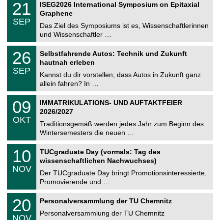
i
2
21
ISEG2026 International Symposium on Epitaxial
0
U
t
1
2
Graphene
C
z
.
6
SEP
h
0
Das Ziel des Symposiums ist es, Wissenschaftlerinnen
e
9
und Wissenschaftler …
m
.
n
2
T
i
2
26
Selbstfahrende Autos: Technik und Zukunft
0
U
t
6
2
hautnah erleben
C
z
.
6
SEP
h
0
Kannst du dir vorstellen, dass Autos in Zukunft ganz
e
9
allein fahren? In …
m
.
n
2
T
i
0
09
IMMATRIKULATIONS- UND AUFTAKTFEIER
0
U
t
9
2
2026/2027
C
z
.
6
OKT
h
1
Traditionsgemäß werden jedes Jahr zum Beginn des
e
0
Wintersemesters die neuen …
m
.
n
2
Z
i
1
10
TUCgraduate Day (vormals: Tag des
0
e
t
0
2
wissenschaftlichen Nachwuchses)
n
z
.
6
NOV
t
1
Der TUCgraduate Day bringt Promotionsinteressierte,
r
1
Promovierende und …
u
.
m
2
T
f
2
20
Personalversammlung der TU Chemnitz
0
U
ü
0
2
C
r
Personalversammlung der TU Chemnitz
.
6
NOV
h