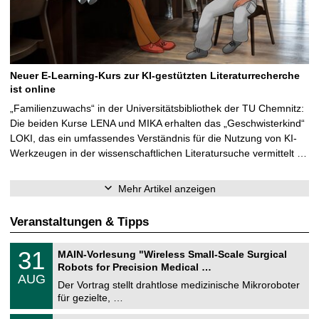
Neuer E-Learning-Kurs zur KI-gestützten Literaturrecherche
ist online
„Familienzuwachs“ in der Universitätsbibliothek der TU Chemnitz:
Die beiden Kurse LENA und MIKA erhalten das „Geschwisterkind“
LOKI, das ein umfassendes Verständnis für die Nutzung von KI-
Werkzeugen in der wissenschaftlichen Literatursuche vermittelt …
Mehr Artikel anzeigen
Veranstaltungen & Tipps
T
3
31
MAIN-Vorlesung "Wireless Small-Scale Surgical
U
1
Robots for Precision Medical …
C
.
AUG
h
0
Der Vortrag stellt drahtlose medizinische Mikroroboter
e
8
für gezielte, …
m
.
n
2
T