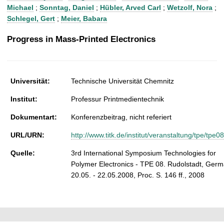
t
Michael
;
Sonntag, Daniel
;
Hübler, Arved Carl
;
Wetzolf, Nora
;
Schlegel, Gert
;
Meier, Babara
Progress in Mass-Printed Electronics
Universität:
Technische Universität Chemnitz
Institut:
Professur Printmedientechnik
Dokumentart:
Konferenzbeitrag, nicht referiert
URL/URN:
http://www.titk.de/institut/veranstaltung/tpe/tpe0
Quelle:
3rd International Symposium Technologies for
Polymer Electronics - TPE 08. Rudolstadt, Germ
20.05. - 22.05.2008, Proc. S. 146 ff., 2008