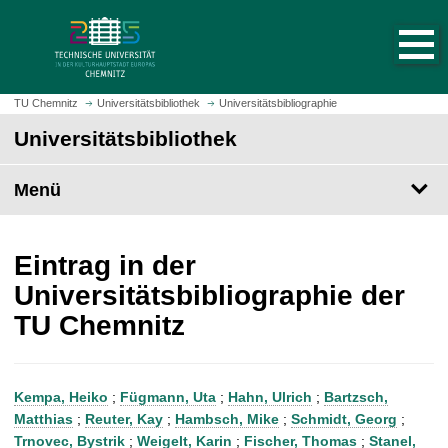
S
S
t
p
a
r
r
i
t
n
TU Chemnitz
Universitätsbibliothek
Universitätsbibliographie
s
g
Universitätsbibliothek
e
e
i
z
t
Menü
u
e
m
a
H
u
a
Eintrag in der
f
u
Universitätsbibliographie der
r
p
TU Chemnitz
u
t
f
i
e
n
n
h
Kempa, Heiko
;
Fügmann, Uta
;
Hahn, Ulrich
;
Bartzsch,
a
Matthias
;
Reuter, Kay
;
Hambsch, Mike
;
Schmidt, Georg
;
l
Trnovec, Bystrik
;
Weigelt, Karin
;
Fischer, Thomas
;
Stanel,