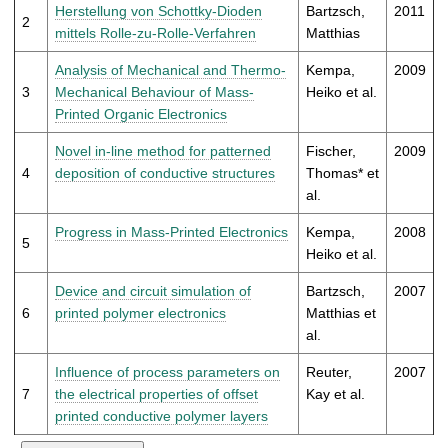
t
Herstellung von Schottky-Dioden
Bartzsch,
2011
2
mittels Rolle-zu-Rolle-Verfahren
Matthias
Analysis of Mechanical and Thermo-
Kempa,
2009
3
Mechanical Behaviour of Mass-
Heiko et al.
Printed Organic Electronics
Novel in-line method for patterned
Fischer,
2009
4
deposition of conductive structures
Thomas* et
al.
Progress in Mass-Printed Electronics
Kempa,
2008
5
Heiko et al.
Device and circuit simulation of
Bartzsch,
2007
6
printed polymer electronics
Matthias et
al.
Influence of process parameters on
Reuter,
2007
7
the electrical properties of offset
Kay et al.
printed conductive polymer layers