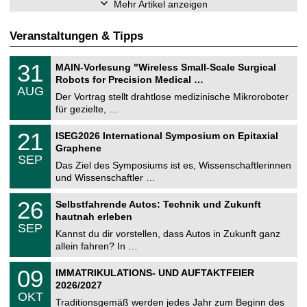
Mehr Artikel anzeigen
Veranstaltungen & Tipps
T
3
31
MAIN-Vorlesung "Wireless Small-Scale Surgical
U
1
Robots for Precision Medical …
C
.
AUG
h
0
Der Vortrag stellt drahtlose medizinische Mikroroboter
e
8
für gezielte, …
m
.
n
2
T
i
2
21
ISEG2026 International Symposium on Epitaxial
0
U
t
1
2
Graphene
C
z
.
6
SEP
h
0
Das Ziel des Symposiums ist es, Wissenschaftlerinnen
e
9
und Wissenschaftler …
m
.
n
2
T
i
2
26
Selbstfahrende Autos: Technik und Zukunft
0
U
t
6
2
hautnah erleben
C
z
.
6
SEP
h
0
Kannst du dir vorstellen, dass Autos in Zukunft ganz
e
9
allein fahren? In …
m
.
n
2
T
i
0
09
IMMATRIKULATIONS- UND AUFTAKTFEIER
0
U
t
9
2
2026/2027
C
z
.
6
OKT
h
1
Traditionsgemäß werden jedes Jahr zum Beginn des
e