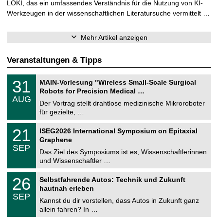
LOKI, das ein umfassendes Verständnis für die Nutzung von KI-
Werkzeugen in der wissenschaftlichen Literatursuche vermittelt …
Mehr Artikel anzeigen
Veranstaltungen & Tipps
T
3
31
MAIN-Vorlesung "Wireless Small-Scale Surgical
U
1
Robots for Precision Medical …
C
.
AUG
h
0
Der Vortrag stellt drahtlose medizinische Mikroroboter
e
8
für gezielte, …
m
.
n
2
T
i
2
21
ISEG2026 International Symposium on Epitaxial
0
U
t
1
2
Graphene
C
z
.
6
SEP
h
0
Das Ziel des Symposiums ist es, Wissenschaftlerinnen
e
9
und Wissenschaftler …
m
.
n
2
T
i
2
26
Selbstfahrende Autos: Technik und Zukunft
0
U
t
6
2
hautnah erleben
C
z
.
6
SEP
h
0
Kannst du dir vorstellen, dass Autos in Zukunft ganz
e
9
allein fahren? In …
m
.