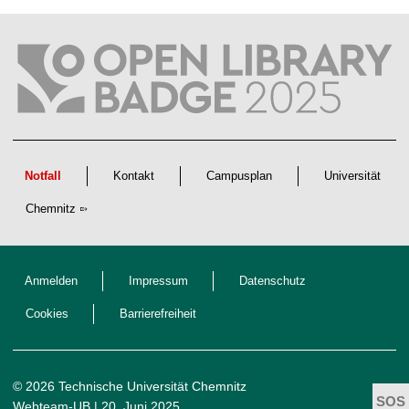
f
t
l
i
c
h
e
n
N
a
c
h
w
Notfall
Kontakt
Campusplan
Universität
u
c
Chemnitz
h
s
Anmelden
Impressum
Datenschutz
Cookies
Barrierefreiheit
© 2026 Technische Universität Chemnitz
Webteam-UB
| 20. Juni 2025