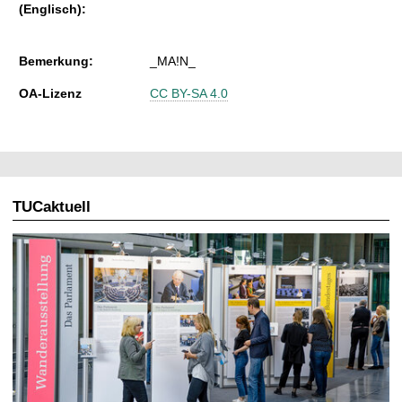
(Englisch):
Bemerkung:
_MA!N_
OA-Lizenz
CC BY-SA 4.0
TUCaktuell