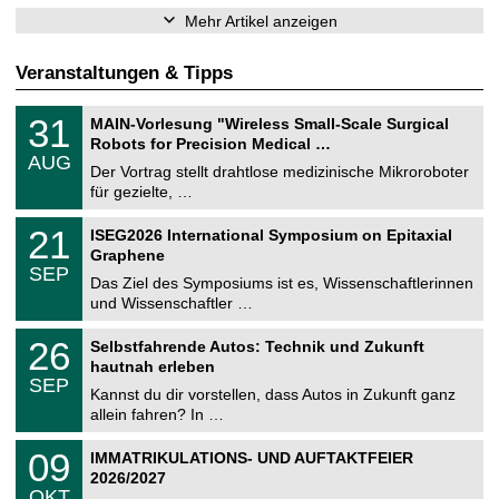
Mehr Artikel anzeigen
Veranstaltungen & Tipps
T
3
31
MAIN-Vorlesung "Wireless Small-Scale Surgical
U
1
Robots for Precision Medical …
C
.
AUG
h
0
Der Vortrag stellt drahtlose medizinische Mikroroboter
e
8
für gezielte, …
m
.
n
2
T
i
2
21
ISEG2026 International Symposium on Epitaxial
0
U
t
1
2
Graphene
C
z
.
6
SEP
h
0
Das Ziel des Symposiums ist es, Wissenschaftlerinnen
e
9
und Wissenschaftler …
m
.
n
2
T
i
2
26
Selbstfahrende Autos: Technik und Zukunft
0
U
t
6
2
hautnah erleben
C
z
.
6
SEP
h
0
Kannst du dir vorstellen, dass Autos in Zukunft ganz
e
9
allein fahren? In …
m
.
n
2
T
i
0
09
IMMATRIKULATIONS- UND AUFTAKTFEIER
0
U
t
9
2
2026/2027
C
z
.
6
OKT
h