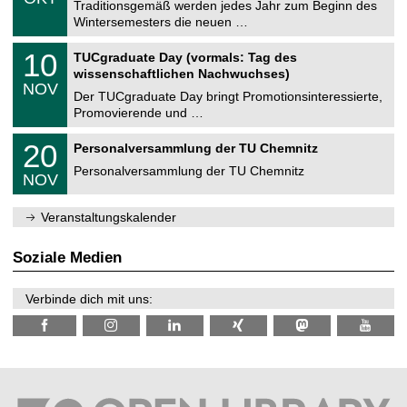
1
Traditionsgemäß werden jedes Jahr zum Beginn des
e
0
Wintersemesters die neuen …
m
.
n
2
Z
i
1
10
TUCgraduate Day (vormals: Tag des
0
e
t
0
2
wissenschaftlichen Nachwuchses)
n
z
.
6
NOV
t
1
Der TUCgraduate Day bringt Promotionsinteressierte,
r
1
Promovierende und …
u
.
m
2
T
f
2
20
Personalversammlung der TU Chemnitz
0
U
ü
0
2
C
r
Personalversammlung der TU Chemnitz
.
6
NOV
h
d
1
e
e
1
m
n
.
Veranstaltungskalender
n
w
2
i
i
0
t
s
2
Soziale Medien
z
s
6
e
n
Verbinde dich mit uns:
s
c
h
a
f
t
l
i