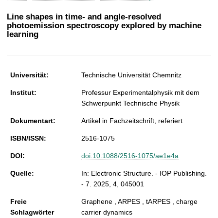
t
Line shapes in time- and angle-resolved
photoemission spectroscopy explored by machine
learning
Universität:
Technische Universität Chemnitz
Institut:
Professur Experimentalphysik mit dem
Schwerpunkt Technische Physik
Dokumentart:
Artikel in Fachzeitschrift, referiert
ISBN/ISSN:
2516-1075
DOI:
doi:10.1088/2516-1075/ae1e4a
Quelle:
In: Electronic Structure. - IOP Publishing.
- 7. 2025, 4, 045001
Freie
Graphene , ARPES , tARPES , charge
Schlagwörter
carrier dynamics