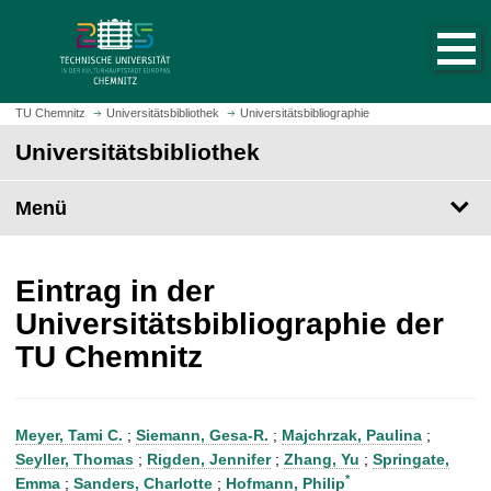
S
S
t
p
a
r
r
i
t
n
TU Chemnitz
Universitätsbibliothek
Universitätsbibliographie
s
g
Universitätsbibliothek
e
e
i
z
t
Menü
u
e
m
a
H
u
a
Eintrag in der
f
u
Universitätsbibliographie der
r
p
TU Chemnitz
u
t
f
i
e
n
n
h
Meyer, Tami C.
;
Siemann, Gesa-R.
;
Majchrzak, Paulina
;
a
Seyller, Thomas
;
Rigden, Jennifer
;
Zhang, Yu
;
Springate,
l
*
Emma
;
Sanders, Charlotte
;
Hofmann, Philip