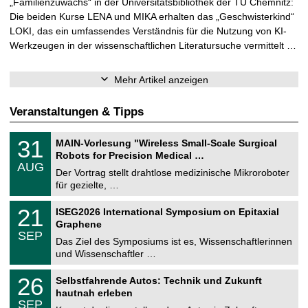
„Familienzuwachs“ in der Universitätsbibliothek der TU Chemnitz:
Die beiden Kurse LENA und MIKA erhalten das „Geschwisterkind“
LOKI, das ein umfassendes Verständnis für die Nutzung von KI-
Werkzeugen in der wissenschaftlichen Literatursuche vermittelt …
Mehr Artikel anzeigen
Veranstaltungen & Tipps
T
3
31
MAIN-Vorlesung "Wireless Small-Scale Surgical
U
1
Robots for Precision Medical …
C
.
AUG
h
0
Der Vortrag stellt drahtlose medizinische Mikroroboter
e
8
für gezielte, …
m
.
n
2
T
i
2
21
ISEG2026 International Symposium on Epitaxial
0
U
t
1
2
Graphene
C
z
.
6
SEP
h
0
Das Ziel des Symposiums ist es, Wissenschaftlerinnen
e
9
und Wissenschaftler …
m
.
n
2
T
i
2
26
Selbstfahrende Autos: Technik und Zukunft
0
U
t
6
2
hautnah erleben
C
z
.
6
SEP
h