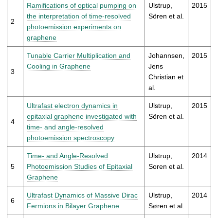
t
Ramifications of optical pumping on
Ulstrup,
2015
the interpretation of time-resolved
Sören et al.
2
photoemission experiments on
graphene
Tunable Carrier Multiplication and
Johannsen,
2015
Cooling in Graphene
Jens
3
Christian et
al.
Ultrafast electron dynamics in
Ulstrup,
2015
epitaxial graphene investigated with
Sören et al.
4
time- and angle-resolved
photoemission spectroscopy
Time- and Angle-Resolved
Ulstrup,
2014
5
Photoemission Studies of Epitaxial
Soren et al.
Graphene
Ultrafast Dynamics of Massive Dirac
Ulstrup,
2014
6
Fermions in Bilayer Graphene
Søren et al.