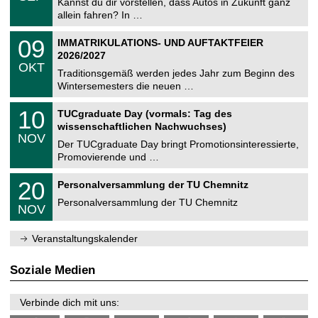
0
Kannst du dir vorstellen, dass Autos in Zukunft ganz
e
9
allein fahren? In …
m
.
n
2
T
i
0
09
IMMATRIKULATIONS- UND AUFTAKTFEIER
0
U
t
9
2
2026/2027
C
z
.
6
OKT
h
1
Traditionsgemäß werden jedes Jahr zum Beginn des
e
0
Wintersemesters die neuen …
m
.
n
2
Z
i
1
10
TUCgraduate Day (vormals: Tag des
0
e
t
0
2
wissenschaftlichen Nachwuchses)
n
z
.
6
NOV
t
1
Der TUCgraduate Day bringt Promotionsinteressierte,
r
1
Promovierende und …
u
.
m
2
T
f
2
20
Personalversammlung der TU Chemnitz
0
U
ü
0
2
C
r
Personalversammlung der TU Chemnitz
.
6
NOV
h
d
1
e
e
1
m
n
.
Veranstaltungskalender
n
w
2
i
i
0
t
s
2
Soziale Medien
z
s
6
e
n
Verbinde dich mit uns:
s