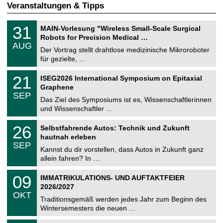
Veranstaltungen & Tipps
T
3
31
MAIN-Vorlesung "Wireless Small-Scale Surgical
U
1
Robots for Precision Medical …
C
.
AUG
h
0
Der Vortrag stellt drahtlose medizinische Mikroroboter
e
8
für gezielte, …
m
.
n
2
T
i
2
21
ISEG2026 International Symposium on Epitaxial
0
U
t
1
2
Graphene
C
z
.
6
SEP
h
0
Das Ziel des Symposiums ist es, Wissenschaftlerinnen
e
9
und Wissenschaftler …
m
.
n
2
T
i
2
26
Selbstfahrende Autos: Technik und Zukunft
0
U
t
6
2
hautnah erleben
C
z
.
6
SEP
h
0
Kannst du dir vorstellen, dass Autos in Zukunft ganz
e
9
allein fahren? In …
m
.
n
2
T
i
0
09
IMMATRIKULATIONS- UND AUFTAKTFEIER
0
U
t
9
2
2026/2027
C
z
.
6
OKT
h
1
Traditionsgemäß werden jedes Jahr zum Beginn des
e
0
Wintersemesters die neuen …
m
.
n
2
Z