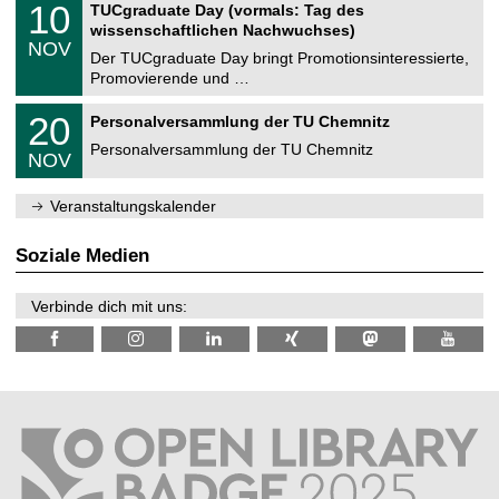
i
1
10
TUCgraduate Day (vormals: Tag des
0
e
t
0
2
wissenschaftlichen Nachwuchses)
n
z
.
6
NOV
t
1
Der TUCgraduate Day bringt Promotionsinteressierte,
r
1
Promovierende und …
u
.
m
2
T
f
2
20
Personalversammlung der TU Chemnitz
0
U
ü
0
2
C
r
Personalversammlung der TU Chemnitz
.
6
NOV
h
d
1
e
e
1
m
n
.
Veranstaltungskalender
n
w
2
i
i
0
t
s
2
Soziale Medien
z
s
6
e
n
Verbinde dich mit uns:
s
c
h
a
f
t
l
i
c
h
e