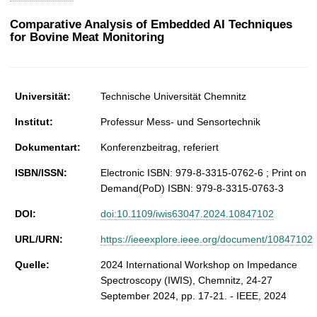
t
Comparative Analysis of Embedded AI Techniques
for Bovine Meat Monitoring
Universität:
Technische Universität Chemnitz
Institut:
Professur Mess- und Sensortechnik
Dokumentart:
Konferenzbeitrag, referiert
ISBN/ISSN:
Electronic ISBN: 979-8-3315-0762-6 ; Print on
Demand(PoD) ISBN: 979-8-3315-0763-3
DOI:
doi:10.1109/iwis63047.2024.10847102
URL/URN:
https://ieeexplore.ieee.org/document/10847102
Quelle:
2024 International Workshop on Impedance
Spectroscopy (IWIS), Chemnitz, 24-27
September 2024, pp. 17-21. - IEEE, 2024