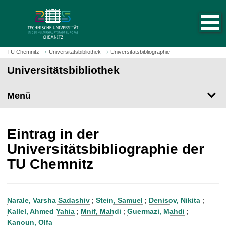
S
S
t
p
a
r
r
i
t
n
TU Chemnitz
Universitätsbibliothek
Universitätsbibliographie
s
g
Universitätsbibliothek
e
e
i
z
t
Menü
u
e
m
a
H
u
a
Eintrag in der
f
u
Universitätsbibliographie der
r
p
TU Chemnitz
u
t
f
i
e
n
n
h
Narale, Varsha Sadashiv
;
Stein, Samuel
;
Denisov, Nikita
;
a
Kallel, Ahmed Yahia
;
Mnif, Mahdi
;
Guermazi, Mahdi
;
l
Kanoun, Olfa