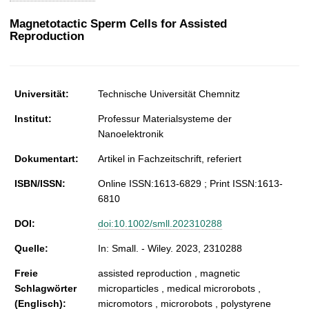
t
Magnetotactic Sperm Cells for Assisted
Reproduction
Universität:
Technische Universität Chemnitz
Institut:
Professur Materialsysteme der
Nanoelektronik
Dokumentart:
Artikel in Fachzeitschrift, referiert
ISBN/ISSN:
Online ISSN:1613-6829 ; Print ISSN:1613-
6810
DOI:
doi:10.1002/smll.202310288
Quelle:
In: Small. - Wiley. 2023, 2310288
Freie
assisted reproduction , magnetic
Schlagwörter
microparticles , medical microrobots ,
(Englisch):
micromotors , microrobots , polystyrene