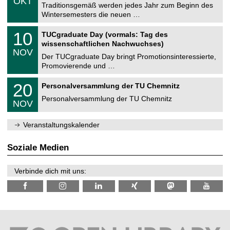
OKT
h
1
Traditionsgemäß werden jedes Jahr zum Beginn des
e
0
Wintersemesters die neuen …
m
.
n
2
Z
i
1
10
TUCgraduate Day (vormals: Tag des
0
e
t
0
2
wissenschaftlichen Nachwuchses)
n
z
.
6
NOV
t
1
Der TUCgraduate Day bringt Promotionsinteressierte,
r
1
Promovierende und …
u
.
m
2
T
f
2
20
Personalversammlung der TU Chemnitz
0
U
ü
0
2
C
r
Personalversammlung der TU Chemnitz
.
6
NOV
h
d
1
e
e
1
m
n
.
Veranstaltungskalender
n
w
2
i
i
0
t
s
2
Soziale Medien
z
s
6
e
n
Verbinde dich mit uns:
s
c
h
a
f
t
l
i