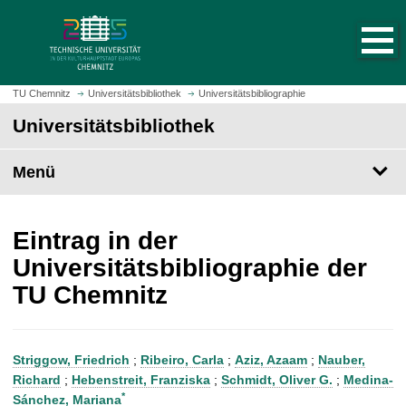
S
S
t
p
a
r
r
i
t
n
TU Chemnitz
Universitätsbibliothek
Universitätsbibliographie
s
g
Universitätsbibliothek
e
e
i
z
t
Menü
u
e
m
a
H
u
a
Eintrag in der
f
u
Universitätsbibliographie der
r
p
TU Chemnitz
u
t
f
i
e
n
n
h
Striggow, Friedrich
;
Ribeiro, Carla
;
Aziz, Azaam
;
Nauber,
a
Richard
;
Hebenstreit, Franziska
;
Schmidt, Oliver G.
;
Medina-
l
*
Sánchez, Mariana