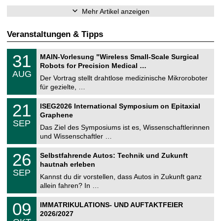
Mehr Artikel anzeigen
Veranstaltungen & Tipps
T
3
31
MAIN-Vorlesung "Wireless Small-Scale Surgical
U
1
Robots for Precision Medical …
C
.
AUG
h
0
Der Vortrag stellt drahtlose medizinische Mikroroboter
e
8
für gezielte, …
m
.
n
2
T
i
2
21
ISEG2026 International Symposium on Epitaxial
0
U
t
1
2
Graphene
C
z
.
6
SEP
h
0
Das Ziel des Symposiums ist es, Wissenschaftlerinnen
e
9
und Wissenschaftler …
m
.
n
2
T
i
2
26
Selbstfahrende Autos: Technik und Zukunft
0
U
t
6
2
hautnah erleben
C
z
.
6
SEP
h
0
Kannst du dir vorstellen, dass Autos in Zukunft ganz
e
9
allein fahren? In …
m
.
n
2
T
i
0
09
IMMATRIKULATIONS- UND AUFTAKTFEIER
0
U
t
9
2
2026/2027
C
z
.
6