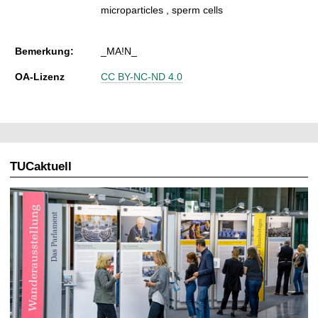
microparticles , sperm cells
Bemerkung:
_MA!N_
OA-Lizenz
CC BY-NC-ND 4.0
TUCaktuell