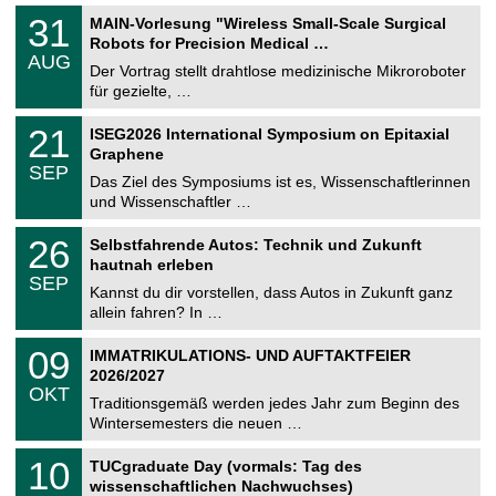
T
3
31
MAIN-Vorlesung "Wireless Small-Scale Surgical
U
1
Robots for Precision Medical …
C
.
AUG
h
0
Der Vortrag stellt drahtlose medizinische Mikroroboter
e
8
für gezielte, …
m
.
n
2
T
i
2
21
ISEG2026 International Symposium on Epitaxial
0
U
t
1
2
Graphene
C
z
.
6
SEP
h
0
Das Ziel des Symposiums ist es, Wissenschaftlerinnen
e
9
und Wissenschaftler …
m
.
n
2
T
i
2
26
Selbstfahrende Autos: Technik und Zukunft
0
U
t
6
2
hautnah erleben
C
z
.
6
SEP
h
0
Kannst du dir vorstellen, dass Autos in Zukunft ganz
e
9
allein fahren? In …
m
.
n
2
T
i
0
09
IMMATRIKULATIONS- UND AUFTAKTFEIER
0
U
t
9
2
2026/2027
C
z
.
6
OKT
h
1
Traditionsgemäß werden jedes Jahr zum Beginn des
e
0
Wintersemesters die neuen …
m
.
n
2
Z
i
1
10
TUCgraduate Day (vormals: Tag des
0
e
t
0
2
wissenschaftlichen Nachwuchses)
n
z
.