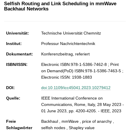
t
Selfish Routing and Link Scheduling in mmWave
Backhaul Networks
Universität:
Technische Universität Chemnitz
Institut:
Professur Nachrichtentechnik
Dokumentart:
Konferenzbeitrag, referiert
ISBN/ISSN:
Electronic ISBN:978-1-5386-7462-8 ; Print
on Demand(PoD) ISBN:978-1-5386-7463-5 ;
Electronic ISSN: 1938-1883
DOI:
doi:10.1109/icc45041.2023.10279412
Quelle:
IEEE International Conference on
Communications, Rome, Italy, 28 May 2023 -
01 June 2023, pp. 4200-4205. - IEEE, 2023
Freie
Backhaul , mmWave , price of anarchy ,
Schlagwörter
selfish nodes , Shapley value