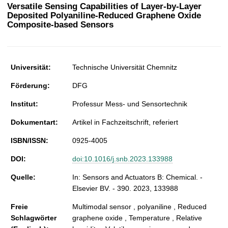
t
Versatile Sensing Capabilities of Layer-by-Layer
Deposited Polyaniline-Reduced Graphene Oxide
Composite-based Sensors
Universität:
Technische Universität Chemnitz
Förderung:
DFG
Institut:
Professur Mess- und Sensortechnik
Dokumentart:
Artikel in Fachzeitschrift, referiert
ISBN/ISSN:
0925-4005
DOI:
doi:10.1016/j.snb.2023.133988
Quelle:
In: Sensors and Actuators B: Chemical. -
Elsevier BV. - 390. 2023, 133988
Freie
Multimodal sensor , polyaniline , Reduced
Schlagwörter
graphene oxide , Temperature , Relative