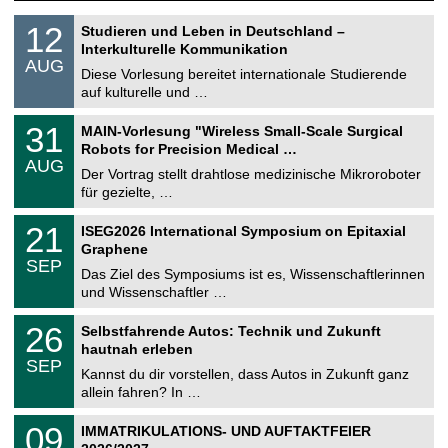
S
1
12
Studieren und Leben in Deutschland –
o
2
Interkulturelle Kommunikation
n
.
AUG
s
0
Diese Vorlesung bereitet internationale Studierende
t
8
auf kulturelle und …
i
.
g
2
T
e
3
31
MAIN-Vorlesung "Wireless Small-Scale Surgical
0
U
1
2
Robots for Precision Medical …
C
.
6
AUG
h
0
Der Vortrag stellt drahtlose medizinische Mikroroboter
e
8
für gezielte, …
m
.
n
2
T
i
2
21
ISEG2026 International Symposium on Epitaxial
0
U
t
1
2
Graphene
C
z
.
6
SEP
h
0
Das Ziel des Symposiums ist es, Wissenschaftlerinnen
e
9
und Wissenschaftler …
m
.
n
2
T
i
2
26
Selbstfahrende Autos: Technik und Zukunft
0
U
t
6
2
hautnah erleben
C
z
.
6
SEP
h
0
Kannst du dir vorstellen, dass Autos in Zukunft ganz
e
9
allein fahren? In …
m
.
n
2
T
i
0
09
IMMATRIKULATIONS- UND AUFTAKTFEIER
0
U
t
9
2