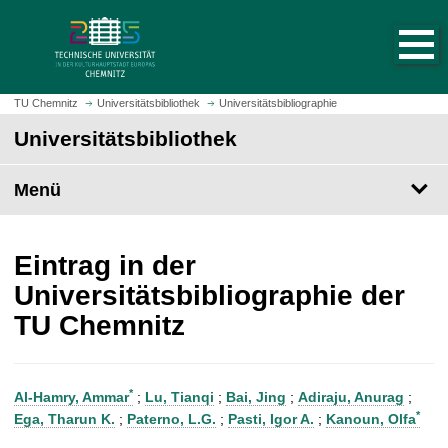
S
S
t
p
a
r
r
i
t
n
TU Chemnitz
Universitätsbibliothek
Universitätsbibliographie
s
g
Universitätsbibliothek
e
e
i
z
t
Menü
u
e
m
a
H
u
a
Eintrag in der
f
u
Universitätsbibliographie der
r
p
TU Chemnitz
u
t
f
i
e
n
n
h
*
Al-Hamry, Ammar
;
Lu, Tianqi
;
Bai, Jing
;
Adiraju, Anurag
;
a
*
Ega, Tharun K.
;
Paterno, L.G.
;
Pasti, Igor A.
;
Kanoun, Olfa
l