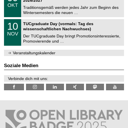
2026/2027
C
z
.
6
OKT
h
1
Traditionsgemäß werden jedes Jahr zum Beginn des
e
0
Wintersemesters die neuen …
m
.
n
2
Z
i
1
10
TUCgraduate Day (vormals: Tag des
0
e
t
0
2
wissenschaftlichen Nachwuchses)
n
z
.
6
NOV
t
1
Der TUCgraduate Day bringt Promotionsinteressierte,
r
1
Promovierende und …
u
.
m
2
f
0
Veranstaltungskalender
ü
2
r
6
d
Soziale Medien
e
n
w
Verbinde dich mit uns:
i
s
s
e
n
s
c
h
a
f
t
l