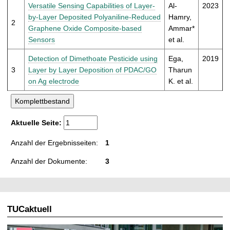
t
Versatile Sensing Capabilities of Layer-
Al-
2023
by-Layer Deposited Polyaniline-Reduced
Hamry,
2
Graphene Oxide Composite-based
Ammar*
Sensors
et al.
Detection of Dimethoate Pesticide using
Ega,
2019
3
Layer by Layer Deposition of PDAC/GO
Tharun
on Ag electrode
K. et al.
Aktuelle Seite:
Anzahl der Ergebnisseiten:
1
Anzahl der Dokumente:
3
TUCaktuell