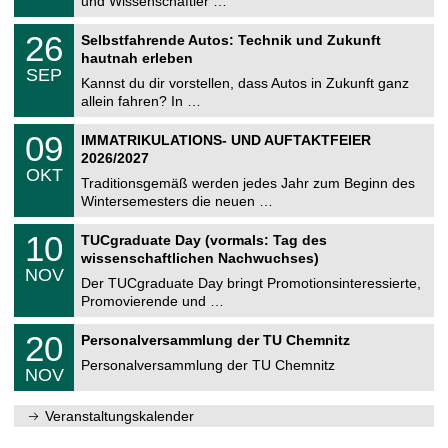
und Wissenschaftler …
m
.
n
2
T
i
2
26
Selbstfahrende Autos: Technik und Zukunft
0
U
t
6
2
hautnah erleben
C
z
.
6
SEP
h
0
Kannst du dir vorstellen, dass Autos in Zukunft ganz
e
9
allein fahren? In …
m
.
n
2
T
i
0
09
IMMATRIKULATIONS- UND AUFTAKTFEIER
0
U
t
9
2
2026/2027
C
z
.
6
OKT
h
1
Traditionsgemäß werden jedes Jahr zum Beginn des
e
0
Wintersemesters die neuen …
m
.
n
2
Z
i
1
10
TUCgraduate Day (vormals: Tag des
0
e
t
0
2
wissenschaftlichen Nachwuchses)
n
z
.
6
NOV
t
1
Der TUCgraduate Day bringt Promotionsinteressierte,
r
1
Promovierende und …
u
.
m
2
T
f
2
20
Personalversammlung der TU Chemnitz
0
U
ü
0
2
C
r
Personalversammlung der TU Chemnitz
.
6
NOV
h
d
1
e
e
1
m
n
.
Veranstaltungskalender
n
w
2
i
i
0