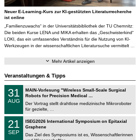
Neuer E-Learning-Kurs zur KI-gestützten Literaturrecherche
ist online
„Familienzuwachs“ in der Universitätsbibliothek der TU Chemnitz:
Die beiden Kurse LENA und MIKA erhalten das „Geschwisterkind“
LOKI, das ein umfassendes Verständnis für die Nutzung von KI-
Werkzeugen in der wissenschaftlichen Literatursuche vermittelt …
Mehr Artikel anzeigen
Veranstaltungen & Tipps
T
3
31
MAIN-Vorlesung "Wireless Small-Scale Surgical
U
1
Robots for Precision Medical …
C
.
AUG
h
0
Der Vortrag stellt drahtlose medizinische Mikroroboter
e
8
für gezielte, …
m
.
n
2
T
i
2
21
ISEG2026 International Symposium on Epitaxial
0
U
t
1
2
Graphene
C
z
.
6
SEP
h
0
Das Ziel des Symposiums ist es, Wissenschaftlerinnen
e
9