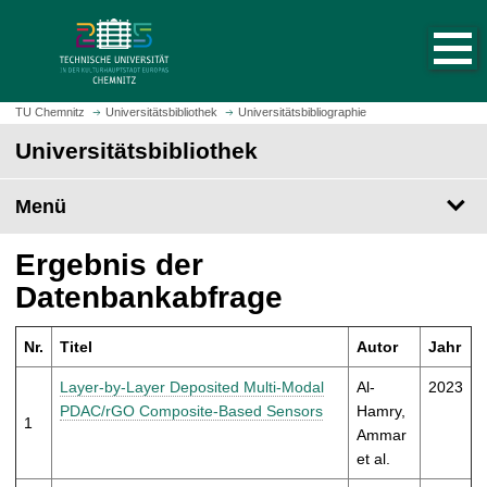
S
S
t
p
a
r
r
i
t
n
TU Chemnitz
Universitätsbibliothek
Universitätsbibliographie
s
g
Universitätsbibliothek
e
e
i
z
t
Menü
u
e
m
a
H
Ergebnis der
u
a
Datenbankabfrage
f
u
r
p
u
Nr.
Titel
Autor
Jahr
t
f
i
Layer-by-Layer Deposited Multi-Modal
Al-
2023
e
n
PDAC/rGO Composite-Based Sensors
Hamry,
n
1
h
Ammar
a
et al.
l