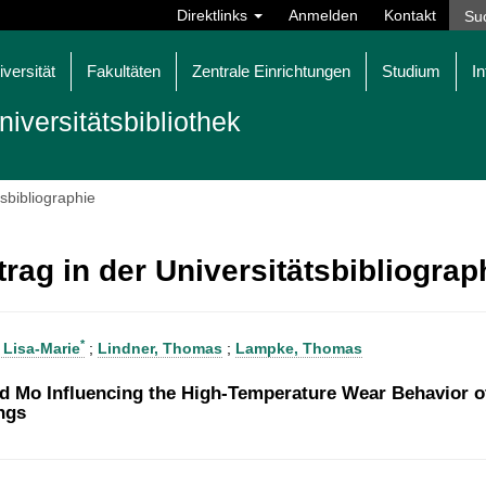
Direktlinks
Anmelden
Kontakt
iversität
Fakultäten
Zentrale Einrichtungen
Studium
In
niversitätsbibliothek
tsbibliographie
trag in der Universitätsbibliogra
*
 Lisa-Marie
;
Lindner, Thomas
;
Lampke, Thomas
d Mo Influencing the High-Temperature Wear Behavior 
ngs