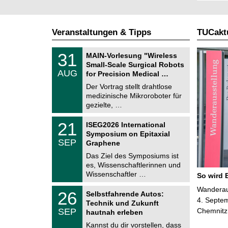
Veranstaltungen & Tipps
TUCaktu
T
3
31
MAIN-Vorlesung "Wireless
U
1
Small-Scale Surgical Robots
C
.
AUG
h
for Precision Medical …
0
e
8
Der Vortrag stellt drahtlose
m
.
medizinische Mikroroboter für
n
2
i
gezielte, …
0
t
2
z
T
6
2
21
ISEG2026 International
U
1
Symposium on Epitaxial
C
.
SEP
h
Graphene
0
e
9
Das Ziel des Symposiums ist
m
.
es, Wissenschaftlerinnen und
n
2
i
Wissenschaftler …
So wird 
0
t
2
z
T
Wanderaus
6
2
26
Selbstfahrende Autos:
U
6
4. Septem
Technik und Zukunft
C
.
SEP
Chemnitz
h
hautnah erleben
0
e
9
Kannst du dir vorstellen, dass
m