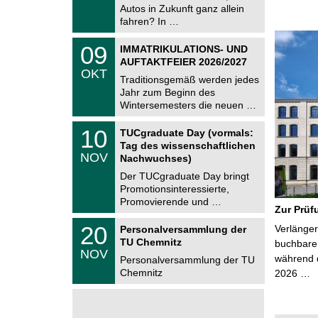
.
Autos in Zukunft ganz allein
n
2
i
fahren? In …
0
t
2
z
T
6
0
09
IMMATRIKULATIONS- UND
U
9
AUFTAKTFEIER 2026/2027
C
.
OKT
h
1
Traditionsgemäß werden jedes
e
0
Jahr zum Beginn des
m
.
Wintersemesters die neuen …
n
2
i
0
Z
t
1
10
2
TUCgraduate Day (vormals:
e
z
0
6
Tag des wissenschaftlichen
n
.
NOV
t
Nachwuchses)
1
r
1
Der TUCgraduate Day bringt
u
.
Promotionsinteressierte,
m
2
f
Promovierende und …
0
Zur Prüf
ü
2
r
T
6
2
20
Verlänger
Personalversammlung der
d
U
0
TU Chemnitz
e
C
buchbare 
.
NOV
n
h
während d
1
Personalversammlung der TU
w
e
1
Chemnitz
2026 …
i
m
.
s
n
2
s
i
0
e
t
2
n
z