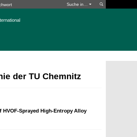
Suchen
Suche in…
ternational
phie der TU Chemnitz
of HVOF-Sprayed High-Entropy Alloy