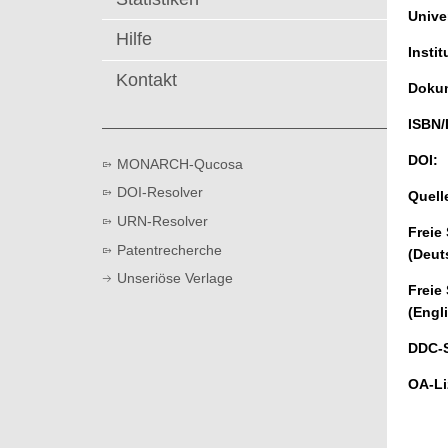
t
Univer
Hilfe
Instit
Kontakt
Dokum
ISBN/
DOI:
MONARCH-Qucosa
DOI-Resolver
Quell
URN-Resolver
Freie
Patentrecherche
(Deut
Unseriöse Verlage
Freie
(Engl
DDC-
OA-Li