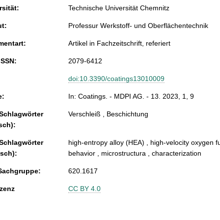
sität:
Technische Universität Chemnitz
ut:
Professur Werkstoff- und Oberflächentechnik
entart:
Artikel in Fachzeitschrift, referiert
ISSN:
2079-6412
doi:10.3390/coatings13010009
e:
In: Coatings. - MDPI AG. - 13. 2023, 1, 9
 Schlagwörter
Verschleiß , Beschichtung
sch):
 Schlagwörter
high-entropy alloy (HEA) , high-velocity oxygen 
isch):
behavior , microstructura , characterization
Sachgruppe:
620.1617
zenz
CC BY 4.0