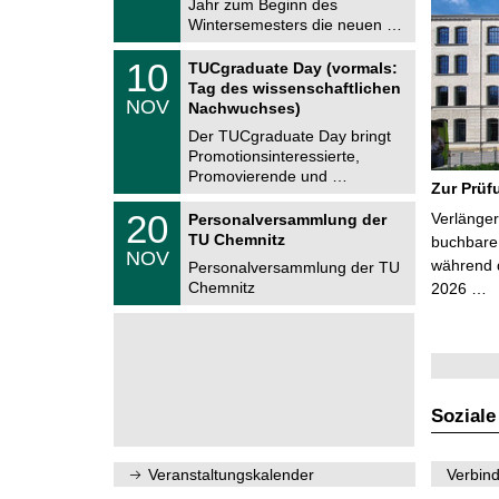
Jahr zum Beginn des
m
.
Wintersemesters die neuen …
n
2
i
0
Z
t
1
10
2
TUCgraduate Day (vormals:
e
z
0
6
Tag des wissenschaftlichen
n
.
NOV
t
Nachwuchses)
1
r
1
Der TUCgraduate Day bringt
u
.
Promotionsinteressierte,
m
2
f
Promovierende und …
0
Zur Prüf
ü
2
r
T
6
2
20
Verlänger
Personalversammlung der
d
U
0
TU Chemnitz
e
C
buchbare 
.
NOV
n
h
während d
1
Personalversammlung der TU
w
e
1
Chemnitz
2026 …
i
m
.
s
n
2
s
i
0
e
t
2
n
z
6
s
c
h
Soziale
a
f
t
l
Veranstaltungskalender
Verbind
i