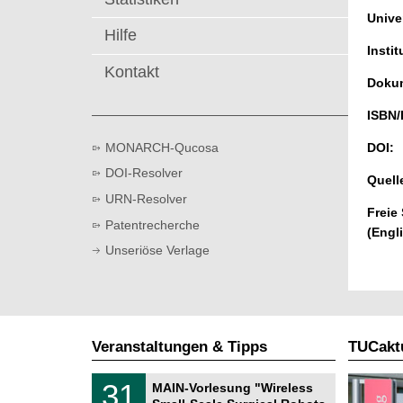
t
Univer
Hilfe
Instit
Kontakt
Dokum
ISBN/
MONARCH-Qucosa
DOI:
DOI-Resolver
Quell
URN-Resolver
Freie
Patentrecherche
(Engl
Unseriöse Verlage
Veranstaltungen & Tipps
TUCaktu
T
3
31
MAIN-Vorlesung "Wireless
U
1