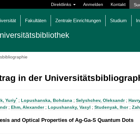
Direktlinks
Anmelden
Kontakt
iversität
Fakultäten
Zentrale Einrichtungen
Studium
In
niversitätsbibliothek
tsbibliographie
trag in der Universitätsbibliogra
*
k, Yuriy
;
Lopushanska, Bohdana
;
Selyshchev, Oleksandr
;
Havry
ndr
;
Ehm, Alexander
;
Lopushansky, Vasyl
;
Studenyak, Ihor
;
Zahn
esis and Optical Properties of Ag-Ga-S Quantum Dots