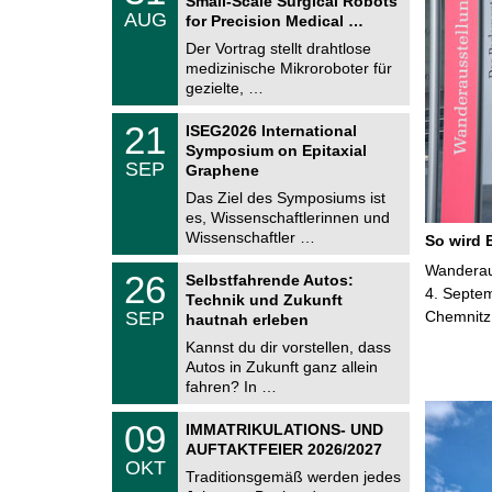
Small-Scale Surgical Robots
C
.
AUG
h
for Precision Medical …
0
e
8
Der Vortrag stellt drahtlose
m
.
medizinische Mikroroboter für
n
2
i
gezielte, …
0
t
2
z
T
6
2
21
ISEG2026 International
U
1
Symposium on Epitaxial
C
.
SEP
h
Graphene
0
e
9
Das Ziel des Symposiums ist
m
.
es, Wissenschaftlerinnen und
n
2
i
Wissenschaftler …
So wird 
0
t
2
z
T
Wanderaus
6
2
26
Selbstfahrende Autos:
U
6
4. Septem
Technik und Zukunft
C
.
SEP
Chemnitz
h
hautnah erleben
0
e
9
Kannst du dir vorstellen, dass
m
.
Autos in Zukunft ganz allein
n
2
i
fahren? In …
0
t
2
z
T
6
0
09
IMMATRIKULATIONS- UND
U
9
AUFTAKTFEIER 2026/2027
C
.
OKT
h
1
Traditionsgemäß werden jedes
e
0