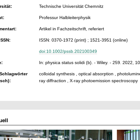
sität:
Technische Universität Chemnitz
ut:
Professur Halbleiterphysik
entart:
Artikel in Fachzeitschrift, referiert
ISSN:
ISSN: 0370-1972 (print) ; 1521-3951 (online)
doi:10.1002/pssb.202100349
e:
In: physica status solidi (b). - Wiley. - 259. 2022, 
 Schlagwörter
colloidal synthesis , optical absorption , photolu
isch):
ray diffraction , X-ray photoemission spectroscopy
ell