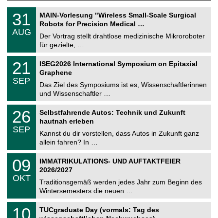
T
3
31
MAIN-Vorlesung "Wireless Small-Scale Surgical
U
1
Robots for Precision Medical …
C
.
AUG
h
0
Der Vortrag stellt drahtlose medizinische Mikroroboter
e
8
für gezielte, …
m
.
n
2
T
i
2
21
ISEG2026 International Symposium on Epitaxial
0
U
t
1
2
Graphene
C
z
.
6
SEP
h
0
Das Ziel des Symposiums ist es, Wissenschaftlerinnen
e
9
und Wissenschaftler …
m
.
n
2
T
i
2
26
Selbstfahrende Autos: Technik und Zukunft
0
U
t
6
2
hautnah erleben
C
z
.
6
SEP
h
0
Kannst du dir vorstellen, dass Autos in Zukunft ganz
e
9
allein fahren? In …
m
.
n
2
T
i
0
09
IMMATRIKULATIONS- UND AUFTAKTFEIER
0
U
t
9
2
2026/2027
C
z
.
6
OKT
h
1
Traditionsgemäß werden jedes Jahr zum Beginn des
e
0
Wintersemesters die neuen …
m
.
n
2
Z
i
1
10
TUCgraduate Day (vormals: Tag des
0
e
t
0
2