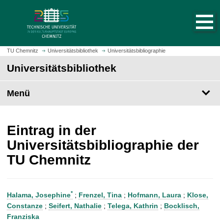
S
S
t
p
a
r
r
i
t
n
TU Chemnitz
Universitätsbibliothek
Universitätsbibliographie
s
g
Universitätsbibliothek
e
e
i
z
t
Menü
u
e
m
a
H
u
a
Eintrag in der
f
u
Universitätsbibliographie der
r
p
TU Chemnitz
u
t
f
i
e
n
n
h
*
Halama, Josephine
;
Frenzel, Tina
;
Hofmann, Laura
;
Klose,
a
Constanze
;
Seifert, Nathalie
;
Telega, Kathrin
;
Bocklisch,
l
Franziska