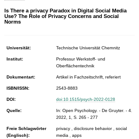
t
Is There a privacy Paradox in Digital Social Media
Use? The Role of Privacy Concerns and Social
Norms
Universität:
Technische Universität Chemnitz
Institut:
Professur Werkstoff- und
Oberflächentechnik
Dokumentart:
Artikel in Fachzeitschrift, referiert
ISBN/ISSN:
2543-8883
DOI:
doi:10.1515/psych-2022-0128
Quelle:
In: Open Psychology. - De Gruyter. - 4.
2022, 1, S. 265 - 277
Freie Schlagwörter
privacy , disclosure behavior , social
(Englisch):
media , apps