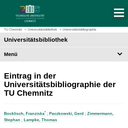
S
S
t
p
a
r
r
i
t
n
TU Chemnitz
Universitätsbibliothek
Universitätsbibliographie
s
g
Universitätsbibliothek
e
e
i
z
t
Menü
u
e
m
a
H
u
a
Eintrag in der
f
u
Universitätsbibliographie der
r
p
TU Chemnitz
u
t
f
i
e
n
n
h
*
Bocklisch, Franziska
;
Paczkowski, Gerd
;
Zimmermann,
a
Stephan
;
Lampke, Thomas
l