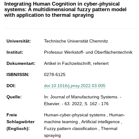
t
Integrating Human Cognition in cyber-physical
systems: A multidimensional fuzzy pattern model
with application to thermal spraying
Universität:
Technische Universität Chemnitz
Institut:
Professur Werkstoff- und Oberflächentechnik
Dokumentart:
Artikel in Fachzeitschrift, referiert
ISBN/ISSN:
0278-6125
DOI:
doi:10.1016/j.jmsy.2022.03.005
Quelle:
In: Journal of Manufacturing Systems. -
Elsevier. - 63. 2022, S. 162 - 176
Freie
Human-cyber-physical systems , Human-
Schlagwörter
machine teaming , Artificial intelligence ,
(Englisch):
Fuzzy pattern classification , Thermal
spraying