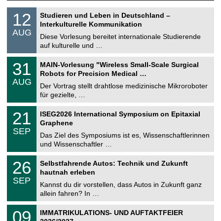
S
1
12
Studieren und Leben in Deutschland –
o
2
Interkulturelle Kommunikation
n
.
AUG
s
0
Diese Vorlesung bereitet internationale Studierende
t
8
auf kulturelle und …
i
.
g
2
T
e
3
31
MAIN-Vorlesung "Wireless Small-Scale Surgical
0
U
1
2
Robots for Precision Medical …
C
.
6
AUG
h
0
Der Vortrag stellt drahtlose medizinische Mikroroboter
e
8
für gezielte, …
m
.
n
2
T
i
2
21
ISEG2026 International Symposium on Epitaxial
0
U
t
1
2
Graphene
C
z
.
6
SEP
h
0
Das Ziel des Symposiums ist es, Wissenschaftlerinnen
e
9
und Wissenschaftler …
m
.
n
2
T
i
2
26
Selbstfahrende Autos: Technik und Zukunft
0
U
t
6
2
hautnah erleben
C
z
.
6
SEP
h
0
Kannst du dir vorstellen, dass Autos in Zukunft ganz
e
9
allein fahren? In …
m
.
n
2
T
i
0
09
IMMATRIKULATIONS- UND AUFTAKTFEIER
0
U
t
9
2