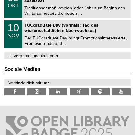
2026/2027
C
z
.
6
OKT
h
1
Traditionsgemäß werden jedes Jahr zum Beginn des
e
0
Wintersemesters die neuen …
m
.
n
2
Z
i
1
10
TUCgraduate Day (vormals: Tag des
0
e
t
0
2
wissenschaftlichen Nachwuchses)
n
z
.
6
NOV
t
1
Der TUCgraduate Day bringt Promotionsinteressierte,
r
1
Promovierende und …
u
.
m
2
f
0
Veranstaltungskalender
ü
2
r
6
d
Soziale Medien
e
n
w
Verbinde dich mit uns:
i
s
s
e
n
s
c
h
a
f
t
l