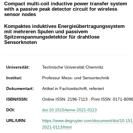
t
Compact multi-coil inductive power transfer system
with a passive peak detector circuit for wireless
sensor nodes
Kompaktes induktives Energieübertragungssystem
mit mehreren Spulen und passivem
Spitzenspannungsdetektor für drahtlose
Sensorknoten
Universität:
Technische Universität Chemnitz
Institut:
Professur Mess- und Sensortechnik
Dokumentart:
Artikel in Fachzeitschrift, referiert
ISBN/ISSN:
Online ISSN: 2196-7113 ; Print ISSN: 0171-809
DOI:
doi:10.1515/teme-2021-0113
URL/URN:
https://www.degruyter.com/document/doi/10.15
2021-0113/html