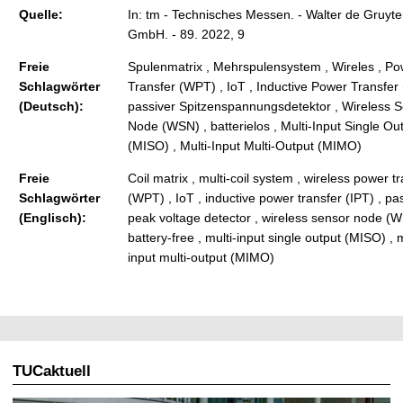
Quelle:
In: tm - Technisches Messen. - Walter de Gruyte
GmbH. - 89. 2022, 9
Freie
Spulenmatrix , Mehrspulensystem , Wireles , P
Schlagwörter
Transfer (WPT) , IoT , Inductive Power Transfer 
(Deutsch):
passiver Spitzenspannungsdetektor , Wireless 
Node (WSN) , batterielos , Multi-Input Single Ou
(MISO) , Multi-Input Multi-Output (MIMO)
Freie
Coil matrix , multi-coil system , wireless power t
Schlagwörter
(WPT) , IoT , inductive power transfer (IPT) , pa
(Englisch):
peak voltage detector , wireless sensor node (W
battery-free , multi-input single output (MISO) , m
input multi-output (MIMO)
TUCaktuell