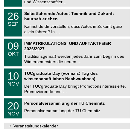
9
und Wissenschaftler …
m
.
n
2
T
i
2
26
Selbstfahrende Autos: Technik und Zukunft
0
U
t
6
2
hautnah erleben
C
z
.
6
SEP
h
0
Kannst du dir vorstellen, dass Autos in Zukunft ganz
e
9
allein fahren? In …
m
.
n
2
T
i
0
09
IMMATRIKULATIONS- UND AUFTAKTFEIER
0
U
t
9
2
2026/2027
C
z
.
6
OKT
h
1
Traditionsgemäß werden jedes Jahr zum Beginn des
e
0
Wintersemesters die neuen …
m
.
n
2
Z
i
1
10
TUCgraduate Day (vormals: Tag des
0
e
t
0
2
wissenschaftlichen Nachwuchses)
n
z
.
6
NOV
t
1
Der TUCgraduate Day bringt Promotionsinteressierte,
r
1
Promovierende und …
u
.
m
2
T
f
2
20
Personalversammlung der TU Chemnitz
0
U
ü
0
2
C
r
Personalversammlung der TU Chemnitz
.
6
NOV
h
d
1
e
e
1
m
n
.
Veranstaltungskalender
n
w
2
i
i
0