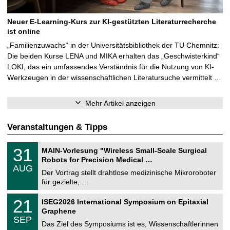
Neuer E-Learning-Kurs zur KI-gestützten Literaturrecherche
ist online
„Familienzuwachs“ in der Universitätsbibliothek der TU Chemnitz:
Die beiden Kurse LENA und MIKA erhalten das „Geschwisterkind“
LOKI, das ein umfassendes Verständnis für die Nutzung von KI-
Werkzeugen in der wissenschaftlichen Literatursuche vermittelt …
Mehr Artikel anzeigen
Veranstaltungen & Tipps
T
3
31
MAIN-Vorlesung "Wireless Small-Scale Surgical
U
1
Robots for Precision Medical …
C
.
AUG
h
0
Der Vortrag stellt drahtlose medizinische Mikroroboter
e
8
für gezielte, …
m
.
n
2
T
i
2
21
ISEG2026 International Symposium on Epitaxial
0
U
t
1
2
Graphene
C
z
.
6
SEP
h
0
Das Ziel des Symposiums ist es, Wissenschaftlerinnen
e