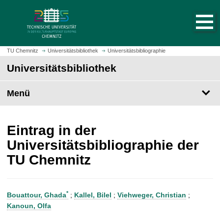
S
S
t
p
a
r
r
i
t
n
TU Chemnitz
Universitätsbibliothek
Universitätsbibliographie
s
g
Universitätsbibliothek
e
e
i
z
t
Menü
u
e
m
a
H
u
a
Eintrag in der
f
u
Universitätsbibliographie der
r
p
TU Chemnitz
u
t
f
i
e
n
n
h
*
Bouattour, Ghada
;
Kallel, Bilel
;
Viehweger, Christian
;
a
Kanoun, Olfa
l