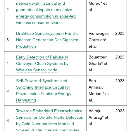
t
network with historical and
Murad* et
2
geometrical inputs to minimize
al.
energy consumption in solar-fed
wireless sensor networks
Drahtlose Sensorsysteme Für Die
Viehweger,
2023
3
Nächste Generation Der Digitalen
Christian*
Produktion
et al.
Early Detection of Faillure in
Bouattour,
2023
4
Conveyor Chain Systems by
Ghada* et
Wireless Sensor Node
al.
Self-Powered Synchronized
Ben
2023
Switching Interface Circuit for
Ammar,
5
Piezoelectric Footstep Energy
Meriam* et
Harvesting
al.
Towards Embedded Electrochemical
Adiraju,
2023
Sensors for On-Site Nitrite Detection
Anurag* et
6
by Gold Nanoparticles Modified
al.
Screen Printed Carbon Electrodes