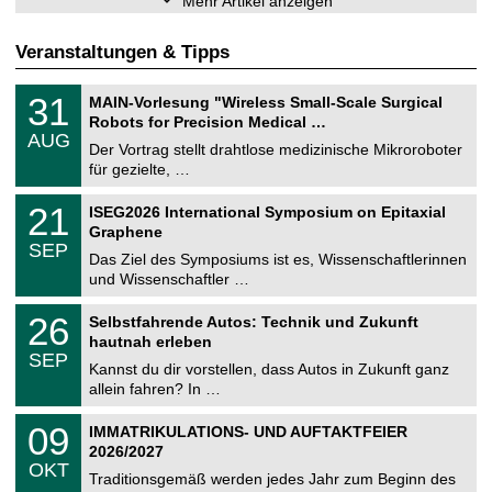
Mehr Artikel anzeigen
Veranstaltungen & Tipps
T
3
31
MAIN-Vorlesung "Wireless Small-Scale Surgical
U
1
Robots for Precision Medical …
C
.
AUG
h
0
Der Vortrag stellt drahtlose medizinische Mikroroboter
e
8
für gezielte, …
m
.
n
2
T
i
2
21
ISEG2026 International Symposium on Epitaxial
0
U
t
1
2
Graphene
C
z
.
6
SEP
h
0
Das Ziel des Symposiums ist es, Wissenschaftlerinnen
e
9
und Wissenschaftler …
m
.
n
2
T
i
2
26
Selbstfahrende Autos: Technik und Zukunft
0
U
t
6
2
hautnah erleben
C
z
.
6
SEP
h
0
Kannst du dir vorstellen, dass Autos in Zukunft ganz
e
9
allein fahren? In …
m
.
n
2
T
i
0
09
IMMATRIKULATIONS- UND AUFTAKTFEIER
0
U
t
9
2
2026/2027
C
z
.
6
OKT
h
1
Traditionsgemäß werden jedes Jahr zum Beginn des
e