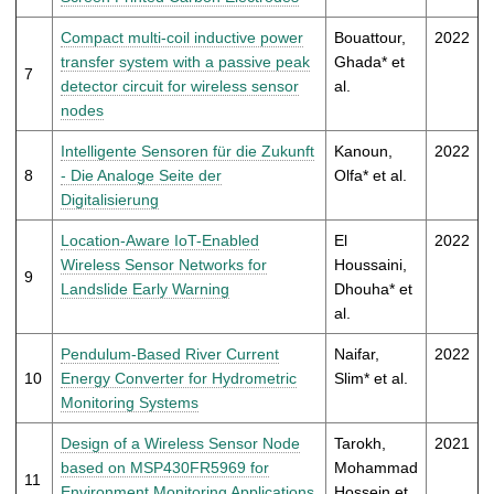
Compact multi-coil inductive power
Bouattour,
2022
transfer system with a passive peak
Ghada* et
7
detector circuit for wireless sensor
al.
nodes
Intelligente Sensoren für die Zukunft
Kanoun,
2022
8
- Die Analoge Seite der
Olfa* et al.
Digitalisierung
Location-Aware IoT-Enabled
El
2022
Wireless Sensor Networks for
Houssaini,
9
Landslide Early Warning
Dhouha* et
al.
Pendulum-Based River Current
Naifar,
2022
10
Energy Converter for Hydrometric
Slim* et al.
Monitoring Systems
Design of a Wireless Sensor Node
Tarokh,
2021
based on MSP430FR5969 for
Mohammad
11
Environment Monitoring Applications
Hossein et