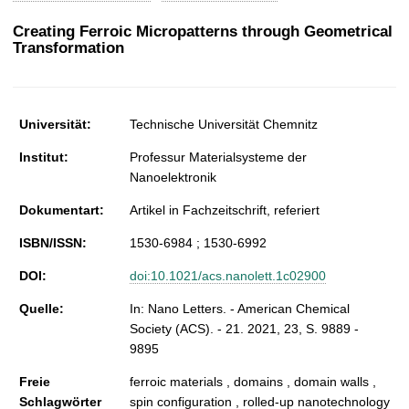
t
Creating Ferroic Micropatterns through Geometrical
Transformation
Universität:
Technische Universität Chemnitz
Institut:
Professur Materialsysteme der
Nanoelektronik
Dokumentart:
Artikel in Fachzeitschrift, referiert
ISBN/ISSN:
1530-6984 ; 1530-6992
DOI:
doi:10.1021/acs.nanolett.1c02900
Quelle:
In: Nano Letters. - American Chemical
Society (ACS). - 21. 2021, 23, S. 9889 -
9895
Freie
ferroic materials , domains , domain walls ,
Schlagwörter
spin configuration , rolled-up nanotechnology