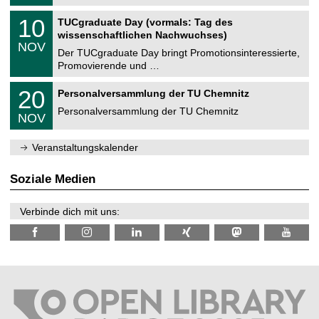
.
n
2
Z
i
1
10
TUCgraduate Day (vormals: Tag des
0
e
t
0
2
wissenschaftlichen Nachwuchses)
n
z
.
6
NOV
t
1
Der TUCgraduate Day bringt Promotionsinteressierte,
r
1
Promovierende und …
u
.
m
2
T
f
2
20
Personalversammlung der TU Chemnitz
0
U
ü
0
2
C
r
Personalversammlung der TU Chemnitz
.
6
NOV
h
d
1
e
e
1
m
n
.
Veranstaltungskalender
n
w
2
i
i
0
t
s
2
Soziale Medien
z
s
6
e
n
Verbinde dich mit uns:
s
c
h
a
f
t
l
i
c
h