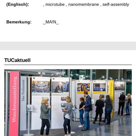
(Englisch):
, microtube , nanomembrane , self-assembly
Bemerkung:
_MA!N_
TUCaktuell