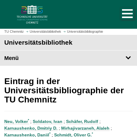
S
S
t
p
a
r
r
i
t
n
TU Chemnitz
Universitätsbibliothek
Universitätsbibliographie
s
g
Universitätsbibliothek
e
e
i
z
t
Menü
u
e
m
a
H
u
a
Eintrag in der
f
u
Universitätsbibliographie der
r
p
TU Chemnitz
u
t
f
i
e
n
n
h
*
Neu, Volker
;
Soldatov, Ivan
;
Schäfer, Rudolf
;
a
Karnaushenko, Dmitriy D.
;
Mirhajivarzaneh, Alaleh
;
l
*
*
Karnaushenko, Daniil
;
Schmidt, Oliver G.