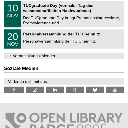
2
Z
i
1
10
TUCgraduate Day (vormals: Tag des
0
e
t
0
2
wissenschaftlichen Nachwuchses)
n
z
.
6
NOV
t
1
Der TUCgraduate Day bringt Promotionsinteressierte,
r
1
Promovierende und …
u
.
m
2
T
f
2
20
Personalversammlung der TU Chemnitz
0
U
ü
0
2
C
r
Personalversammlung der TU Chemnitz
.
6
NOV
h
d
1
e
e
1
m
n
.
Veranstaltungskalender
n
w
2
i
i
0
t
s
2
Soziale Medien
z
s
6
e
n
Verbinde dich mit uns:
s
c
h
a
f
t
l
i
c
h
e