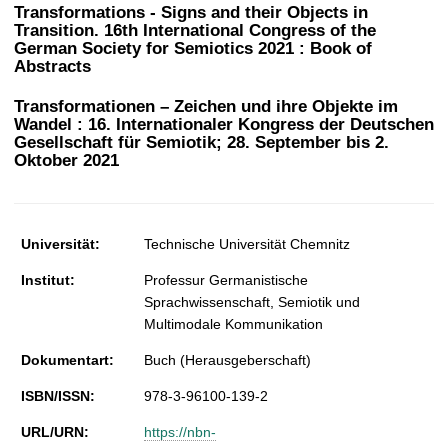
t
Transformations - Signs and their Objects in
Transition. 16th International Congress of the
German Society for Semiotics 2021 : Book of
Abstracts
Transformationen – Zeichen und ihre Objekte im
Wandel : 16. Internationaler Kongress der Deutschen
Gesellschaft für Semiotik; 28. September bis 2.
Oktober 2021
Universität:
Technische Universität Chemnitz
Institut:
Professur Germanistische
Sprachwissenschaft, Semiotik und
Multimodale Kommunikation
Dokumentart:
Buch (Herausgeberschaft)
ISBN/ISSN:
978-3-96100-139-2
URL/URN:
https://nbn-