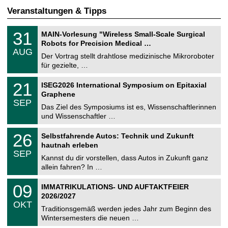
Veranstaltungen & Tipps
T
3
31
MAIN-Vorlesung "Wireless Small-Scale Surgical
U
1
Robots for Precision Medical …
C
.
AUG
h
0
Der Vortrag stellt drahtlose medizinische Mikroroboter
e
8
für gezielte, …
m
.
n
2
T
i
2
21
ISEG2026 International Symposium on Epitaxial
0
U
t
1
2
Graphene
C
z
.
6
SEP
h
0
Das Ziel des Symposiums ist es, Wissenschaftlerinnen
e
9
und Wissenschaftler …
m
.
n
2
T
i
2
26
Selbstfahrende Autos: Technik und Zukunft
0
U
t
6
2
hautnah erleben
C
z
.
6
SEP
h
0
Kannst du dir vorstellen, dass Autos in Zukunft ganz
e
9
allein fahren? In …
m
.
n
2
T
i
0
09
IMMATRIKULATIONS- UND AUFTAKTFEIER
0
U
t
9
2
2026/2027
C
z
.
6
OKT
h
1
Traditionsgemäß werden jedes Jahr zum Beginn des
e
0
Wintersemesters die neuen …
m
.
n