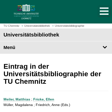
S
S
t
p
a
r
r
i
t
n
TU Chemnitz
Universitätsbibliothek
Universitätsbibliographie
s
g
Universitätsbibliothek
e
e
i
z
t
Menü
u
e
m
a
H
u
a
Eintrag in der
f
u
Universitätsbibliographie der
r
p
TU Chemnitz
u
t
f
i
e
n
n
h
Meiler, Matthias
;
Fricke, Ellen
a
Müller, Magdalena ; Friedrich, Anne (Eds.)
l