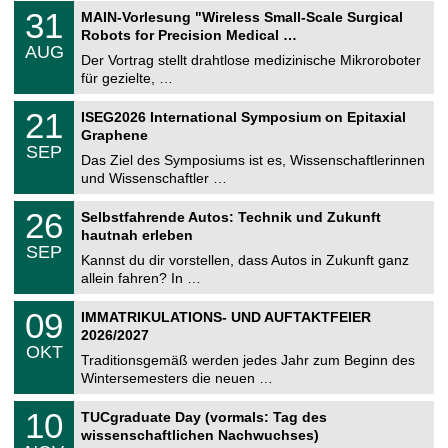
2
T
e
3
31
MAIN-Vorlesung "Wireless Small-Scale Surgical
0
U
1
2
Robots for Precision Medical …
C
.
6
AUG
h
0
Der Vortrag stellt drahtlose medizinische Mikroroboter
e
8
für gezielte, …
m
.
n
2
T
i
2
21
ISEG2026 International Symposium on Epitaxial
0
U
t
1
2
Graphene
C
z
.
6
SEP
h
0
Das Ziel des Symposiums ist es, Wissenschaftlerinnen
e
9
und Wissenschaftler …
m
.
n
2
T
i
2
26
Selbstfahrende Autos: Technik und Zukunft
0
U
t
6
2
hautnah erleben
C
z
.
6
SEP
h
0
Kannst du dir vorstellen, dass Autos in Zukunft ganz
e
9
allein fahren? In …
m
.
n
2
T
i
0
09
IMMATRIKULATIONS- UND AUFTAKTFEIER
0
U
t
9
2
2026/2027
C
z
.
6
OKT
h
1
Traditionsgemäß werden jedes Jahr zum Beginn des
e
0
Wintersemesters die neuen …
m
.
n
2
Z
i
1
10
TUCgraduate Day (vormals: Tag des
0
e
t
0
2
wissenschaftlichen Nachwuchses)
n
z
.