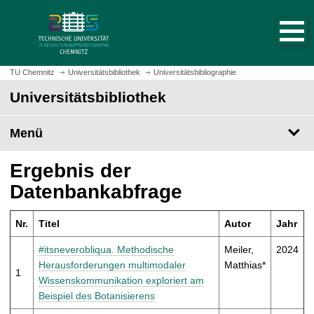
S
S
t
p
a
r
r
i
t
n
TU Chemnitz
Universitätsbibliothek
Universitätsbibliographie
s
g
Universitätsbibliothek
e
e
i
z
t
Menü
u
e
m
a
H
Ergebnis der
u
a
Datenbankabfrage
f
u
r
p
u
Nr.
Titel
Autor
Jahr
t
f
i
#itsneverobliqua. Methodische
Meiler,
2024
e
n
Herausforderungen multimodaler
Matthias*
n
1
h
Wissenskommunikation exploriert am
a
Beispiel des Botanisierens
l