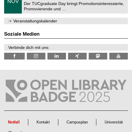
6
NOV
t
1
Der TUCgraduate Day bringt Promotionsinteressierte,
r
1
Promovierende und …
u
.
m
2
f
0
Veranstaltungskalender
ü
2
r
6
d
Soziale Medien
e
n
w
Verbinde dich mit uns:
i
s
s
e
n
s
c
h
a
f
t
l
i
c
h
e
n
Notfall
Kontakt
Campusplan
Universität
N
a