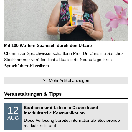
Mit 100 Wörtern Spanisch durch den Urlaub
Chemnitzer Sprachwissenschaftlerin Prof. Dr. Christina Sanchez-
Stockhammer veröffentlicht aktualisierte Neuauflage ihres
Sprachführer-Klassikers …
Mehr Artikel anzeigen
Veranstaltungen & Tipps
S
1
12
Studieren und Leben in Deutschland –
o
2
Interkulturelle Kommunikation
n
.
AUG
s
0
Diese Vorlesung bereitet internationale Studierende
t
8
auf kulturelle und …
i
.
g