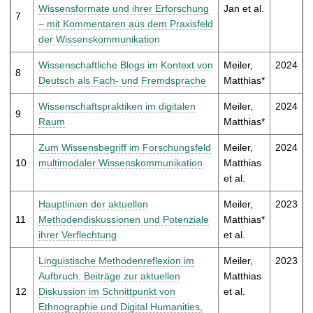
Wissensformate und ihrer Erforschung
Jan et al.
7
– mit Kommentaren aus dem Praxisfeld
der Wissenskommunikation
Wissenschaftliche Blogs im Kontext von
Meiler,
2024
8
Deutsch als Fach- und Fremdsprache
Matthias*
Wissenschaftspraktiken im digitalen
Meiler,
2024
9
Raum
Matthias*
Zum Wissensbegriff im Forschungsfeld
Meiler,
2024
10
multimodaler Wissenskommunikation
Matthias
et al.
Hauptlinien der aktuellen
Meiler,
2023
11
Methodendiskussionen und Potenziale
Matthias*
ihrer Verflechtung
et al.
Linguistische Methodenreflexion im
Meiler,
2023
Aufbruch. Beiträge zur aktuellen
Matthias
12
Diskussion im Schnittpunkt von
et al.
Ethnographie und Digital Humanities,