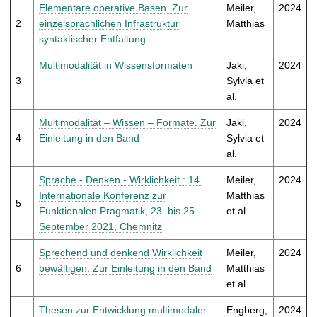
t
Elementare operative Basen. Zur
Meiler,
2024
2
einzelsprachlichen Infrastruktur
Matthias
syntaktischer Entfaltung
Multimodalität in Wissensformaten
Jaki,
2024
3
Sylvia et
al.
Multimodalität – Wissen – Formate. Zur
Jaki,
2024
4
Einleitung in den Band
Sylvia et
al.
Sprache - Denken - Wirklichkeit : 14.
Meiler,
2024
Internationale Konferenz zur
Matthias
5
Funktionalen Pragmatik, 23. bis 25.
et al.
September 2021, Chemnitz
Sprechend und denkend Wirklichkeit
Meiler,
2024
6
bewältigen. Zur Einleitung in den Band
Matthias
et al.
Thesen zur Entwicklung multimodaler
Engberg,
2024