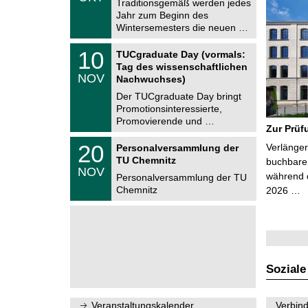
1
Traditionsgemäß werden jedes
e
0
Jahr zum Beginn des
m
.
Wintersemesters die neuen …
n
2
i
0
Z
t
1
10
2
TUCgraduate Day (vormals:
e
z
0
6
Tag des wissenschaftlichen
n
.
NOV
t
Nachwuchses)
1
r
1
Der TUCgraduate Day bringt
u
.
Promotionsinteressierte,
m
2
f
Promovierende und …
0
Zur Prüf
ü
2
r
T
6
2
20
Verlänger
Personalversammlung der
d
U
0
TU Chemnitz
e
C
buchbare 
.
NOV
n
h
während d
1
Personalversammlung der TU
w
e
1
Chemnitz
2026 …
i
m
.
s
n
2
s
i
0
e
t
2
n
z
6
s
c
h
Soziale
a
f
t
l
Veranstaltungskalender
Verbind