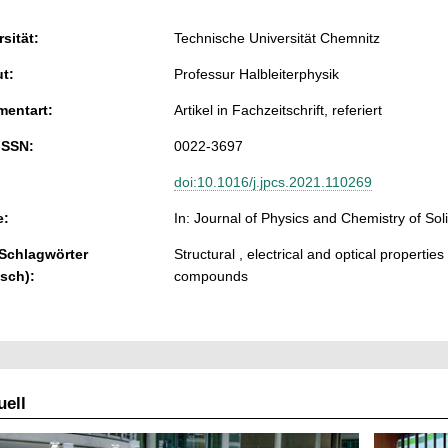
sität:
Technische Universität Chemnitz
ut:
Professur Halbleiterphysik
entart:
Artikel in Fachzeitschrift, referiert
ISSN:
0022-3697
doi:10.1016/j.jpcs.2021.110269
e:
In: Journal of Physics and Chemistry of Sol
 Schlagwörter
Structural , electrical and optical propert
isch):
compounds
ell