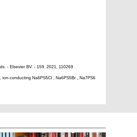
ids. - Elsevier BV. - 159. 2021, 110269
ies , ion-conducting Na6PS5Cl , Na6PS5Br , Na7PS6