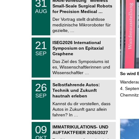
31
MAIN-Vorlesung "Wireless
U
1
Small-Scale Surgical Robots
C
.
AUG
h
for Precision Medical …
0
e
8
Der Vortrag stellt drahtlose
m
.
medizinische Mikroroboter für
n
2
i
gezielte, …
0
t
2
z
T
6
2
21
ISEG2026 International
U
1
Symposium on Epitaxial
C
.
SEP
h
Graphene
0
e
9
Das Ziel des Symposiums ist
m
.
es, Wissenschaftlerinnen und
n
2
i
Wissenschaftler …
So wird 
0
t
2
z
T
Wanderaus
6
2
26
Selbstfahrende Autos:
U
6
4. Septem
Technik und Zukunft
C
.
SEP
Chemnitz
h
hautnah erleben
0
e
9
Kannst du dir vorstellen, dass
m
.
Autos in Zukunft ganz allein
n
2
i
fahren? In …
0
t
2
z
T
6
0
09
IMMATRIKULATIONS- UND
U
9
AUFTAKTFEIER 2026/2027
C
.
OKT
h