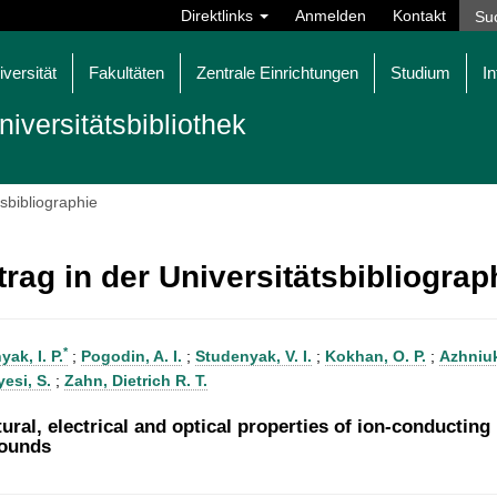
Direktlinks
Anmelden
Kontakt
iversität
Fakultäten
Zentrale Einrichtungen
Studium
In
niversitätsbibliothek
tsbibliographie
trag in der Universitätsbibliogra
*
ak, I. P.
;
Pogodin, A. I.
;
Studenyak, V. I.
;
Kokhan, O. P.
;
Azhniuk
esi, S.
;
Zahn, Dietrich R. T.
tural, electrical and optical properties of ion-conduct
ounds