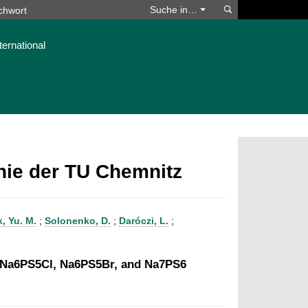
Suchen
Suche in…
ternational
phie der TU Chemnitz
, Yu. M.
;
Solonenko, D.
;
Daróczi, L.
;
ing Na6PS5Cl, Na6PS5Br, and Na7PS6