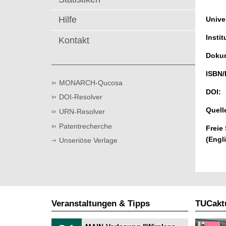
t
Hilfe
Univer
Instit
Kontakt
Dokum
ISBN/
MONARCH-Qucosa
DOI:
DOI-Resolver
Quell
URN-Resolver
Patentrecherche
Freie
(Engl
Unseriöse Verlage
Veranstaltungen & Tipps
TUCaktu
T
3