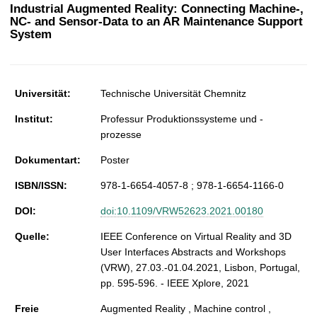
t
Industrial Augmented Reality: Connecting Machine-,
NC- and Sensor-Data to an AR Maintenance Support
System
Universität:
Technische Universität Chemnitz
Institut:
Professur Produktionssysteme und -
prozesse
Dokumentart:
Poster
ISBN/ISSN:
978-1-6654-4057-8 ; 978-1-6654-1166-0
DOI:
doi:10.1109/VRW52623.2021.00180
Quelle:
IEEE Conference on Virtual Reality and 3D
User Interfaces Abstracts and Workshops
(VRW), 27.03.-01.04.2021, Lisbon, Portugal,
pp. 595-596. - IEEE Xplore, 2021
Freie
Augmented Reality , Machine control ,