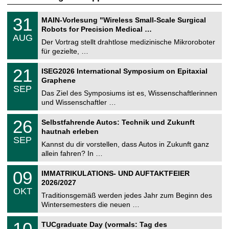
T
3
31
MAIN-Vorlesung "Wireless Small-Scale Surgical
U
1
Robots for Precision Medical …
C
.
AUG
h
0
Der Vortrag stellt drahtlose medizinische Mikroroboter
e
8
für gezielte, …
m
.
n
2
T
i
2
21
ISEG2026 International Symposium on Epitaxial
0
U
t
1
2
Graphene
C
z
.
6
SEP
h
0
Das Ziel des Symposiums ist es, Wissenschaftlerinnen
e
9
und Wissenschaftler …
m
.
n
2
T
i
2
26
Selbstfahrende Autos: Technik und Zukunft
0
U
t
6
2
hautnah erleben
C
z
.
6
SEP
h
0
Kannst du dir vorstellen, dass Autos in Zukunft ganz
e
9
allein fahren? In …
m
.
n
2
T
i
0
09
IMMATRIKULATIONS- UND AUFTAKTFEIER
0
U
t
9
2
2026/2027
C
z
.
6
OKT
h
1
Traditionsgemäß werden jedes Jahr zum Beginn des
e
0
Wintersemesters die neuen …
m
.
n
2
Z
i
1
10
TUCgraduate Day (vormals: Tag des
0
e