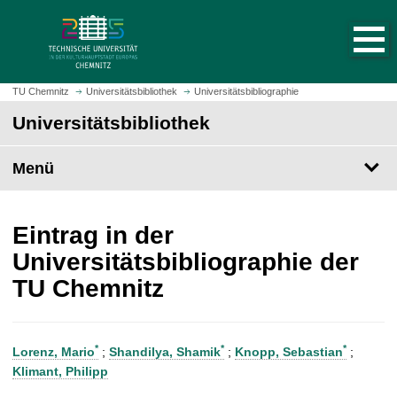
S
S
t
p
a
r
r
i
t
n
TU Chemnitz
Universitätsbibliothek
Universitätsbibliographie
s
g
Universitätsbibliothek
e
e
i
z
t
Menü
u
e
m
a
H
u
a
Eintrag in der
f
u
Universitätsbibliographie der
r
p
TU Chemnitz
u
t
f
i
e
n
n
h
*
*
*
Lorenz, Mario
;
Shandilya, Shamik
;
Knopp, Sebastian
;
a
Klimant, Philipp
l