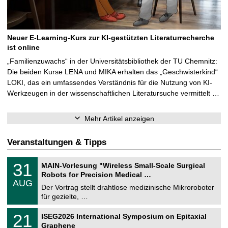
Neuer E-Learning-Kurs zur KI-gestützten Literaturrecherche
ist online
„Familienzuwachs“ in der Universitätsbibliothek der TU Chemnitz:
Die beiden Kurse LENA und MIKA erhalten das „Geschwisterkind“
LOKI, das ein umfassendes Verständnis für die Nutzung von KI-
Werkzeugen in der wissenschaftlichen Literatursuche vermittelt …
Mehr Artikel anzeigen
Veranstaltungen & Tipps
T
3
31
MAIN-Vorlesung "Wireless Small-Scale Surgical
U
1
Robots for Precision Medical …
C
.
AUG
h
0
Der Vortrag stellt drahtlose medizinische Mikroroboter
e
8
für gezielte, …
m
.
n
2
T
i
2
21
ISEG2026 International Symposium on Epitaxial
0
U
t
1
2
Graphene
C