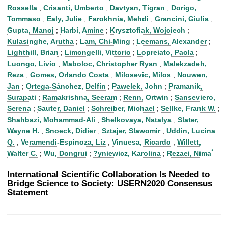
t
Rossella
;
Crisanti, Umberto
;
Davtyan, Tigran
;
Dorigo,
Tommaso
;
Ealy, Julie
;
Farokhnia, Mehdi
;
Grancini, Giulia
;
Gupta, Manoj
;
Harbi, Amine
;
Krysztofiak, Wojciech
;
Kulasinghe, Arutha
;
Lam, Chi-Ming
;
Leemans, Alexander
;
Lighthill, Brian
;
Limongelli, Vittorio
;
Lopreiato, Paola
;
Luongo, Livio
;
Maboloc, Christopher Ryan
;
Malekzadeh,
Reza
;
Gomes, Orlando Costa
;
Milosevic, Milos
;
Nouwen,
Jan
;
Ortega-Sánchez, Delfín
;
Pawelek, John
;
Pramanik,
Surapati
;
Ramakrishna, Seeram
;
Renn, Ortwin
;
Sanseviero,
Serena
;
Sauter, Daniel
;
Schreiber, Michael
;
Sellke, Frank W.
;
Shahbazi, Mohammad-Ali
;
Shelkovaya, Natalya
;
Slater,
Wayne H.
;
Snoeck, Didier
;
Sztajer, Slawomir
;
Uddin, Lucina
Q.
;
Veramendi-Espinoza, Liz
;
Vinuesa, Ricardo
;
Willett,
*
Walter C.
;
Wu, Dongrui
;
?yniewicz, Karolina
;
Rezaei, Nima
International Scientific Collaboration Is Needed to
Bridge Science to Society: USERN2020 Consensus
Statement