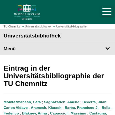
S
S
t
p
a
r
r
i
t
n
TU Chemnitz
Universitätsbibliothek
Universitätsbibliographie
s
g
Universitätsbibliothek
e
e
i
z
t
Menü
u
e
m
a
H
u
a
Eintrag in der
f
u
Universitätsbibliographie der
r
p
TU Chemnitz
u
t
f
i
e
n
n
h
Momtazmanesh, Sara
;
Saghazadeh, Amene
;
Becerra, Juan
a
Carlos Aldave
;
Aramesh, Kiarash
;
Barba, Francisco J.
;
Bella,
l
Federico
;
Blakney, Anna
;
Capaccioli, Massimo
;
Castagna,