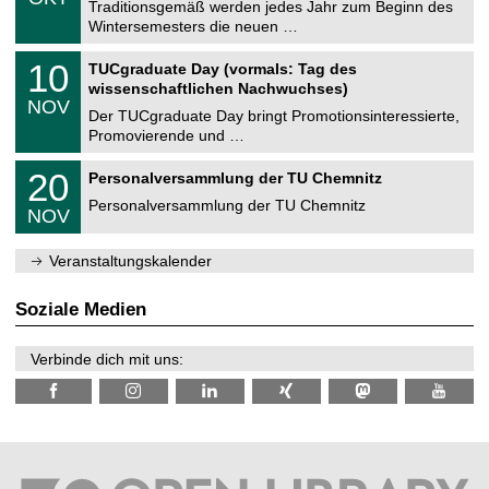
1
Traditionsgemäß werden jedes Jahr zum Beginn des
e
0
Wintersemesters die neuen …
m
.
n
2
Z
i
1
10
TUCgraduate Day (vormals: Tag des
0
e
t
0
2
wissenschaftlichen Nachwuchses)
n
z
.
6
NOV
t
1
Der TUCgraduate Day bringt Promotionsinteressierte,
r
1
Promovierende und …
u
.
m
2
T
f
2
20
Personalversammlung der TU Chemnitz
0
U
ü
0
2
C
r
Personalversammlung der TU Chemnitz
.
6
NOV
h
d
1
e
e
1
m
n
.
Veranstaltungskalender
n
w
2
i
i
0
t
s
2
Soziale Medien
z
s
6
e
n
Verbinde dich mit uns:
s
c
h
a
f
t
l
i