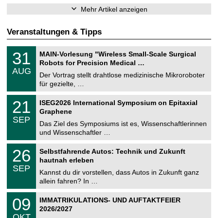
Mehr Artikel anzeigen
Veranstaltungen & Tipps
T
3
31
MAIN-Vorlesung "Wireless Small-Scale Surgical
U
1
Robots for Precision Medical …
C
.
AUG
h
0
Der Vortrag stellt drahtlose medizinische Mikroroboter
e
8
für gezielte, …
m
.
n
2
T
i
2
21
ISEG2026 International Symposium on Epitaxial
0
U
t
1
2
Graphene
C
z
.
6
SEP
h
0
Das Ziel des Symposiums ist es, Wissenschaftlerinnen
e
9
und Wissenschaftler …
m
.
n
2
T
i
2
26
Selbstfahrende Autos: Technik und Zukunft
0
U
t
6
2
hautnah erleben
C
z
.
6
SEP
h
0
Kannst du dir vorstellen, dass Autos in Zukunft ganz
e
9
allein fahren? In …
m
.
n
2
T
i
0
09
IMMATRIKULATIONS- UND AUFTAKTFEIER
0
U
t
9
2
2026/2027
C
z
.
6
OKT
h