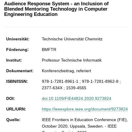
t
Audience Response System - an Inclusion of
Blended Mentoring Technology in Computer
Engineering Education
Universität:
Technische Universität Chemnitz
Förderung:
BMFTR
Institut:
Professur Technische Informatik
Dokumentart:
Konferenzbeitrag, referiert
ISBN/ISSN:
978-1-7281-8961-1 ; 978-1-7281-8962-8 ;
2377-634X ; 1539-4565
DOI:
doi:10.1109/FIE44824.2020.9273824
URL/URN:
https://ieeexplore.ieee.org/document/9273824
Quelle:
IEEE Frontiers in Education Conference (FIE),
October 2020, Uppsala, Sweden. - IEEE