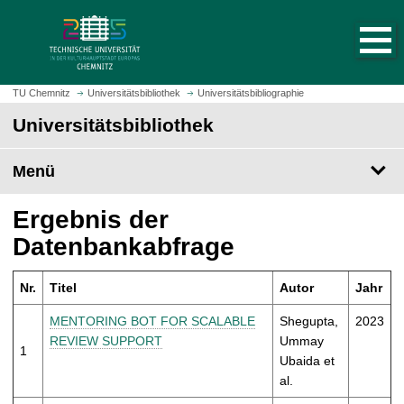
S
S
t
p
a
r
r
i
t
n
TU Chemnitz
Universitätsbibliothek
Universitätsbibliographie
s
g
Universitätsbibliothek
e
e
i
z
t
Menü
u
e
m
a
H
Ergebnis der
u
a
Datenbankabfrage
f
u
r
p
u
Nr.
Titel
Autor
Jahr
t
f
i
MENTORING BOT FOR SCALABLE
Shegupta,
2023
e
n
REVIEW SUPPORT
Ummay
n
1
h
Ubaida et
a
al.
l