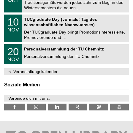
1
Traditionsgemäß werden jedes Jahr zum Beginn des
e
0
Wintersemesters die neuen …
m
.
n
2
Z
i
1
10
TUCgraduate Day (vormals: Tag des
0
e
t
0
2
wissenschaftlichen Nachwuchses)
n
z
.
6
NOV
t
1
Der TUCgraduate Day bringt Promotionsinteressierte,
r
1
Promovierende und …
u
.
m
2
T
f
2
20
Personalversammlung der TU Chemnitz
0
U
ü
0
2
C
r
Personalversammlung der TU Chemnitz
.
6
NOV
h
d
1
e
e
1
m
n
.
Veranstaltungskalender
n
w
2
i
i
0
t
s
2
Soziale Medien
z
s
6
e
n
Verbinde dich mit uns:
s
c
h
a
f
t
l
i