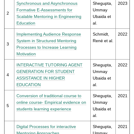
t
Synchronous and Asynchronous
Shegupta,
2023
Formative E-Assessments for
Ummay
2
Scalable Mentoring in Engineering
Ubaida et
Education
al.
Implementing Audience Response
Schmidt,
2022
System in Structured Mentoring
René et al.
3
Processes to Increase Learning
Motivation
INTERACTIVE TUTORING AGENT
Shegupta,
2022
GENERATION FOR STUDENT
Ummay
4
ASSISTANCE IN HIGHER
Ubaida et
EDUCATION
al.
Conversion of traditional course to
Shegupta,
2021
online course- Empirical evidence on
Ummay
5
students learning experience
Ubaida et
al.
Digital Processes for interactive
Shegupta,
2021
Mentoring Approaches
Ummay