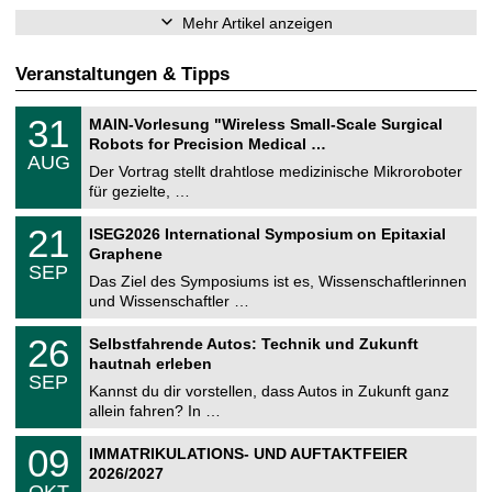
Mehr Artikel anzeigen
Veranstaltungen & Tipps
T
3
31
MAIN-Vorlesung "Wireless Small-Scale Surgical
U
1
Robots for Precision Medical …
C
.
AUG
h
0
Der Vortrag stellt drahtlose medizinische Mikroroboter
e
8
für gezielte, …
m
.
n
2
T
i
2
21
ISEG2026 International Symposium on Epitaxial
0
U
t
1
2
Graphene
C
z
.
6
SEP
h
0
Das Ziel des Symposiums ist es, Wissenschaftlerinnen
e
9
und Wissenschaftler …
m
.
n
2
T
i
2
26
Selbstfahrende Autos: Technik und Zukunft
0
U
t
6
2
hautnah erleben
C
z
.
6
SEP
h
0
Kannst du dir vorstellen, dass Autos in Zukunft ganz
e
9
allein fahren? In …
m
.
n
2
T
i
0
09
IMMATRIKULATIONS- UND AUFTAKTFEIER
0
U
t
9
2
2026/2027
C
z
.
6
OKT
h