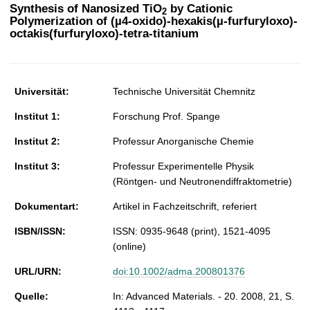
t
Synthesis of Nanosized TiO
by Cationic
2
Polymerization of (µ4-oxido)-hexakis(µ-furfuryloxo)-
octakis(furfuryloxo)-tetra-titanium
Universität:
Technische Universität Chemnitz
Institut 1:
Forschung Prof. Spange
Institut 2:
Professur Anorganische Chemie
Institut 3:
Professur Experimentelle Physik
(Röntgen- und Neutronendiffraktometrie)
Dokumentart:
Artikel in Fachzeitschrift, referiert
ISBN/ISSN:
ISSN: 0935-9648 (print), 1521-4095
(online)
URL/URN:
doi:10.1002/adma.200801376
Quelle:
In: Advanced Materials. - 20. 2008, 21, S.