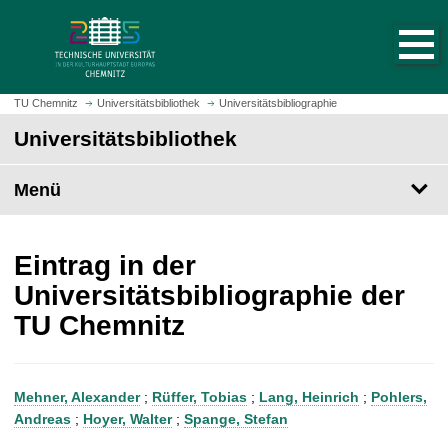
S
S
t
p
a
r
r
i
t
n
TU Chemnitz
Universitätsbibliothek
Universitätsbibliographie
s
g
Universitätsbibliothek
e
e
i
z
t
Menü
u
e
m
a
H
u
a
Eintrag in der
f
u
Universitätsbibliographie der
r
p
TU Chemnitz
u
t
f
i
e
n
n
h
Mehner, Alexander
;
Rüffer, Tobias
;
Lang, Heinrich
;
Pohlers,
a
Andreas
;
Hoyer, Walter
;
Spange, Stefan
l