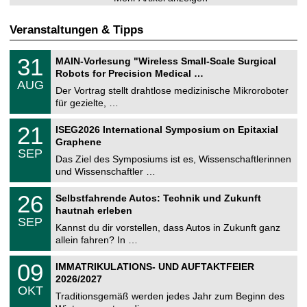
Veranstaltungen & Tipps
T
3
31
MAIN-Vorlesung "Wireless Small-Scale Surgical
U
1
Robots for Precision Medical …
C
.
AUG
h
0
Der Vortrag stellt drahtlose medizinische Mikroroboter
e
8
für gezielte, …
m
.
n
2
T
i
2
21
ISEG2026 International Symposium on Epitaxial
0
U
t
1
2
Graphene
C
z
.
6
SEP
h
0
Das Ziel des Symposiums ist es, Wissenschaftlerinnen
e
9
und Wissenschaftler …
m
.
n
2
T
i
2
26
Selbstfahrende Autos: Technik und Zukunft
0
U
t
6
2
hautnah erleben
C
z
.
6
SEP
h
0
Kannst du dir vorstellen, dass Autos in Zukunft ganz
e
9
allein fahren? In …
m
.
n
2
T
i
0
09
IMMATRIKULATIONS- UND AUFTAKTFEIER
0
U
t
9
2
2026/2027
C
z
.
6
OKT
h
1
Traditionsgemäß werden jedes Jahr zum Beginn des
e
0