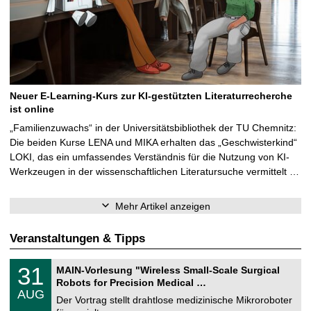
Neuer E-Learning-Kurs zur KI-gestützten Literaturrecherche
ist online
„Familienzuwachs“ in der Universitätsbibliothek der TU Chemnitz:
Die beiden Kurse LENA und MIKA erhalten das „Geschwisterkind“
LOKI, das ein umfassendes Verständnis für die Nutzung von KI-
Werkzeugen in der wissenschaftlichen Literatursuche vermittelt …
Mehr Artikel anzeigen
Veranstaltungen & Tipps
T
3
31
MAIN-Vorlesung "Wireless Small-Scale Surgical
U
1
Robots for Precision Medical …
C
.
AUG
h
0
Der Vortrag stellt drahtlose medizinische Mikroroboter
e
8