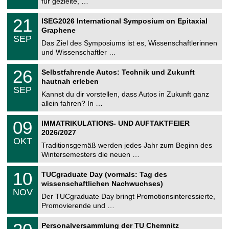
für gezielte, …
m
.
n
2
T
i
2
21
ISEG2026 International Symposium on Epitaxial
0
U
t
1
2
Graphene
C
z
.
6
SEP
h
0
Das Ziel des Symposiums ist es, Wissenschaftlerinnen
e
9
und Wissenschaftler …
m
.
n
2
T
i
2
26
Selbstfahrende Autos: Technik und Zukunft
0
U
t
6
2
hautnah erleben
C
z
.
6
SEP
h
0
Kannst du dir vorstellen, dass Autos in Zukunft ganz
e
9
allein fahren? In …
m
.
n
2
T
i
0
09
IMMATRIKULATIONS- UND AUFTAKTFEIER
0
U
t
9
2
2026/2027
C
z
.
6
OKT
h
1
Traditionsgemäß werden jedes Jahr zum Beginn des
e
0
Wintersemesters die neuen …
m
.
n
2
Z
i
1
10
TUCgraduate Day (vormals: Tag des
0
e
t
0
2
wissenschaftlichen Nachwuchses)
n
z
.
6
NOV
t
1
Der TUCgraduate Day bringt Promotionsinteressierte,
r
1
Promovierende und …
u
.
m
2
T
f
2
Personalversammlung der TU Chemnitz
0
U