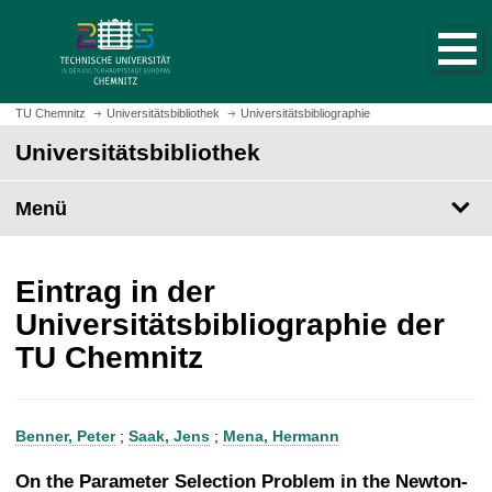
S
S
t
p
a
r
r
i
t
n
TU Chemnitz
Universitätsbibliothek
Universitätsbibliographie
s
g
Universitätsbibliothek
e
e
i
z
t
Menü
u
e
m
a
H
u
a
Eintrag in der
f
u
Universitätsbibliographie der
r
p
TU Chemnitz
u
t
f
i
e
n
n
h
Benner, Peter
;
Saak, Jens
;
Mena, Hermann
a
l
On the Parameter Selection Problem in the Newton-