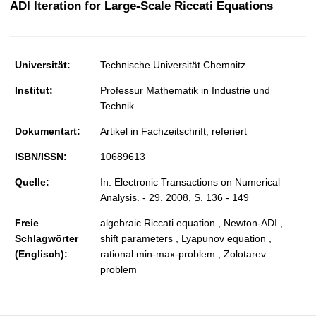
ADI Iteration for Large-Scale Riccati Equations
t
Universität:
Technische Universität Chemnitz
Institut:
Professur Mathematik in Industrie und
Technik
Dokumentart:
Artikel in Fachzeitschrift, referiert
ISBN/ISSN:
10689613
Quelle:
In: Electronic Transactions on Numerical
Analysis. - 29. 2008, S. 136 - 149
Freie
algebraic Riccati equation , Newton-ADI ,
Schlagwörter
shift parameters , Lyapunov equation ,
(Englisch):
rational min-max-problem , Zolotarev
problem