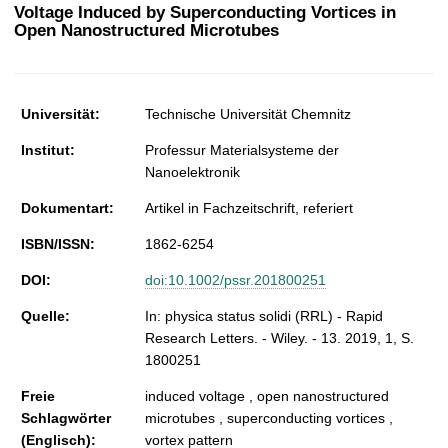
t
Voltage Induced by Superconducting Vortices in
Open Nanostructured Microtubes
Universität:
Technische Universität Chemnitz
Institut:
Professur Materialsysteme der
Nanoelektronik
Dokumentart:
Artikel in Fachzeitschrift, referiert
ISBN/ISSN:
1862-6254
DOI:
doi:10.1002/pssr.201800251
Quelle:
In: physica status solidi (RRL) - Rapid
Research Letters. - Wiley. - 13. 2019, 1, S.
1800251
Freie
induced voltage , open nanostructured
Schlagwörter
microtubes , superconducting vortices ,
(Englisch):
vortex pattern