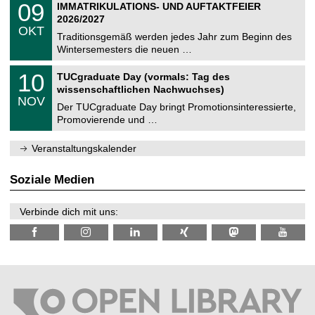
i
0
09
IMMATRIKULATIONS- UND AUFTAKTFEIER
0
U
t
9
2
2026/2027
C
z
.
6
OKT
h
1
Traditionsgemäß werden jedes Jahr zum Beginn des
e
0
Wintersemesters die neuen …
m
.
n
2
Z
i
1
10
TUCgraduate Day (vormals: Tag des
0
e
t
0
2
wissenschaftlichen Nachwuchses)
n
z
.
6
NOV
t
1
Der TUCgraduate Day bringt Promotionsinteressierte,
r
1
Promovierende und …
u
.
m
2
f
0
Veranstaltungskalender
ü
2
r
6
d
Soziale Medien
e
n
w
Verbinde dich mit uns:
i
s
s
e
n
s
c
h
a
f