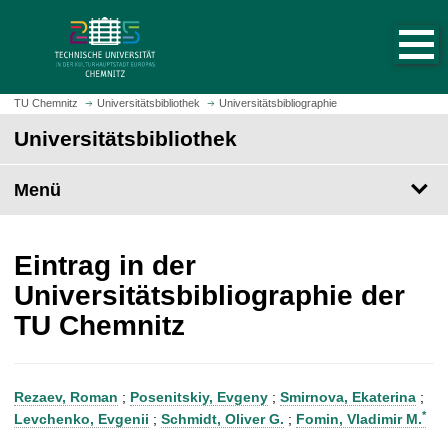
S
S
t
p
a
r
r
i
t
n
TU Chemnitz
Universitätsbibliothek
Universitätsbibliographie
s
g
Universitätsbibliothek
e
e
i
z
t
Menü
u
e
m
a
H
u
a
Eintrag in der
f
u
Universitätsbibliographie der
r
p
TU Chemnitz
u
t
f
i
e
n
n
h
Rezaev, Roman
;
Posenitskiy, Evgeny
;
Smirnova, Ekaterina
;
a
*
Levchenko, Evgenii
;
Schmidt, Oliver G.
;
Fomin, Vladimir M.
l