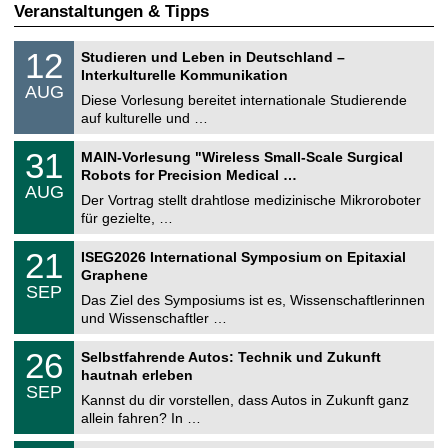
Veranstaltungen & Tipps
S
1
12
Studieren und Leben in Deutschland –
o
2
Interkulturelle Kommunikation
n
.
AUG
s
0
Diese Vorlesung bereitet internationale Studierende
t
8
auf kulturelle und …
i
.
g
2
T
e
3
31
MAIN-Vorlesung "Wireless Small-Scale Surgical
0
U
1
2
Robots for Precision Medical …
C
.
6
AUG
h
0
Der Vortrag stellt drahtlose medizinische Mikroroboter
e
8
für gezielte, …
m
.
n
2
T
i
2
21
ISEG2026 International Symposium on Epitaxial
0
U
t
1
2
Graphene
C
z
.
6
SEP
h
0
Das Ziel des Symposiums ist es, Wissenschaftlerinnen
e
9
und Wissenschaftler …
m
.
n
2
T
i
2
26
Selbstfahrende Autos: Technik und Zukunft
0
U
t
6
2
hautnah erleben
C
z
.
6
SEP
h
0
Kannst du dir vorstellen, dass Autos in Zukunft ganz
e
9
allein fahren? In …
m
.
n
2
T