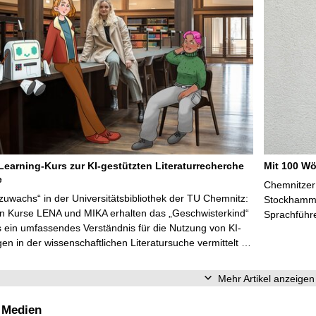
Learning-Kurs zur KI-gestützten Literaturrecherche
Mit 100 Wö
e
Chemnitzer 
zuwachs“ in der Universitätsbibliothek der TU Chemnitz:
Stockhammer
en Kurse LENA und MIKA erhalten das „Geschwisterkind“
Sprachführ
 ein umfassendes Verständnis für die Nutzung von KI-
n in der wissenschaftlichen Literatursuche vermittelt …
Mehr Artikel anzeigen
 Medien