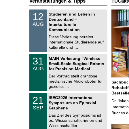
Veranstaltungen & Tipps
TUCaktu
S
1
12
Studieren und Leben in
o
2
Deutschland –
n
.
AUG
s
Interkulturelle
0
t
Kommunikation
8
i
.
Diese Vorlesung bereitet
g
2
e
internationale Studierende auf
0
kulturelle und …
2
6
T
3
31
MAIN-Vorlesung "Wireless
U
1
Small-Scale Surgical Robots
C
.
AUG
h
for Precision Medical …
0
e
8
Der Vortrag stellt drahtlose
m
.
medizinische Mikroroboter für
n
Sachbuch
2
i
gezielte, …
Rohstoff
0
t
2
Bestsell
z
T
6
2
21
ISEG2026 International
U
Dr. Jakob
1
Symposium on Epitaxial
C
.
Internati
SEP
h
Graphene
0
e
Buches da
9
Das Ziel des Symposiums ist
m
.
es, Wissenschaftlerinnen und
n
2
i
Wissenschaftler …
0