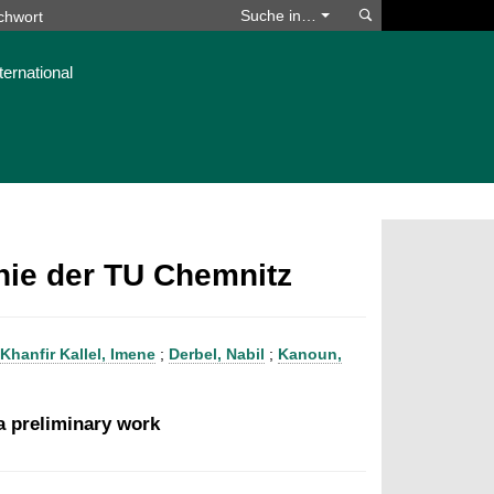
Suchen
Suche in…
ternational
phie der TU Chemnitz
Khanfir Kallel, Imene
;
Derbel, Nabil
;
Kanoun,
a preliminary work