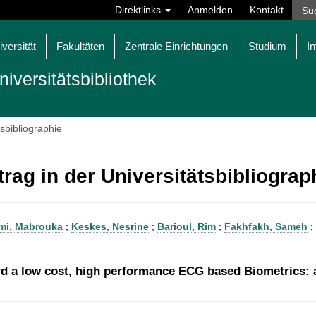
Direktlinks
Anmelden
Kontakt
iversität
Fakultäten
Zentrale Einrichtungen
Studium
In
niversitätsbibliothek
tsbibliographie
trag in der Universitätsbibliogra
mi, Mabrouka
;
Keskes, Nesrine
;
Barioul, Rim
;
Fakhfakh, Sameh
;
d a low cost, high performance ECG based Biometrics: 