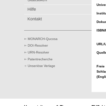
t
Univer
Hilfe
Instit
Kontakt
Dokum
ISBN/
MONARCH-Qucosa
URL/
DOI-Resolver
URN-Resolver
Quell
Patentrecherche
Unseriöse Verlage
Freie
Schla
(Engl