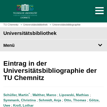
S
S
t
p
a
r
r
i
t
n
TU Chemnitz
Universitätsbibliothek
Universitätsbibliographie
s
g
Universitätsbibliothek
e
e
i
z
t
Menü
u
e
m
a
H
u
a
Eintrag in der
f
u
Universitätsbibliographie der
r
p
TU Chemnitz
u
t
f
i
e
n
n
h
*
Schüller, Martin
;
Walther, Marco
;
Lipowski, Mathias
;
a
Symmank, Christina
;
Schmidt, Anja
;
Otto, Thomas
;
Götze,
l
Uwe
;
Kroll, Lothar