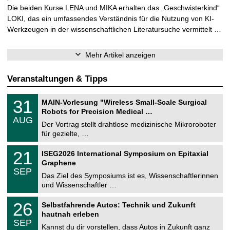
Die beiden Kurse LENA und MIKA erhalten das „Geschwisterkind“
LOKI, das ein umfassendes Verständnis für die Nutzung von KI-
Werkzeugen in der wissenschaftlichen Literatursuche vermittelt …
Mehr Artikel anzeigen
Veranstaltungen & Tipps
T
3
31
MAIN-Vorlesung "Wireless Small-Scale Surgical
U
1
Robots for Precision Medical …
C
.
AUG
h
0
Der Vortrag stellt drahtlose medizinische Mikroroboter
e
8
für gezielte, …
m
.
n
2
T
i
2
21
ISEG2026 International Symposium on Epitaxial
0
U
t
1
2
Graphene
C
z
.
6
SEP
h
0
Das Ziel des Symposiums ist es, Wissenschaftlerinnen
e
9
und Wissenschaftler …
m
.
n
2
T
i
2
26
Selbstfahrende Autos: Technik und Zukunft
0
U
t
6
2
hautnah erleben
C
z
.
6
SEP
h
0
Kannst du dir vorstellen, dass Autos in Zukunft ganz