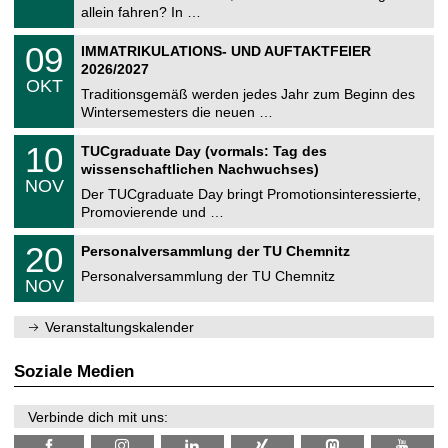
e
9
allein fahren? In …
m
.
n
2
T
i
0
09
IMMATRIKULATIONS- UND AUFTAKTFEIER
0
U
t
9
2
2026/2027
C
z
.
6
OKT
h
1
Traditionsgemäß werden jedes Jahr zum Beginn des
e
0
Wintersemesters die neuen …
m
.
n
2
Z
i
1
10
TUCgraduate Day (vormals: Tag des
0
e
t
0
2
wissenschaftlichen Nachwuchses)
n
z
.
6
NOV
t
1
Der TUCgraduate Day bringt Promotionsinteressierte,
r
1
Promovierende und …
u
.
m
2
T
f
2
20
Personalversammlung der TU Chemnitz
0
U
ü
0
2
C
r
Personalversammlung der TU Chemnitz
.
6
NOV
h
d
1
e
e
1
m
n
.
Veranstaltungskalender
n
w
2
i
i
0
t
s
2
Soziale Medien
z
s
6
e
n
Verbinde dich mit uns:
s
c