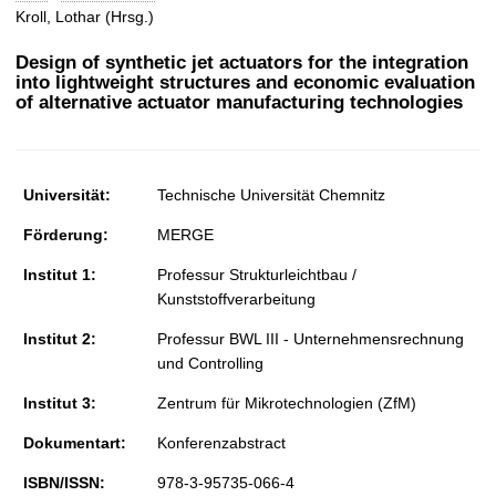
t
Kroll, Lothar (Hrsg.)
Design of synthetic jet actuators for the integration
into lightweight structures and economic evaluation
of alternative actuator manufacturing technologies
Universität:
Technische Universität Chemnitz
Förderung:
MERGE
Institut 1:
Professur Strukturleichtbau /
Kunststoffverarbeitung
Institut 2:
Professur BWL III - Unternehmensrechnung
und Controlling
Institut 3:
Zentrum für Mikrotechnologien (ZfM)
Dokumentart:
Konferenzabstract
ISBN/ISSN:
978-3-95735-066-4