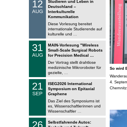
1
12
Studieren und Leben in
o
2
Deutschland –
n
.
AUG
s
Interkulturelle
0
t
Kommunikation
8
i
.
Diese Vorlesung bereitet
g
2
e
internationale Studierende auf
0
kulturelle und …
2
6
T
3
31
MAIN-Vorlesung "Wireless
U
1
Small-Scale Surgical Robots
C
.
AUG
h
for Precision Medical …
0
e
8
Der Vortrag stellt drahtlose
m
.
medizinische Mikroroboter für
n
So wird 
2
i
gezielte, …
0
Wanderaus
t
2
z
T
4. Septem
6
2
21
ISEG2026 International
U
1
Chemnitz
Symposium on Epitaxial
C
.
SEP
h
Graphene
0
e
9
Das Ziel des Symposiums ist
m
.
es, Wissenschaftlerinnen und
n
2
i
Wissenschaftler …
0
t
2
z
T
6
2
26
Selbstfahrende Autos:
U
6