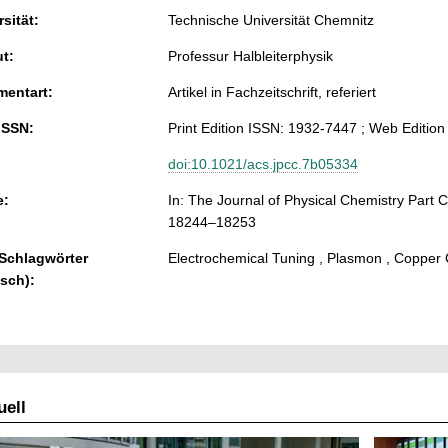
sität:
Technische Universität Chemnitz
ut:
Professur Halbleiterphysik
entart:
Artikel in Fachzeitschrift, referiert
ISSN:
Print Edition ISSN: 1932-7447 ; Web Editio
doi:10.1021/acs.jpcc.7b05334
e:
In: The Journal of Physical Chemistry Part C
18244–18253
 Schlagwörter
Electrochemical Tuning , Plasmon , Copper
isch):
ell