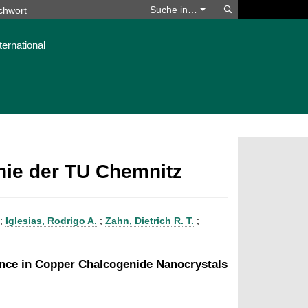
Suchen
Suche in…
ternational
phie der TU Chemnitz
;
Iglesias, Rodrigo A.
;
Zahn, Dietrich R. T.
;
nce in Copper Chalcogenide Nanocrystals