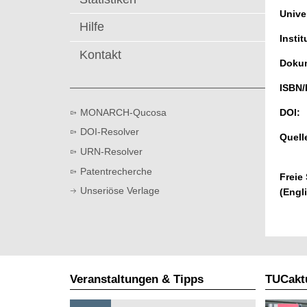
t
Univer
Hilfe
Instit
Kontakt
Dokum
ISBN/
MONARCH-Qucosa
DOI:
DOI-Resolver
Quell
URN-Resolver
Patentrecherche
Freie
Unseriöse Verlage
(Engl
Veranstaltungen & Tipps
TUCaktu
S