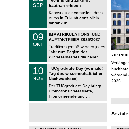
Technik und Zukunft
C
.
SEP
h
hautnah erleben
0
e
9
Kannst du dir vorstellen, dass
m
.
Autos in Zukunft ganz allein
n
2
i
fahren? In …
0
t
2
z
T
6
0
09
IMMATRIKULATIONS- UND
U
9
AUFTAKTFEIER 2026/2027
C
.
OKT
h
1
Traditionsgemäß werden jedes
e
0
Jahr zum Beginn des
m
.
Zur Prüf
Wintersemesters die neuen …
n
2
i
Verlänger
0
Z
t
1
10
2
TUCgraduate Day (vormals:
buchbare 
e
z
0
6
Tag des wissenschaftlichen
n
während d
.
NOV
t
Nachwuchses)
1
2026 …
r
1
Der TUCgraduate Day bringt
u
.
Promotionsinteressierte,
m
2
f
Promovierende und …
0
ü
2
r
6
d
e
Soziale
n
w
i