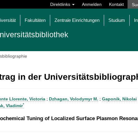
Direktlinks
Anmelden
Kontakt
iversität
Fakultäten
Zentrale Einrichtungen
Studium
In
niversitätsbibliothek
tsbibliographie
trag in der Universitätsbibliogra
nte Llorente, Victoria
;
Dzhagan, Volodymyr M.
;
Gaponik, Nikolai
*
k, Vladimir
rochemical Tuning of Localized Surface Plasmon Resona