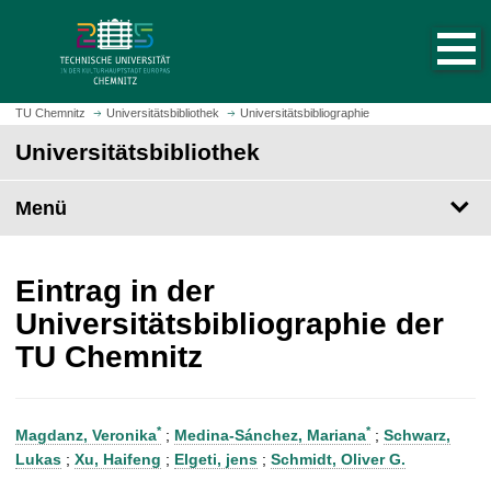
S
S
t
p
a
r
r
i
t
n
TU Chemnitz
Universitätsbibliothek
Universitätsbibliographie
s
g
Universitätsbibliothek
e
e
i
z
t
Menü
u
e
m
a
H
u
a
Eintrag in der
f
u
Universitätsbibliographie der
r
p
TU Chemnitz
u
t
f
i
e
n
n
h
*
*
Magdanz, Veronika
;
Medina-Sánchez, Mariana
;
Schwarz,
a
Lukas
;
Xu, Haifeng
;
Elgeti, jens
;
Schmidt, Oliver G.
l