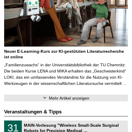
Neuer E-Learning-Kurs zur KI-gestützten Literaturrecherche
ist online
„Familienzuwachs“ in der Universitätsbibliothek der TU Chemnitz:
Die beiden Kurse LENA und MIKA erhalten das „Geschwisterkind“
LOKI, das ein umfassendes Verständnis für die Nutzung von KI-
Werkzeugen in der wissenschaftlichen Literatursuche vermittelt …
Mehr Artikel anzeigen
Veranstaltungen & Tipps
T
3
31
MAIN-Vorlesung "Wireless Small-Scale Surgical
U
1
Robots for Precision Medical …
C