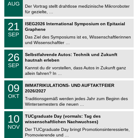
.
AUG
h
0
Der Vortrag stellt drahtlose medizinische Mikroroboter
e
8
für gezielte, …
m
.
n
2
T
i
2
21
ISEG2026 International Symposium on Epitaxial
0
U
t
1
2
Graphene
C
z
.
6
SEP
h
0
Das Ziel des Symposiums ist es, Wissenschaftlerinnen
e
9
und Wissenschaftler …
m
.
n
2
T
i
2
26
Selbstfahrende Autos: Technik und Zukunft
0
U
t
6
2
hautnah erleben
C
z
.
6
SEP
h
0
Kannst du dir vorstellen, dass Autos in Zukunft ganz
e
9
allein fahren? In …
m
.
n
2
T
i
0
09
IMMATRIKULATIONS- UND AUFTAKTFEIER
0
U
t
9
2
2026/2027
C
z
.
6
OKT
h
1
Traditionsgemäß werden jedes Jahr zum Beginn des
e
0
Wintersemesters die neuen …
m
.
n
2
Z
i
1
10
TUCgraduate Day (vormals: Tag des
0
e
t
0
2
wissenschaftlichen Nachwuchses)
n
z
.
6
NOV
t
1
Der TUCgraduate Day bringt Promotionsinteressierte,
r
1
Promovierende und …
u