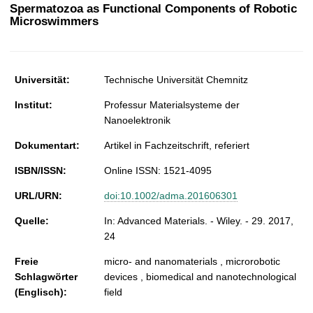
t
Spermatozoa as Functional Components of Robotic
Microswimmers
Universität:
Technische Universität Chemnitz
Institut:
Professur Materialsysteme der
Nanoelektronik
Dokumentart:
Artikel in Fachzeitschrift, referiert
ISBN/ISSN:
Online ISSN: 1521-4095
URL/URN:
doi:10.1002/adma.201606301
Quelle:
In: Advanced Materials. - Wiley. - 29. 2017,
24
Freie
micro- and nanomaterials , microrobotic
Schlagwörter
devices , biomedical and nanotechnological
(Englisch):
field