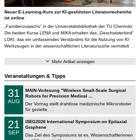
Neuer E-Learning-Kurs zur KI-gestützten Literaturrecherche
ist online
„Familienzuwachs“ in der Universitätsbibliothek der TU Chemnitz:
Die beiden Kurse LENA und MIKA erhalten das „Geschwisterkind“
LOKI, das ein umfassendes Verständnis für die Nutzung von KI-
Werkzeugen in der wissenschaftlichen Literatursuche vermittelt …
Mehr Artikel anzeigen
Veranstaltungen & Tipps
T
3
31
MAIN-Vorlesung "Wireless Small-Scale Surgical
U
1
Robots for Precision Medical …
C
.
AUG
h
0
Der Vortrag stellt drahtlose medizinische Mikroroboter
e
8
für gezielte, …
m
.
n
2
T
i
2
21
ISEG2026 International Symposium on Epitaxial
0
U
t
1
2
Graphene
C
z
.
6
SEP
h
0
Das Ziel des Symposiums ist es, Wissenschaftlerinnen
e
9