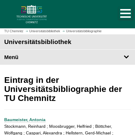
S
S
t
p
a
r
r
i
t
n
TU Chemnitz
Universitätsbibliothek
Universitätsbibliographie
s
g
Universitätsbibliothek
e
e
i
z
t
Menü
u
e
m
a
H
u
a
Eintrag in der
f
u
Universitätsbibliographie der
r
p
TU Chemnitz
u
t
f
i
e
n
n
h
Baumeister, Antonia
a
Stockmann, Reinhard ; Moosbrugger, Helfried ; Böttcher,
l
Wolfgang ; Caspari, Alexandra ; Hellstern, Gerd-Michael ;