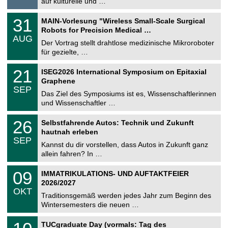
auf kulturelle und …
i
.
g
2
T
e
3
31
MAIN-Vorlesung "Wireless Small-Scale Surgical
0
U
1
2
Robots for Precision Medical …
C
.
6
AUG
h
0
Der Vortrag stellt drahtlose medizinische Mikroroboter
e
8
für gezielte, …
m
.
n
2
T
i
2
21
ISEG2026 International Symposium on Epitaxial
0
U
t
1
2
Graphene
C
z
.
6
SEP
h
0
Das Ziel des Symposiums ist es, Wissenschaftlerinnen
e
9
und Wissenschaftler …
m
.
n
2
T
i
2
26
Selbstfahrende Autos: Technik und Zukunft
0
U
t
6
2
hautnah erleben
C
z
.
6
SEP
h
0
Kannst du dir vorstellen, dass Autos in Zukunft ganz
e
9
allein fahren? In …
m
.
n
2
T
i
0
09
IMMATRIKULATIONS- UND AUFTAKTFEIER
0
U
t
9
2
2026/2027
C
z
.
6
OKT
h
1
Traditionsgemäß werden jedes Jahr zum Beginn des
e
0
Wintersemesters die neuen …
m
.
n
2
Z
i
1
TUCgraduate Day (vormals: Tag des
0
e