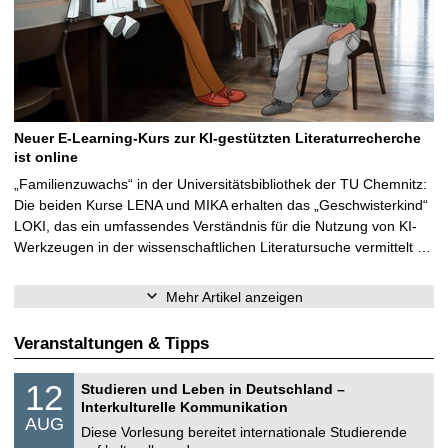
Neuer E-Learning-Kurs zur KI-gestützten Literaturrecherche
ist online
„Familienzuwachs“ in der Universitätsbibliothek der TU Chemnitz:
Die beiden Kurse LENA und MIKA erhalten das „Geschwisterkind“
LOKI, das ein umfassendes Verständnis für die Nutzung von KI-
Werkzeugen in der wissenschaftlichen Literatursuche vermittelt …
Mehr Artikel anzeigen
Veranstaltungen & Tipps
S
1
12
Studieren und Leben in Deutschland –
o
2
Interkulturelle Kommunikation
n
.
AUG
s
0
Diese Vorlesung bereitet internationale Studierende
t
8