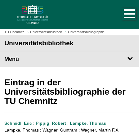
S
S
t
p
a
r
r
i
t
n
TU Chemnitz
Universitätsbibliothek
Universitätsbibliographie
s
g
Universitätsbibliothek
e
e
i
z
t
Menü
u
e
m
a
H
u
a
Eintrag in der
f
u
Universitätsbibliographie der
r
p
TU Chemnitz
u
t
f
i
e
n
n
h
Schmidl, Eric
;
Pippig, Robert
;
Lampke, Thomas
a
Lampke, Thomas ; Wagner, Guntram ; Wagner, Martin F.X.
l