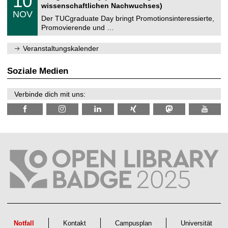
10
t
0
2
wissenschaftlichen Nachwuchses)
n
z
.
6
NOV
t
1
Der TUCgraduate Day bringt Promotionsinteressierte,
r
1
Promovierende und …
u
.
m
2
f
0
Veranstaltungskalender
ü
2
r
6
d
Soziale Medien
e
n
w
Verbinde dich mit uns:
i
s
s
e
n
s
c
h
a
f
t
l
i
c
h
e
n
Notfall
Kontakt
Campusplan
Universität
N