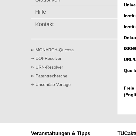
t
Univer
Hilfe
Instit
Kontakt
Instit
Dokum
ISBN/
MONARCH-Qucosa
DOI-Resolver
URL/
URN-Resolver
Quell
Patentrecherche
Unseriöse Verlage
Freie
(Engl
Veranstaltungen & Tipps
TUCaktu