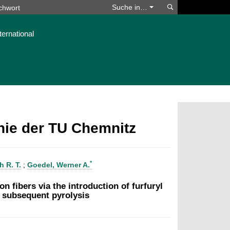
Suchen
Suche in…
ternational
phie der TU Chemnitz
*
h R. T.
;
Goedel, Werner A.
n fibers via the introduction of furfuryl
d subsequent pyrolysis