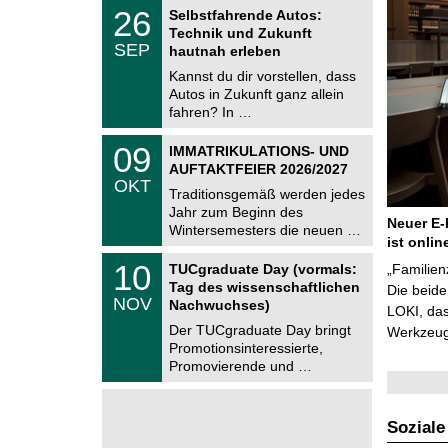
z
T
6
2
26
Selbstfahrende Autos:
U
6
Technik und Zukunft
C
.
SEP
h
hautnah erleben
0
e
9
Kannst du dir vorstellen, dass
m
.
Autos in Zukunft ganz allein
n
2
i
fahren? In …
0
t
2
z
T
6
0
09
IMMATRIKULATIONS- UND
U
9
AUFTAKTFEIER 2026/2027
C
.
OKT
h
1
Traditionsgemäß werden jedes
e
0
Jahr zum Beginn des
m
.
Neuer E-
Wintersemesters die neuen …
n
2
ist onlin
i
0
Z
t
1
10
2
TUCgraduate Day (vormals:
„Familien
e
z
0
6
Tag des wissenschaftlichen
n
Die beid
.
NOV
t
Nachwuchses)
1
LOKI, das
r
1
Der TUCgraduate Day bringt
Werkzeuge
u
.
Promotionsinteressierte,
m
2
f
Promovierende und …
0
ü
2
r
6
d
e
Soziale
n