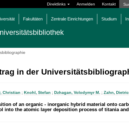
Direktlinks
Anmelden
Kontakt
iversität
Fakultäten
Zentrale Einrichtungen
Studium
In
niversitätsbibliothek
tsbibliographie
trag in der Universitätsbibliogra
r, Christian
;
Knohl, Stefan
;
Dzhagan, Volodymyr M.
;
Zahn, Dietric
tion of an organic - inorganic hybrid material onto carbo
ol into the atomic layer deposition process of titania an