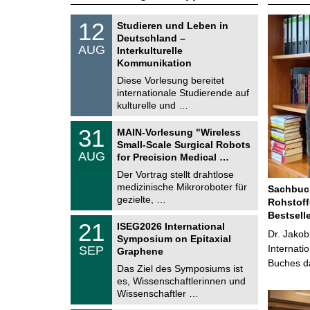
S
1
12
Studieren und Leben in
o
2
Deutschland –
n
.
AUG
s
Interkulturelle
0
t
Kommunikation
8
i
.
Diese Vorlesung bereitet
g
2
e
internationale Studierende auf
0
kulturelle und …
2
6
T
3
31
MAIN-Vorlesung "Wireless
U
1
Small-Scale Surgical Robots
C
.
AUG
h
for Precision Medical …
0
e
8
Der Vortrag stellt drahtlose
m
.
medizinische Mikroroboter für
n
Sachbuch
2
i
gezielte, …
Rohstoff
0
t
2
Bestsell
z
T
6
2
21
ISEG2026 International
U
Dr. Jakob
1
Symposium on Epitaxial
C
.
Internati
SEP
h
Graphene
0
e
Buches da
9
Das Ziel des Symposiums ist
m
.
es, Wissenschaftlerinnen und
n
2
i
Wissenschaftler …
0
t
2