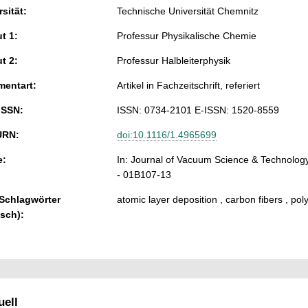
sität:
Technische Universität Chemnitz
ut 1:
Professur Physikalische Chemie
ut 2:
Professur Halbleiterphysik
entart:
Artikel in Fachzeitschrift, referiert
ISSN:
ISSN: 0734-2101 E-ISSN: 1520-8559
URN:
doi:10.1116/1.4965699
e:
In: Journal of Vacuum Science & Technology 
- 01B107-13
 Schlagwörter
atomic layer deposition , carbon fibers , poly
isch):
ell