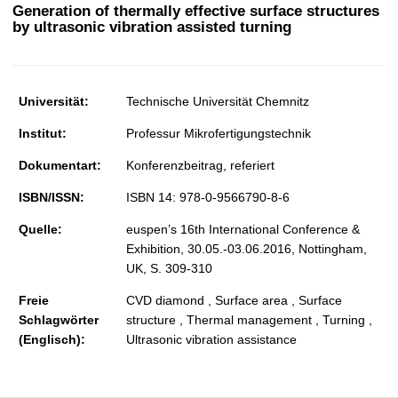
t
Generation of thermally effective surface structures
by ultrasonic vibration assisted turning
Universität:
Technische Universität Chemnitz
Institut:
Professur Mikrofertigungstechnik
Dokumentart:
Konferenzbeitrag, referiert
ISBN/ISSN:
ISBN 14: 978-0-9566790-8-6
Quelle:
euspen’s 16th International Conference &
Exhibition, 30.05.-03.06.2016, Nottingham,
UK, S. 309-310
Freie
CVD diamond , Surface area , Surface
Schlagwörter
structure , Thermal management , Turning ,
(Englisch):
Ultrasonic vibration assistance