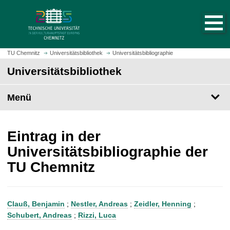
S
S
t
p
a
r
r
i
t
n
TU Chemnitz
Universitätsbibliothek
Universitätsbibliographie
s
g
Universitätsbibliothek
e
e
i
z
t
Menü
u
e
m
a
H
u
a
Eintrag in der
f
u
Universitätsbibliographie der
r
p
TU Chemnitz
u
t
f
i
e
n
n
h
Clauß, Benjamin
;
Nestler, Andreas
;
Zeidler, Henning
;
a
Schubert, Andreas
;
Rizzi, Luca
l