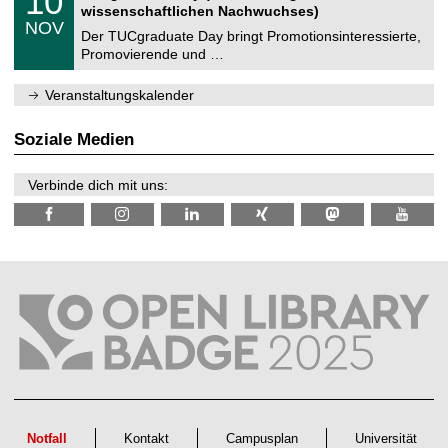
10
t
0
2
wissenschaftlichen Nachwuchses)
n
z
.
6
NOV
t
1
Der TUCgraduate Day bringt Promotionsinteressierte,
r
1
Promovierende und …
u
.
m
2
f
0
Veranstaltungskalender
ü
2
r
6
d
Soziale Medien
e
n
w
Verbinde dich mit uns:
i
s
s
e
n
s
c
h
a
f
t
l
i
c
h
e
n
Notfall
Kontakt
Campusplan
Universität
N