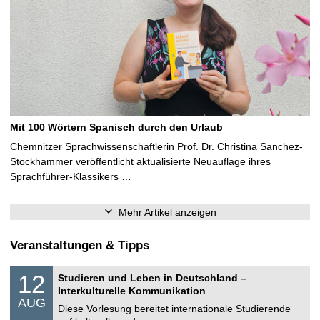
Mit 100 Wörtern Spanisch durch den Urlaub
Chemnitzer Sprachwissenschaftlerin Prof. Dr. Christina Sanchez-
Stockhammer veröffentlicht aktualisierte Neuauflage ihres
Sprachführer-Klassikers …
Mehr Artikel anzeigen
Veranstaltungen & Tipps
S
1
12
Studieren und Leben in Deutschland –
o
2
Interkulturelle Kommunikation
n
.
AUG
s
0
Diese Vorlesung bereitet internationale Studierende
t
8