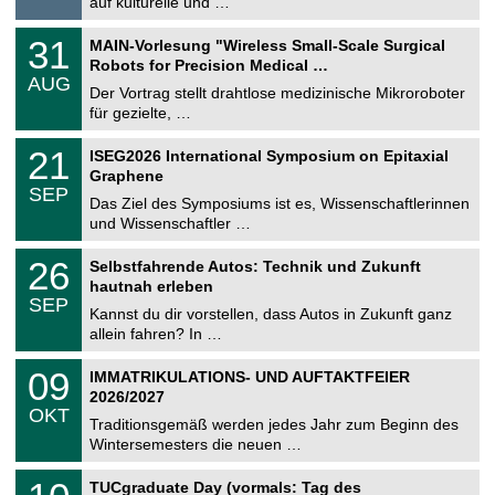
auf kulturelle und …
i
.
g
2
T
e
3
31
MAIN-Vorlesung "Wireless Small-Scale Surgical
0
U
1
2
Robots for Precision Medical …
C
.
6
AUG
h
0
Der Vortrag stellt drahtlose medizinische Mikroroboter
e
8
für gezielte, …
m
.
n
2
T
i
2
21
ISEG2026 International Symposium on Epitaxial
0
U
t
1
2
Graphene
C
z
.
6
SEP
h
0
Das Ziel des Symposiums ist es, Wissenschaftlerinnen
e
9
und Wissenschaftler …
m
.
n
2
T
i
2
26
Selbstfahrende Autos: Technik und Zukunft
0
U
t
6
2
hautnah erleben
C
z
.
6
SEP
h
0
Kannst du dir vorstellen, dass Autos in Zukunft ganz
e
9
allein fahren? In …
m
.
n
2
T
i
0
09
IMMATRIKULATIONS- UND AUFTAKTFEIER
0
U
t
9
2
2026/2027
C
z
.
6
OKT
h
1
Traditionsgemäß werden jedes Jahr zum Beginn des
e
0
Wintersemesters die neuen …
m
.
n
2
Z
i
1
TUCgraduate Day (vormals: Tag des
0
e