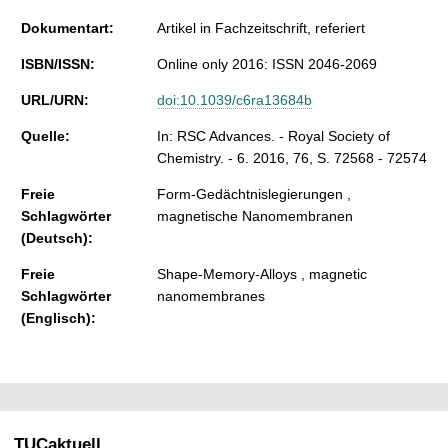
Dokumentart:
Artikel in Fachzeitschrift, referiert
ISBN/ISSN:
Online only 2016: ISSN 2046-2069
URL/URN:
doi:10.1039/c6ra13684b
Quelle:
In: RSC Advances. - Royal Society of
Chemistry. - 6. 2016, 76, S. 72568 - 72574
Freie
Form-Gedächtnislegierungen ,
Schlagwörter
magnetische Nanomembranen
(Deutsch):
Freie
Shape-Memory-Alloys , magnetic
Schlagwörter
nanomembranes
(Englisch):
TUCaktuell