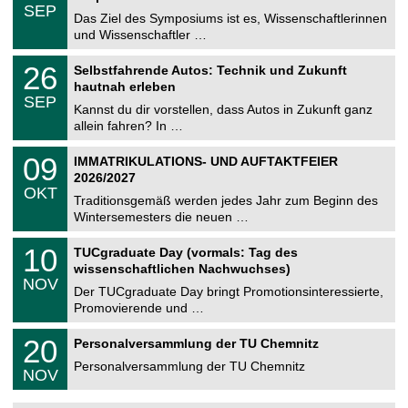
z
.
6
SEP
h
0
Das Ziel des Symposiums ist es, Wissenschaftlerinnen
e
9
und Wissenschaftler …
m
.
n
2
T
i
2
26
Selbstfahrende Autos: Technik und Zukunft
0
U
t
6
2
hautnah erleben
C
z
.
6
SEP
h
0
Kannst du dir vorstellen, dass Autos in Zukunft ganz
e
9
allein fahren? In …
m
.
n
2
T
i
0
09
IMMATRIKULATIONS- UND AUFTAKTFEIER
0
U
t
9
2
2026/2027
C
z
.
6
OKT
h
1
Traditionsgemäß werden jedes Jahr zum Beginn des
e
0
Wintersemesters die neuen …
m
.
n
2
Z
i
1
10
TUCgraduate Day (vormals: Tag des
0
e
t
0
2
wissenschaftlichen Nachwuchses)
n
z
.
6
NOV
t
1
Der TUCgraduate Day bringt Promotionsinteressierte,
r
1
Promovierende und …
u
.
m
2
T
f
2
20
Personalversammlung der TU Chemnitz
0
U
ü
0
2
C
r
Personalversammlung der TU Chemnitz
.
6
NOV
h
d
1
e
e
1
m
n