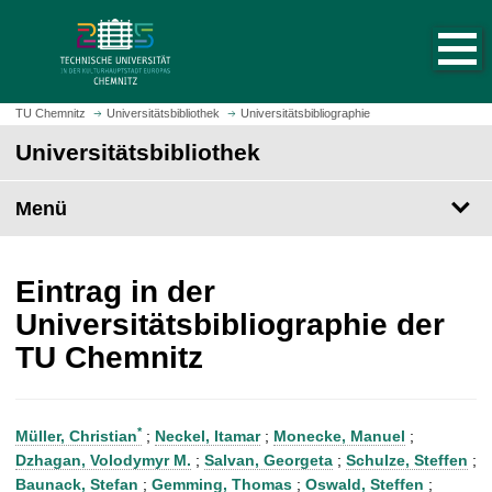
S
S
t
p
a
r
r
i
t
n
TU Chemnitz
Universitätsbibliothek
Universitätsbibliographie
s
g
Universitätsbibliothek
e
e
i
z
t
Menü
u
e
m
a
H
u
a
Eintrag in der
f
u
Universitätsbibliographie der
r
p
TU Chemnitz
u
t
f
i
e
n
n
h
*
Müller, Christian
;
Neckel, Itamar
;
Monecke, Manuel
;
a
Dzhagan, Volodymyr M.
;
Salvan, Georgeta
;
Schulze, Steffen
;
l
Baunack, Stefan
;
Gemming, Thomas
;
Oswald, Steffen
;