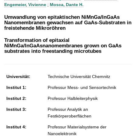
t
Engemeier, Vivienne
;
Mosca, Dante H.
Umwandlung von epitaktischen NiMnGa/InGaAs
Nanomembranen gewachsen auf GaAs-Substraten in
freistehende Mikroröhren
Transformation of epitaxial
NiMnGa/InGaAsnanomembranes grown on GaAs
substrates into freestanding microtubes
Universität:
Technische Universität Chemnitz
Institut 1:
Professur Mess- und Sensortechnik
Institut 2:
Professur Halbleiterphysik
Institut 3:
Professur Analytik an
Festkörperoberflächen
Institut 4:
Professur Materialsysteme der
Nanoelektronik