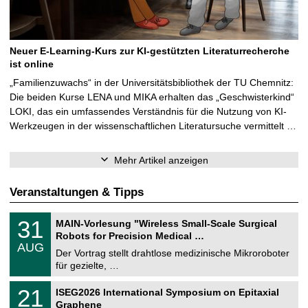
Neuer E-Learning-Kurs zur KI-gestützten Literaturrecherche
ist online
„Familienzuwachs“ in der Universitätsbibliothek der TU Chemnitz:
Die beiden Kurse LENA und MIKA erhalten das „Geschwisterkind“
LOKI, das ein umfassendes Verständnis für die Nutzung von KI-
Werkzeugen in der wissenschaftlichen Literatursuche vermittelt …
Mehr Artikel anzeigen
Veranstaltungen & Tipps
T
3
31
MAIN-Vorlesung "Wireless Small-Scale Surgical
U
1
Robots for Precision Medical …
C
.
AUG
h
0
Der Vortrag stellt drahtlose medizinische Mikroroboter
e
8
für gezielte, …
m
.
n
2
T
i
2
21
ISEG2026 International Symposium on Epitaxial
0
U
t
1
2
Graphene
C