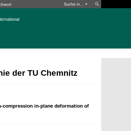
Suchen
Suche in…
ternational
phie der TU Chemnitz
n-compression in-plane deformation of