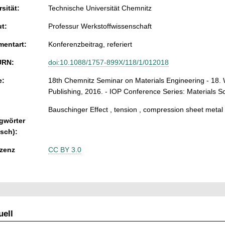
sität:
Technische Universität Chemnitz
ut:
Professur Werkstoffwissenschaft
entart:
Konferenzbeitrag, referiert
URN:
doi:10.1088/1757-899X/118/1/012018
e:
18th Chemnitz Seminar on Materials Engineering - 18. W
Publishing, 2016. - IOP Conference Series: Materials S
Bauschinger Effect , tension , compression sheet metal
gwörter
isch):
zenz
CC BY 3.0
ell