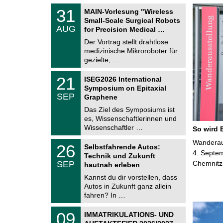
T
3
31
MAIN-Vorlesung "Wireless
U
1
Small-Scale Surgical Robots
C
.
AUG
h
for Precision Medical …
0
e
8
Der Vortrag stellt drahtlose
m
.
medizinische Mikroroboter für
n
2
i
gezielte, …
0
t
2
z
T
6
2
21
ISEG2026 International
U
1
Symposium on Epitaxial
C
.
SEP
h
Graphene
0
e
9
Das Ziel des Symposiums ist
m
.
es, Wissenschaftlerinnen und
n
2
i
Wissenschaftler …
So wird 
0
t
2
z
T
Wanderaus
6
2
26
Selbstfahrende Autos:
U
6
4. Septem
Technik und Zukunft
C
.
SEP
Chemnitz
h
hautnah erleben
0
e
9
Kannst du dir vorstellen, dass
m
.
Autos in Zukunft ganz allein
n
2
i
fahren? In …
0
t
2
z
T
6
0
09
IMMATRIKULATIONS- UND
U
9