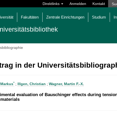
Direktlinks
Anmelden
Kontakt
iversität
Fakultäten
Zentrale Einrichtungen
Studium
In
niversitätsbibliothek
tsbibliographie
trag in der Universitätsbibliogra
*
, Markus
;
Illgen, Christian
;
Wagner, Martin F.-X.
imental evaluation of Bauschinger effects during tensio
 materials