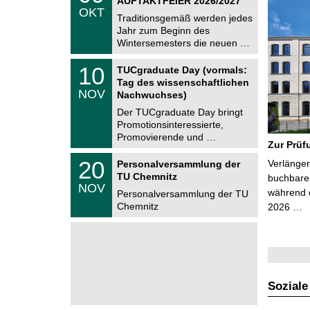
AUFTAKTFEIER 2026/2027
C
.
OKT
h
1
Traditionsgemäß werden jedes
e
0
Jahr zum Beginn des
m
.
Wintersemesters die neuen …
n
2
i
0
Z
t
1
10
2
TUCgraduate Day (vormals:
e
z
0
6
Tag des wissenschaftlichen
n
.
NOV
t
Nachwuchses)
1
r
1
Der TUCgraduate Day bringt
u
.
Promotionsinteressierte,
m
2
f
Promovierende und …
0
Zur Prüf
ü
2
r
T
6
2
20
Verlänger
Personalversammlung der
d
U
0
TU Chemnitz
e
C
buchbare 
.
NOV
n
h
während d
1
Personalversammlung der TU
w
e
1
Chemnitz
2026 …
i
m
.
s
n
2
s
i
0
e
t
2
n
z
6
s
c
h
Soziale
a
f