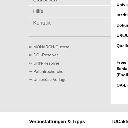
t
Univer
Hilfe
Instit
Kontakt
Dokum
URL/
Quell
MONARCH-Qucosa
DOI-Resolver
Freie
URN-Resolver
Schla
Patentrecherche
(Engl
Unseriöse Verlage
OA-Li
Veranstaltungen & Tipps
TUCaktu