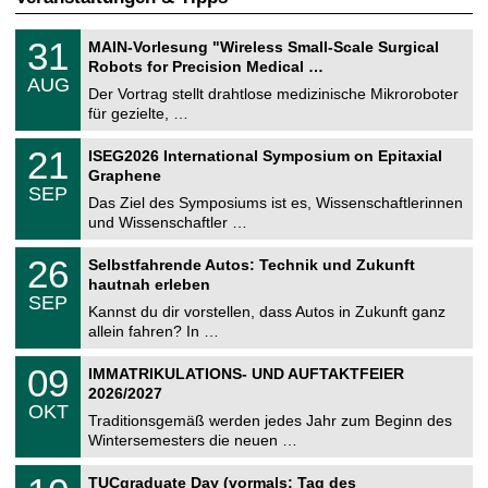
T
3
31
MAIN-Vorlesung "Wireless Small-Scale Surgical
U
1
Robots for Precision Medical …
C
.
AUG
h
0
Der Vortrag stellt drahtlose medizinische Mikroroboter
e
8
für gezielte, …
m
.
n
2
T
i
2
21
ISEG2026 International Symposium on Epitaxial
0
U
t
1
2
Graphene
C
z
.
6
SEP
h
0
Das Ziel des Symposiums ist es, Wissenschaftlerinnen
e
9
und Wissenschaftler …
m
.
n
2
T
i
2
26
Selbstfahrende Autos: Technik und Zukunft
0
U
t
6
2
hautnah erleben
C
z
.
6
SEP
h
0
Kannst du dir vorstellen, dass Autos in Zukunft ganz
e
9
allein fahren? In …
m
.
n
2
T
i
0
09
IMMATRIKULATIONS- UND AUFTAKTFEIER
0
U
t
9
2
2026/2027
C
z
.
6
OKT
h
1
Traditionsgemäß werden jedes Jahr zum Beginn des
e
0
Wintersemesters die neuen …
m
.
n
2
Z
i
1
TUCgraduate Day (vormals: Tag des
0
e