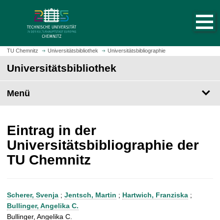
S
S
t
p
a
r
r
i
t
n
TU Chemnitz
Universitätsbibliothek
Universitätsbibliographie
s
g
Universitätsbibliothek
e
e
i
z
t
Menü
u
e
m
a
H
u
a
Eintrag in der
f
u
Universitätsbibliographie der
r
p
TU Chemnitz
u
t
f
i
e
n
n
h
Scherer, Svenja
;
Jentsch, Martin
;
Hartwich, Franziska
;
a
Bullinger, Angelika C.
l
Bullinger, Angelika C.